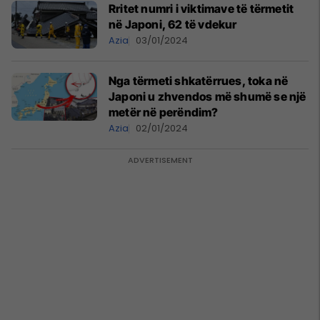
Rritet numri i viktimave të tërmetit
në Japoni, 62 të vdekur
Azia
03/01/2024
Nga tërmeti shkatërrues, toka në
Japoni u zhvendos më shumë se një
metër në perëndim?
Azia
02/01/2024