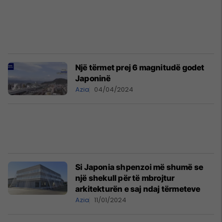
Një tërmet prej 6 magnitudë godet
Japoninë
Azia
04/04/2024
Si Japonia shpenzoi më shumë se
një shekull për të mbrojtur
arkitekturën e saj ndaj tërmeteve
Azia
11/01/2024