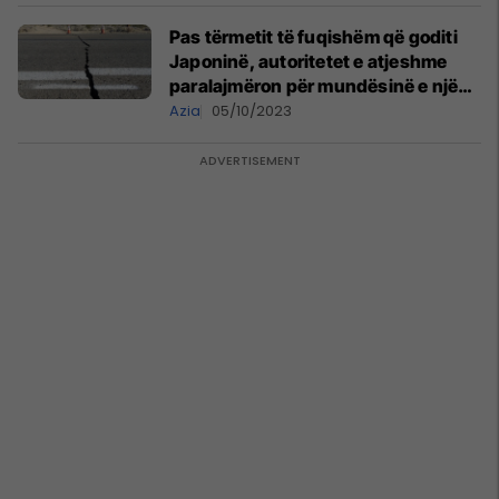
Pas tërmetit të fuqishëm që goditi
Japoninë, autoritetet e atjeshme
paralajmëron për mundësinë e një
cunami
Azia
05/10/2023