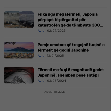
Frika nga megatërmeti, Japonia
përpiqet të përgatitet për
katastrofën që do të mbyste 300
mijë njerëz nga dridhjet dhe
Azia
02/07/2025
cunamet
Pamje amatore që tregojnë fuqinë e
tërmetit që goditi Japoninë
Azia
13/01/2025
Tërmeti me fuqi 6 magnitudë godet
Japoninë, shemben pesë shtëpi
Azia
03/06/2024