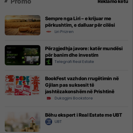
Promo
Reklamo këtu
Sempre nga Liri – e krijuar me
përkushtim, e dalluar për cilësi
Liri Prizren
Përzgjedhja javore: katër mundësi
për banim dhe investim
Telegrafi Real Estate
BookFest vazhdon rrugëtimin në
Gjilan pas suksesit të
jashtëzakonshëm në Prishtinë
Dukagjini Bookstore
Bëhu ekspert i Real Estate me UBT
UBT