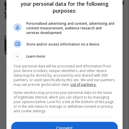
Tërmeti prej 7.2 magnitudë goditi sot
your personal data for the following
Japoninë, publikohen pamjet e para
purposes:
që tregojnë se si gjithçka shkundej
Azia
20/03/2021
Personalised advertising and content, advertising and
content measurement, audience research and
services development
Shmanget edhe një katastrofë në
Store and/or access information on a device
Japoni, tërmeti “kursen” centralin
bërthamor në Fukushima
Learn more
Auto & Transport
13/02/2021
Your personal data will be processed and information from
your device (cookies, unique identifiers, and other device
data) may be stored by, accessed by and shared with 369
1
partners, or used specifically by this site. We and our partners
may use precise geolocation data.
List of partners.
Some vendors may process your personal data on the basis
of legitimate interest, which you can object to by managing
your options below. Look for a link at the bottom of this page
or in the site menu to manage or withdraw consent in privacy
and cookie settings.
Consent