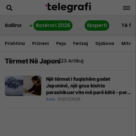
Ballina
Botërori 2026
Eksperti
Të fu
Prishtina
Prizreni
Peja
Ferizaj
Gjakova
Mitrov
Tërmet Në Japoni
23 Artikuj
Një tërmet i fuqishëm godet
Japoninë, një grua kishte
parashikuar vite më parë këtë - por
me dy ditë diferencë
Azia
03/07/2025