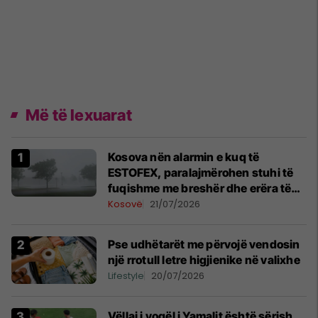
Më të lexuarat
Kosova nën alarmin e kuq të
ESTOFEX, paralajmërohen stuhi të
fuqishme me breshër dhe erëra të
forta
Kosovë
21/07/2026
Pse udhëtarët me përvojë vendosin
një rrotull letre higjienike në valixhe
Lifestyle
20/07/2026
Vëllai i vogël i Yamalit është sërish