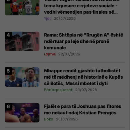
tema kryesore e rrjeteve sociale -
vodhi vëmendjen pas finales së
Kupës së Botës
Yjet
20/07/2026
Rama: Shtëpia në "Rrugën A" është
ndërtuar pa leje dhe në pronë
komunale
Lajme
22/07/2026
Mbappe rendit gjashtë futbollistët
më të mëdhenj në historinë e Kupës
së Botës, Messi mbetet i dyti
Përfaqësueset
23/07/2026
Fjalët e para të Joshuas pas fitores
me nokaut ndaj Kristian Prengës
Boks
26/07/2026