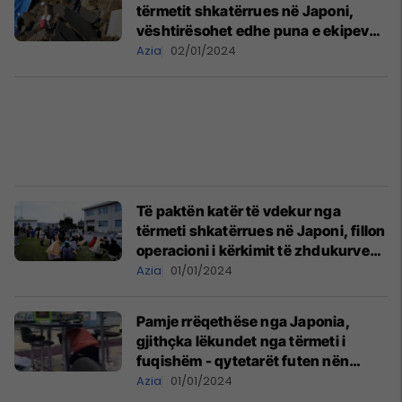
tërmetit shkatërrues në Japoni,
vështirësohet edhe puna e ekipeve
të shpëtimit nga zjarret
Azia
02/01/2024
Të paktën katër të vdekur nga
tërmeti shkatërrues në Japoni, fillon
operacioni i kërkimit të zhdukurve
që besohet se gjenden nën rrënoja
Azia
01/01/2024
Pamje rrëqethëse nga Japonia,
gjithçka lëkundet nga tërmeti i
fuqishëm - qytetarët futen nën
tavolina
Azia
01/01/2024