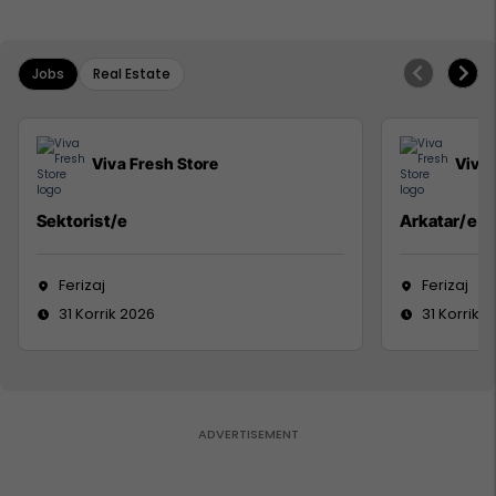
Jobs
Real Estate
Viva Fresh Store
Viva 
Sektorist/e
Arkatar/e
Ferizaj
Ferizaj
31 Korrik 2026
31 Korrik 