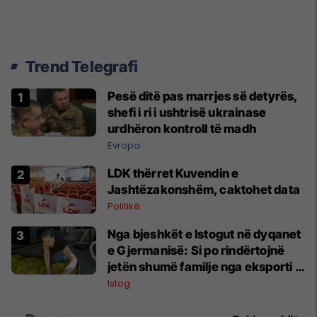
Trend Telegrafi
Pesë ditë pas marrjes së detyrës,
shefi i ri i ushtrisë ukrainase
urdhëron kontroll të madh
Evropa
LDK thërret Kuvendin e
Jashtëzakonshëm, caktohet data
Politikë
Nga bjeshkët e Istogut në dyqanet
e Gjermanisë: Si po rindërtojnë
jetën shumë familje nga eksporti i
bimëve mjekësore
Istog