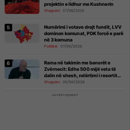
projektin e lidhur me Kushnerin
Shqipëri
07/06/2026
Numërimi i votave drejt fundit, LVV
dominon komunat, PDK forcë e parë
në 3 komuna
Politikë
07/06/2026
Rama në takimin me banorët e
Zvërnecit: Edhe 500 mijë veta të
dalin në shesh, ndërtimi i resortit
nuk anulohet
Shqipëri
05/06/2026