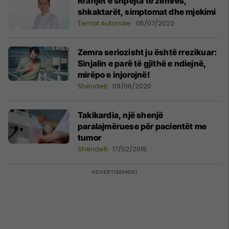
Rrahjet e shpejta të zemrës,
shkaktarët, simptomat dhe mjekimi
Temat Autoriale
05/07/2022
Zemra seriozisht ju është rrezikuar:
Sinjalin e parë të gjithë e ndiejnë,
mirëpo e injorojnë!
Shëndeti
09/06/2020
Takikardia, një shenjë
paralajmëruese për pacientët me
tumor
Shëndeti
17/02/2019