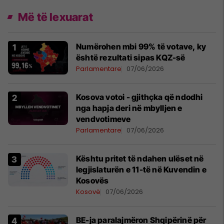
Më të lexuarat
Numërohen mbi 99% të votave, ky
është rezultati sipas KQZ-së
Parlamentare
07/06/2026
Kosova votoi - gjithçka që ndodhi
nga hapja deri në mbylljen e
vendvotimeve
Parlamentare
07/06/2026
Kështu pritet të ndahen ulëset në
legjislaturën e 11-të në Kuvendin e
Kosovës
Kosovë
07/06/2026
BE-ja paralajmëron Shqipërinë për