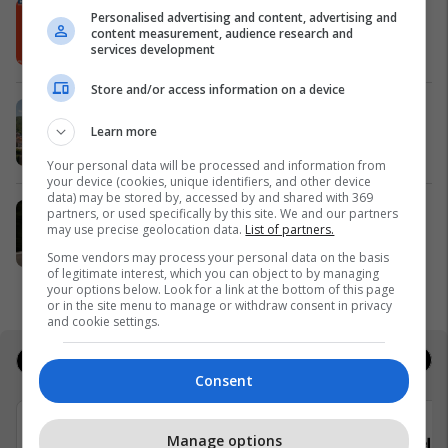
“Ditët me Fat” përsëri në Neptun,
Personalised advertising and content, advertising and
zbritje deri në 51%
content measurement, audience research and
services development
Neptun
Store and/or access information on a device
IPKO mirëpret diasporën me oferta
të veçanta për verën 2026
Learn more
IPKO
Your personal data will be processed and information from
your device (cookies, unique identifiers, and other device
data) may be stored by, accessed by and shared with 369
Dacia Duster shpallet “Best Value
partners, or used specifically by this site. We and our partners
may use precise geolocation data.
List of partners.
Car 2026” nga revista prestigjioze
Autocar UK
Some vendors may process your personal data on the basis
of legitimate interest, which you can object to by managing
Auto Mita
your options below. Look for a link at the bottom of this page
or in the site menu to manage or withdraw consent in privacy
and cookie settings.
Jobs
Real Estate
Consent
Manage options
Telegrafi
Teleg