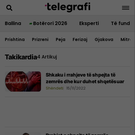
Ballina
Botërori 2026
Eksperti
Të fundit
Prishtina
Prizreni
Peja
Ferizaj
Gjakova
Mitrov
Takikardia
4 Artikuj
Shkaku i rrahjeve të shpejta të
zemrës dhe kur duhet shqetësuar
Shëndeti
15/11/2022