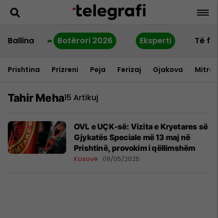
Ballina
Botërori 2026
Eksperti
Të fu
Prishtina
Prizreni
Peja
Ferizaj
Gjakova
Mitrov
Tahir Meha
15 Artikuj
OVL e UÇK-së: Vizita e Kryetares së
Gjykatës Speciale më 13 maj në
Prishtinë, provokim i qëllimshëm
Kosovë
09/05/2025