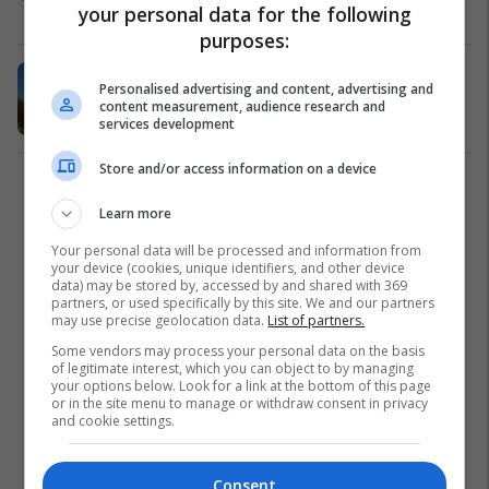
your personal data for the following
Kosovë
05/03/2018
purposes:
Sot, 35 vjet nga rënia e Tahir Mehës
Personalised advertising and content, advertising and
Kosovë
13/05/2016
content measurement, audience research and
services development
Store and/or access information on a device
1
Learn more
Your personal data will be processed and information from
your device (cookies, unique identifiers, and other device
data) may be stored by, accessed by and shared with 369
partners, or used specifically by this site. We and our partners
may use precise geolocation data.
List of partners.
Some vendors may process your personal data on the basis
of legitimate interest, which you can object to by managing
your options below. Look for a link at the bottom of this page
or in the site menu to manage or withdraw consent in privacy
and cookie settings.
Consent