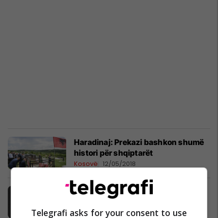
Haradinaj: Prekazi bashkon shumë
histori për shqiptarët
Kosovë
12/05/2018
Sipas biografisë zyrtare, këta janë
tre heronjtë që inspiruan Adem
Telegrafi asks for your consent to use
Jasharin