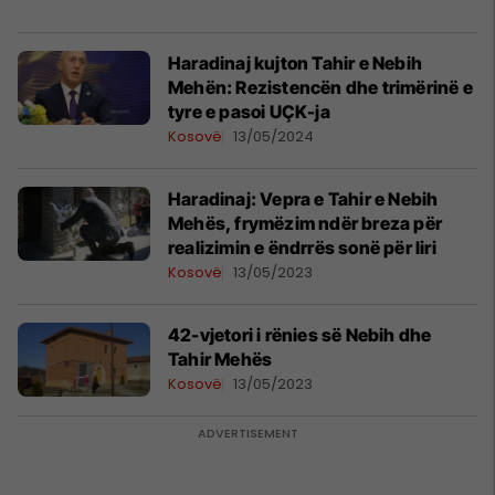
Haradinaj kujton Tahir e Nebih
Mehën: Rezistencën dhe trimërinë e
tyre e pasoi UÇK-ja
Kosovë
13/05/2024
Haradinaj: Vepra e Tahir e Nebih
Mehës, frymëzim ndër breza për
realizimin e ëndrrës sonë për liri
Kosovë
13/05/2023
42-vjetori i rënies së Nebih dhe
Tahir Mehës
Kosovë
13/05/2023