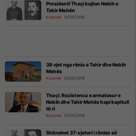
Presidenti Thaçi kujton Nebih e
Tahir Mehën
Kosovë
13/05/2019
38 vjet nga rënia e Tahir dhe Nebih
Mehës
Kosovë
13/05/2019
Thaçi: Rezistenca e armatosur e
Nebih dhe Tahir Mehës hapi kapitull
të ri
Kosovë
13/05/2018
Shënohet 37-vjetori i rënies së