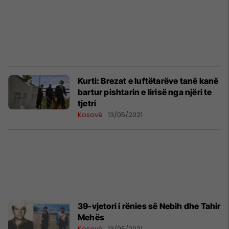
Kurti: Brezat e luftëtarëve tanë kanë
bartur pishtarin e lirisë nga njëri te
tjetri
Kosovë
13/05/2021
39-vjetori i rënies së Nebih dhe Tahir
Mehës
Kosovë
13/05/2021