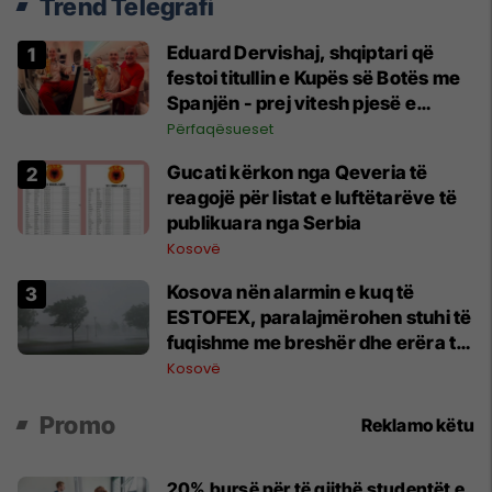
Trend Telegrafi
Eduard Dervishaj, shqiptari që
festoi titullin e Kupës së Botës me
Spanjën - prej vitesh pjesë e
federatës spanjolle
Përfaqësueset
Gucati kërkon nga Qeveria të
reagojë për listat e luftëtarëve të
publikuara nga Serbia
Kosovë
Kosova nën alarmin e kuq të
ESTOFEX, paralajmërohen stuhi të
fuqishme me breshër dhe erëra të
forta
Kosovë
Promo
Reklamo këtu
20% bursë për të gjithë studentët e