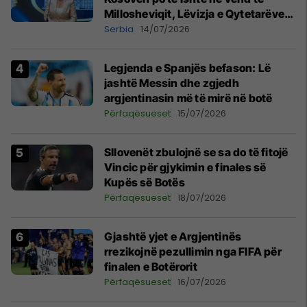
Millosheviqit, Lëvizja e Qytetarëve
të Lirë në Serbi kërkon shkarkimin e
Serbia
14/07/2026
menjëhershëm të Snezhana
Paunoviq
Legjenda e Spanjës befason: Lë
jashtë Messin dhe zgjedh
argjentinasin më të mirë në botë
Përfaqësueset
15/07/2026
Sllovenët zbulojnë se sa do të fitojë
Vincic për gjykimin e finales së
Kupës së Botës
Përfaqësueset
18/07/2026
Gjashtë yjet e Argjentinës
rrezikojnë pezullimin nga FIFA për
finalen e Botërorit
Përfaqësueset
16/07/2026