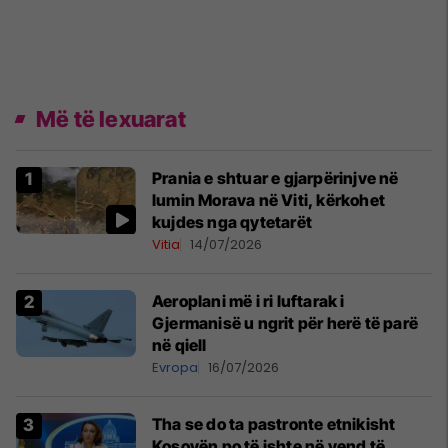
Më të lexuarat
Prania e shtuar e gjarpërinjve në
lumin Morava në Viti, kërkohet
kujdes nga qytetarët
Vitia
14/07/2026
Aeroplani më i ri luftarak i
Gjermanisë u ngrit për herë të parë
në qiell
Evropa
16/07/2026
Tha se do ta pastronte etnikisht
Kosovën po të ishte në vend të