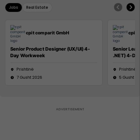
Jobs
Real Estate
cpit comparit GmbH
cpit
Senior Product Designer (UX/UI) 4-
Senior Lead
Day Workweek
.NET) 4-Da
Prishtinë
Prishtinë
7 Gusht 2026
5 Gusht 2