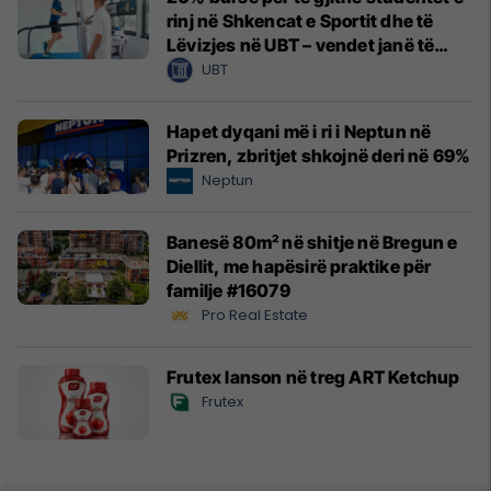
rinj në Shkencat e Sportit dhe të
Lëvizjes në UBT – vendet janë të
limituara
UBT
Hapet dyqani më i ri i Neptun në
Prizren, zbritjet shkojnë deri në 69%
Neptun
Banesë 80m² në shitje në Bregun e
Diellit, me hapësirë praktike për
familje #16079
Pro Real Estate
Frutex lanson në treg ART Ketchup
Frutex