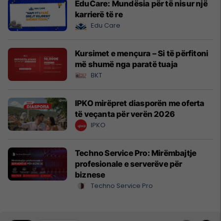
EduCare: Mundësia për të nisur një
karrierë të re
Edu Care
Kursimet e mençura – Si të përfitoni
më shumë nga paratë tuaja
BKT
IPKO mirëpret diasporën me oferta
të veçanta për verën 2026
IPKO
Techno Service Pro: Mirëmbajtje
profesionale e serverëve për
biznese
Techno Service Pro