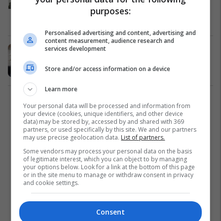
purposes:
sulmuesi i Berlinit për në Itali (Foto)
Nga Bota
23/12/2016
Personalised advertising and content, advertising and
content measurement, audience research and
services development
Ky është heroi italian që vrau
atentatorin e Berlinit (Foto)
Store and/or access information on a device
Nga Bota
23/12/2016
Learn more
1
Your personal data will be processed and information from
your device (cookies, unique identifiers, and other device
data) may be stored by, accessed by and shared with 369
partners, or used specifically by this site. We and our partners
may use precise geolocation data.
List of partners.
Some vendors may process your personal data on the basis
of legitimate interest, which you can object to by managing
your options below. Look for a link at the bottom of this page
or in the site menu to manage or withdraw consent in privacy
and cookie settings.
Consent