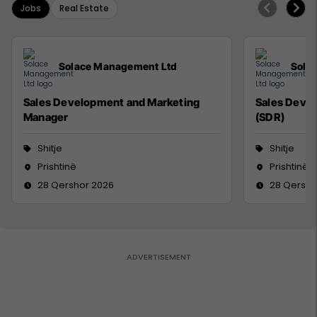
Jobs
Real Estate
Solace Management Ltd
Sola
Sales Development and Marketing
Sales Deve
Manager
(SDR)
Shitje
Shitje
Prishtinë
Prishtinë
28 Qershor 2026
28 Qersho