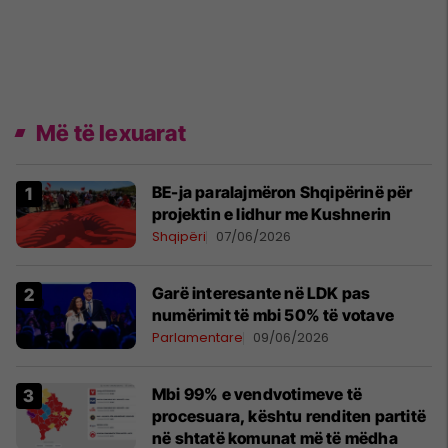
Më të lexuarat
BE-ja paralajmëron Shqipërinë për
projektin e lidhur me Kushnerin
Shqipëri
07/06/2026
Garë interesante në LDK pas
numërimit të mbi 50% të votave
Parlamentare
09/06/2026
Mbi 99% e vendvotimeve të
procesuara, kështu renditen partitë
në shtatë komunat më të mëdha