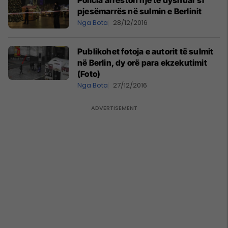
Policia arreston një të dyshuar si
pjesëmarrës në sulmin e Berlinit
Nga Bota
28/12/2016
Publikohet fotoja e autorit të sulmit
në Berlin, dy orë para ekzekutimit
(Foto)
Nga Bota
27/12/2016