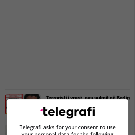
Terroristi i vrarë, pas sulmit në Berlin
ishte futur në një xhami (Foto)
Nga Bota
23/12/2016
Telegrafi asks for your consent to use
E kishin “para syve”, por nuk e
your personal data for the following
panë! Shihni si ishte arratisur