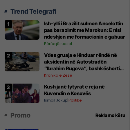
Trend Telegrafi
Ish-ylli i Brazilit sulmon Ancelottin
pas barazimit me Marokun: E nisi
ndeshjen me formacionin e gabuar
Përfaqësueset
Vdes gruaja e lënduar rëndë në
aksidentin në Autostradën
“Ibrahim Rugova”, bashkëshorti
në gjendje të rëndë
Kronika e Zezë
Kush janë fytyrat e reja në
Kuvendin e Kosovës
Ismail Jakupi
Politikë
Promo
Reklamo këtu