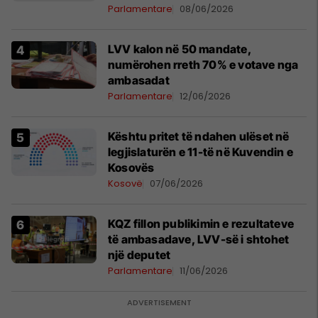
Parlamentare
08/06/2026
LVV kalon në 50 mandate,
numërohen rreth 70% e votave nga
ambasadat
Parlamentare
12/06/2026
Kështu pritet të ndahen ulëset në
legjislaturën e 11-të në Kuvendin e
Kosovës
Kosovë
07/06/2026
KQZ fillon publikimin e rezultateve
të ambasadave, LVV-së i shtohet
një deputet
Parlamentare
11/06/2026