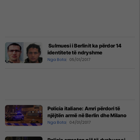
​ Sulmuesi i Berlinit ka përdor 14
identitete të ndryshme
Nga Bota
05/01/2017
Policia italiane: Amri përdori të
njëjtën armë në Berlin dhe Milano
Nga Bota
04/01/2017