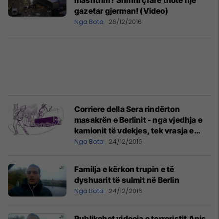
mashtrim? Shihni çfarë thotë një
gazetar gjerman! (Video)
Nga Bota
26/12/2016
Corriere della Sera rindërton
masakrën e Berlinit - nga vjedhja e
kamionit të vdekjes, tek vrasja e
terroristit (Foto)
Nga Bota
24/12/2016
Familja e kërkon trupin e të
dyshuarit të sulmit në Berlin
Nga Bota
24/12/2016
Publikohet videoja e terroristit Anis