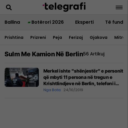
Ballina
Botërori 2026
Eksperti
Të fundit
Prishtina
Prizreni
Peja
Ferizaj
Gjakova
Mitrov
Sulm Me Kamion Në Berlin
56 Artikuj
Merkel ishte "shënjestër" e personit
që mbyti 11 persona në tregun e
Krishtlindjeve në Berlin, telefoni i
zbuloi planet e tij rrëqethëse
Nga Bota
24/10/2019