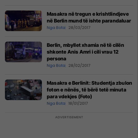
Masakra në tregun e krishtlindjeve
në Berlin mund të ishte parandaluar
Nga Bota
28/03/2017
Berlin, mbyllet xhamia në të cilën
shkonte Anis Amri i cili vrau 12
persona
Nga Bota
28/02/2017
Masakra e Berlinit: Studentja zbulon
foton e nënës, të bërë tetë minuta
para vdekjes (Foto)
Nga Bota
18/01/2017