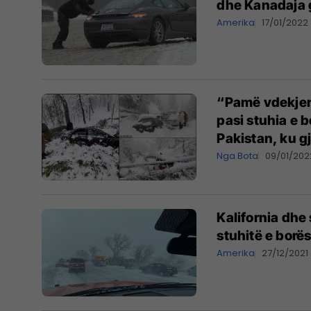
dhe Kanadaja 
Amerika
17/01/2022
“Pamë vdekjen 
pasi stuhia e b
Pakistan, ku g
Nga Bota
09/01/202
Kalifornia dhe
stuhitë e borë
Amerika
27/12/2021