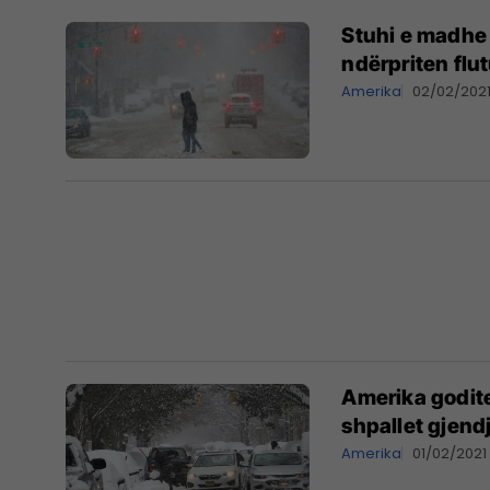
Stuhi e madhe 
ndërpriten flu
Amerika
02/02/202
Amerika godite
shpallet gjen
Amerika
01/02/2021