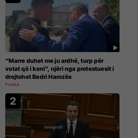
“Marre duhet me ju ardhë, turp për
votat që i keni”, njëri nga protestuesit i
drejtohet Bedri Hamzës
Politikë