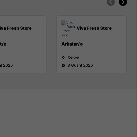
iva Fresh Store
Viva Fresh Store
t/e
Arkatar/e
Xërxë
ht 2026
8 Gusht 2026