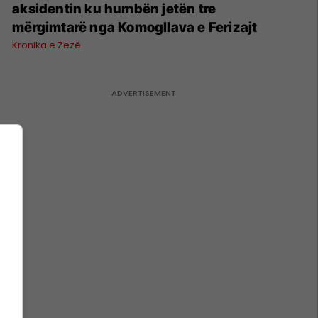
aksidentin ku humbën jetën tre
mërgimtarë nga Komogllava e Ferizajt
Kronika e Zezë