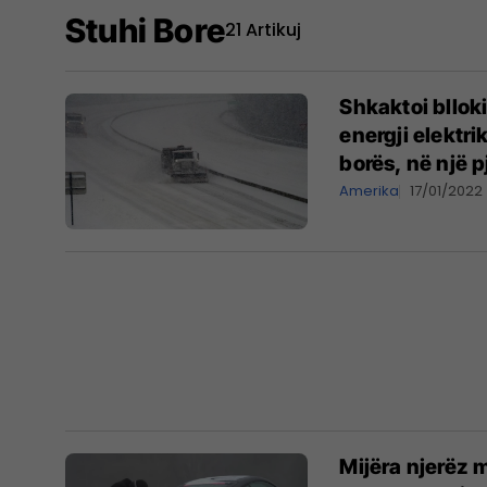
Stuhi Bore
21 Artikuj
Shkaktoi bllok
energji elektri
borës, në një 
Amerika
17/01/2022
Mijëra njerëz 