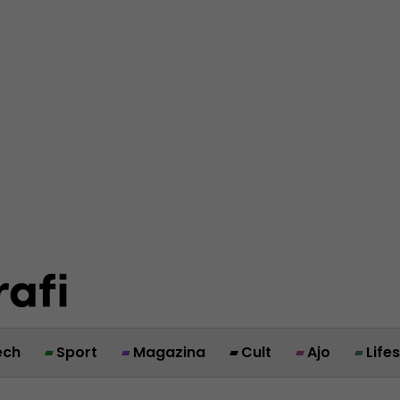
ech
Sport
Magazina
Cult
Ajo
Life