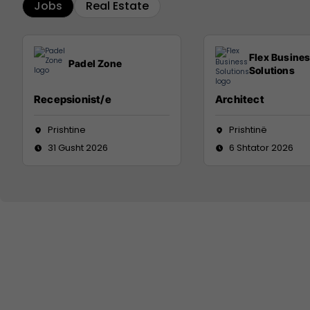
Jobs
Real Estate
Flex Busine
Padel Zone
Solutions
Recepsionist/e
Architect
Prishtine
Prishtinë
31 Gusht 2026
6 Shtator 2026