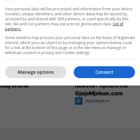
Your personal data will be processed and information from your device
(cookies, unique identifiers, and other device data) may be stored by,
accessed by and shared with 369 partners, or used specifically by this
site. We and our partners may use precise geolocation data.
List of
partners.
Some vendors may process your personal data on the basis of legitimate
interest, which you can object to by managing your options below. Look
for a link at the bottom of this page or in the site menu to manage or
withdraw consent in privacy and cookie settings.
Manage options
Consent
eative rrit ndikimin e
Po kërkoni mjek apo klin
 tuaj online
Kosovë? Njihuni me
GjejeMjekun.com
GjejeMjekun