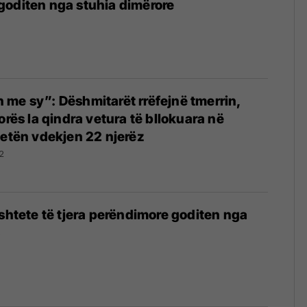
goditen nga stuhia dimërore
me sy”: Dëshmitarët rrëfejnë tmerrin,
orës la qindra vetura të bllokuara në
jetën vdekjen 22 njerëz
2
 shtete të tjera perëndimore goditen nga
s