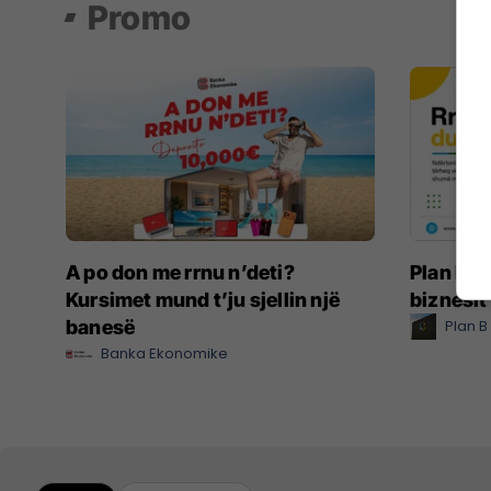
Promo
A po don me rrnu n’deti?
Plan B Cr
Kursimet mund t’ju sjellin një
biznesit
banesë
Plan B
Banka Ekonomike