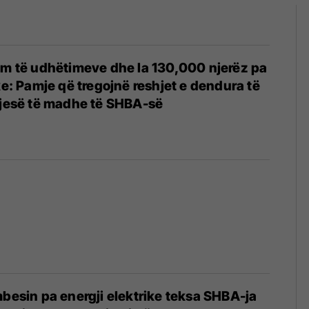
im të udhëtimeve dhe la 130,000 njerëz pa
ke: Pamje që tregojnë reshjet e dendura të
pjesë të madhe të SHBA-së
mbesin pa energji elektrike teksa SHBA-ja