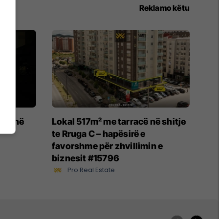
Reklamo këtu
ikë në
Lokal 517m² me tarracë në shitje
te Rruga C – hapësirë e
favorshme për zhvillimin e
biznesit #15796
Pro Real Estate