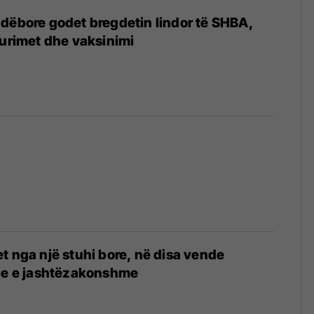
dëbore godet bregdetin lindor të SHBA,
turimet dhe vaksinimi
1
t nga një stuhi bore, në disa vende
dje e jashtëzakonshme