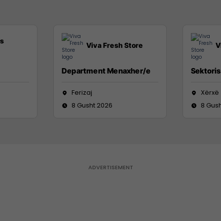
ss
Viva Fresh Store
V
Department Menaxher/e
Sektoris
Ferizaj
Xërxë
8 Gusht 2026
8 Gus