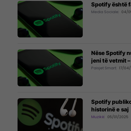
Spotify është f
Media Sociale
04/0
Nëse Spotify n
jeni të vetmit
Paisjet Smart
17/04
Spotify publik
historinë e saj
Muzikë
05/01/2025