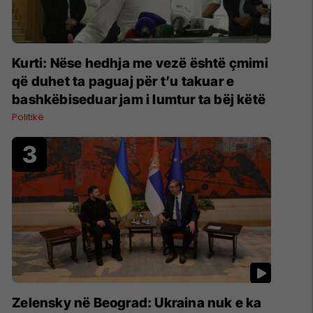
Kurti: Nëse hedhja me vezë është çmimi
që duhet ta paguaj për t’u takuar e
bashkëbiseduar jam i lumtur ta bëj këtë
Politikë
Zelensky në Beograd: Ukraina nuk e ka