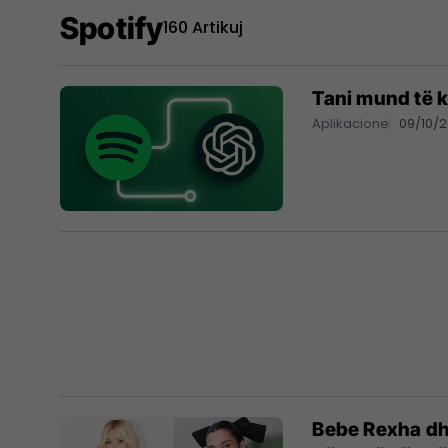
Spotify
160 Artikuj
Tani mund të 
Aplikacione
09/10/
Bebe Rexha dhe