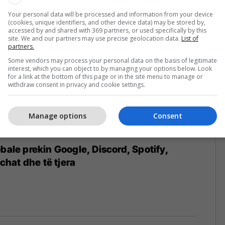
Your personal data will be processed and information from your device
(cookies, unique identifiers, and other device data) may be stored by,
accessed by and shared with 369 partners, or used specifically by this
site. We and our partners may use precise geolocation data.
List of
partners.
Some vendors may process your personal data on the basis of legitimate
interest, which you can object to by managing your options below. Look
for a link at the bottom of this page or in the site menu to manage or
withdraw consent in privacy and cookie settings.
Manage options
Consent
obale prekin Google, Discord, Spotify,
hat dhe të tjera