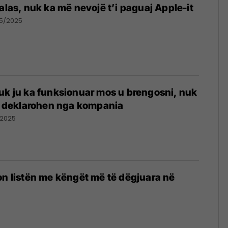
alas, nuk ka më nevojë t’i paguaj Apple-it
5/2025
uk ju ka funksionuar mos u brengosni, nuk
 – deklarohen nga kompania
/2025
on listën me këngët më të dëgjuara në