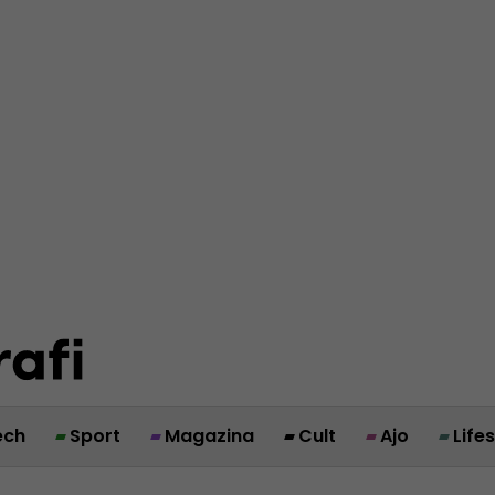
ech
Sport
Magazina
Cult
Ajo
Life