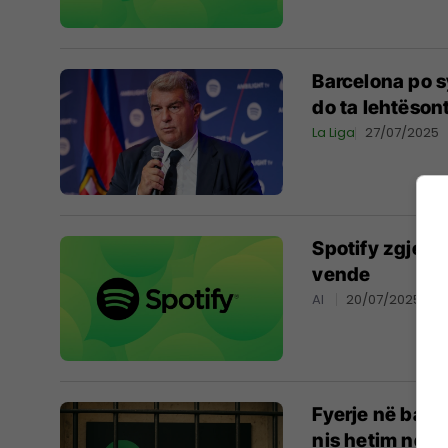
Barcelona po s
do ta lehtëson
La Liga
27/07/2025
Spotify zgjer
vende
AI
20/07/2025
Fyerje në baza 
nis hetim ndaj