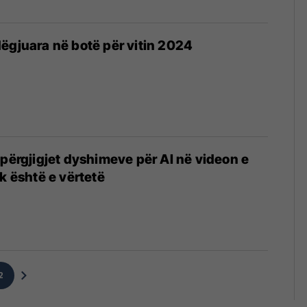
ëgjuara në botë për vitin 2024
 përgjigjet dyshimeve për AI në videon e
k është e vërtetë
2