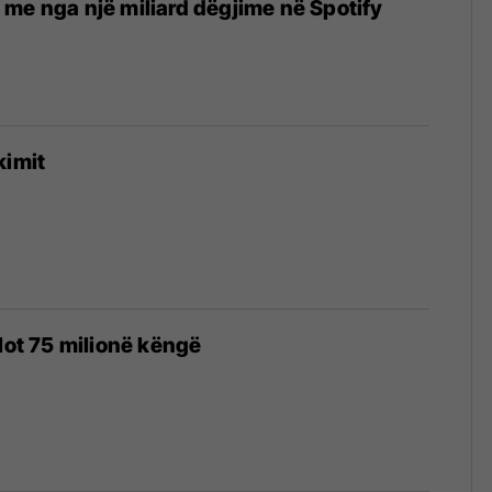
me nga një miliard dëgjime në Spotify
kimit
plot 75 milionë këngë