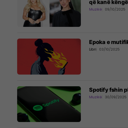
që kanë këngë 
Muzikë
09/10/2025
Epoka e mutifi
Libri
03/10/2025
Spotify fshin 
Muzikë
30/09/2025