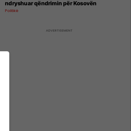
ndryshuar qëndrimin për Kosovën
Politikë