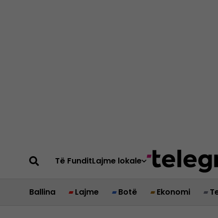
Të Fundit
Lajme lokale
Ballina
Lajme
Botë
Ekonomi
T