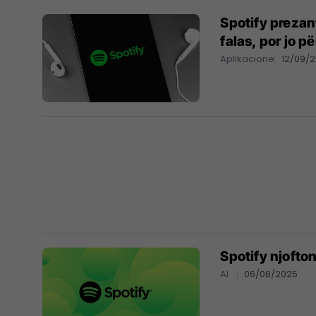
Spotify preza
falas, por jo pë
Aplikacione
12/09/
Spotify njofto
AI
06/08/2025