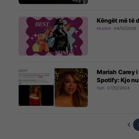
Këngët më të d
Muzikë
04/01/2025
Mariah Carey i
Spotify: Kjo nu
Yjet
07/12/2024