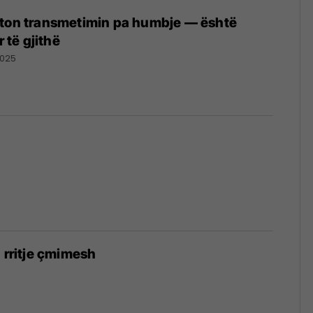
nton transmetimin pa humbje — është
r të gjithë
2025
n rritje çmimesh