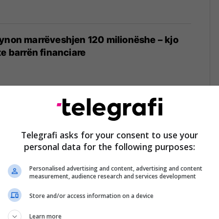
ynon marrëveshjen 120 milionëshe – kjo
te barrën financiare
on shërbimin Audiobooks+ në më shumë
Telegrafi asks for your consent to use your
personal data for the following purposes:
Personalised advertising and content, advertising and content
measurement, audience research and services development
Store and/or access information on a device
fetare dhe tallje me Zonjën e Parë, Turqia
 Spotify
Learn more