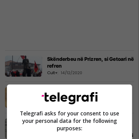
Skënderbeu në Prizren, si Getoari në
refren
Cult+
14/12/2020
Frang Bardhi për Skënderbeun
Histori
12/10/2020
Telegrafi asks for your consent to use
your personal data for the following
Zhgënjimi ndaj Vatikanit dhe letra
purposes:
që Skënderbeu ia dërgoi Papës:
Turqit po vijnë, ne nuk gjunjëzohemi