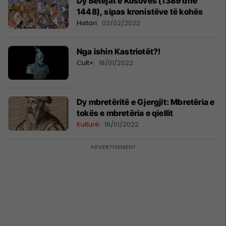
Dy Betejat e Kosovës (1389 dhe
1448), sipas kronistëve të kohës
Histori
02/02/2022
Nga ishin Kastriotët?!
Cult+
18/01/2022
Dy mbretëritë e Gjergjit: Mbretëria e
tokës e mbretëria e qiellit
Kulturë
16/01/2022