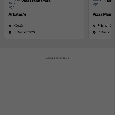
Viva Fresh Store
Hebs
Arkatar/e
Pizza Man
Xërxë
Prishtinë
8 Gusht 2026
7 Gusht 2