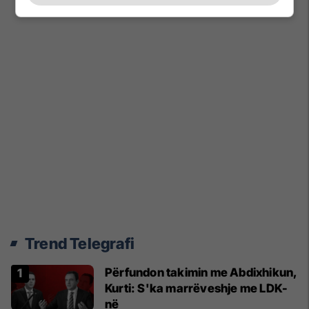
Trend Telegrafi
Përfundon takimin me Abdixhikun,
Kurti: S'ka marrëveshje me LDK-
në