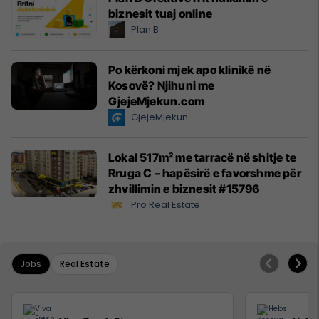
biznesit tuaj online
Plan B
Po kërkoni mjek apo klinikë në
Kosovë? Njihuni me
GjejeMjekun.com
GjejeMjekun
Lokal 517m² me tarracë në shitje te
Rruga C – hapësirë e favorshme për
zhvillimin e biznesit #15796
Pro Real Estate
Jobs
Real Estate