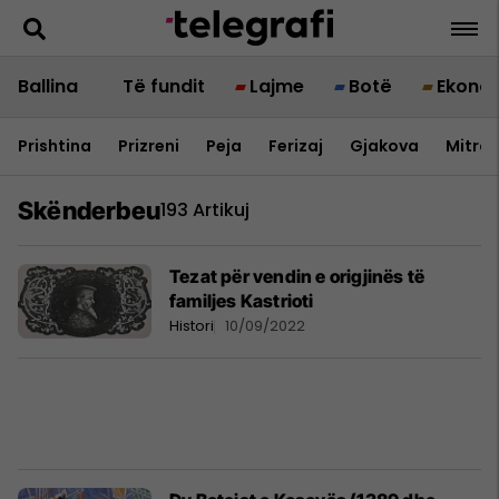
Ballina
Të fundit
Lajme
Botë
Ekono
Prishtina
Prizreni
Peja
Ferizaj
Gjakova
Mitrov
Skënderbeu
193 Artikuj
Tezat për vendin e origjinës të
familjes Kastrioti
Histori
10/09/2022