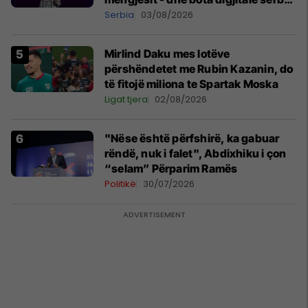
shpall gjendjen e luftës
Serbia
03/08/2026
Mirlind Daku mes lotëve
përshëndetet me Rubin Kazanin, do
të fitojë miliona te Spartak Moska
Ligat tjera
02/08/2026
"Nëse është përfshirë, ka gabuar
rëndë, nuk i falet", Abdixhiku i çon
“selam” Përparim Ramës
Politikë
30/07/2026