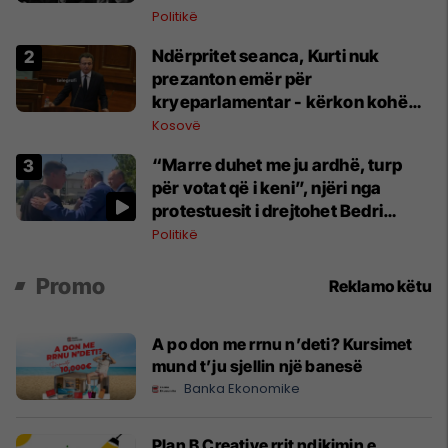
Politikë
Ndërpritet seanca, Kurti nuk
prezanton emër për
kryeparlamentar - kërkon kohë
shtesë për marrëveshje politike
Kosovë
“Marre duhet me ju ardhë, turp
për votat që i keni”, njëri nga
protestuesit i drejtohet Bedri
Hamzës
Politikë
Promo
Reklamo këtu
A po don me rrnu n’deti? Kursimet
mund t’ju sjellin një banesë
Banka Ekonomike
Plan B Creative rrit ndikimin e