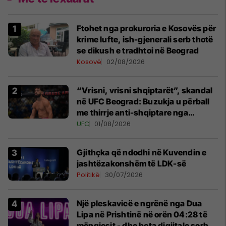
Ftohet nga prokuroria e Kosovës për
krime lufte, ish-gjenerali serb thotë
se dikush e tradhtoi në Beograd
Kosovë
02/08/2026
“Vrisni, vrisni shqiptarët”, skandal
në UFC Beograd: Buzukja u përball
me thirrje anti-shqiptare nga
tribunat
UFC
01/08/2026
Gjithçka që ndodhi në Kuvendin e
jashtëzakonshëm të LDK-së
Politikë
30/07/2026
Një pleskavicë e ngrënë nga Dua
Lipa në Prishtinë në orën 04:28 të
mëngjesit - dhe bota digjitale serbe