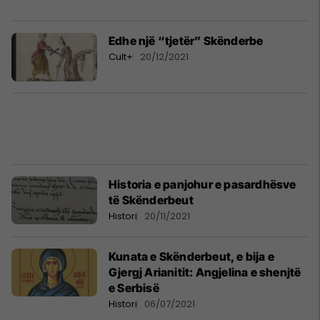
Edhe një “tjetër” Skënderbe
Cult+
20/12/2021
Historia e panjohur e pasardhësve
të Skënderbeut
Histori
20/11/2021
Kunata e Skënderbeut, e bija e
Gjergj Arianitit: Angjelina e shenjtë
e Serbisë
Histori
06/07/2021