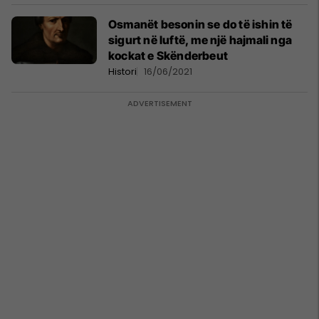
Osmanët besonin se do të ishin të
sigurt në luftë, me një hajmali nga
kockat e Skënderbeut
Histori
16/06/2021