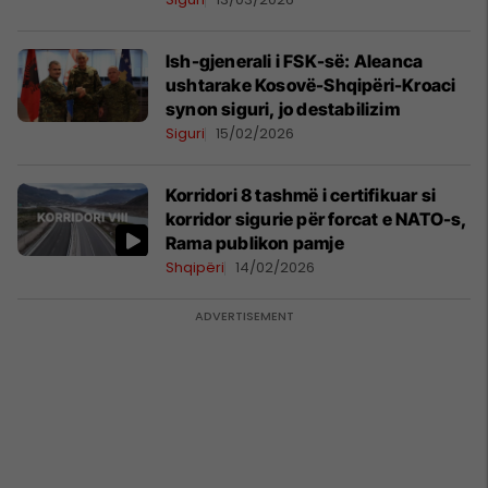
Ish-gjenerali i FSK-së: Aleanca
ushtarake Kosovë-Shqipëri-Kroaci
synon siguri, jo destabilizim
Siguri
15/02/2026
Korridori 8 tashmë i certifikuar si
korridor sigurie për forcat e NATO-s,
Rama publikon pamje
Shqipëri
14/02/2026