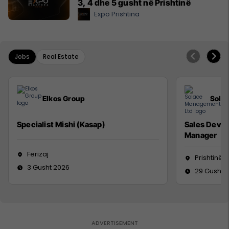
3, 4 dhe 5 gusht në Prishtinë
Expo Prishtina
Jobs
Real Estate
Elkos Group
Sola
Specialist Mishi (Kasap)
Sales Deve
Manager
Ferizaj
Prishtinë
3 Gusht 2026
29 Gusht 