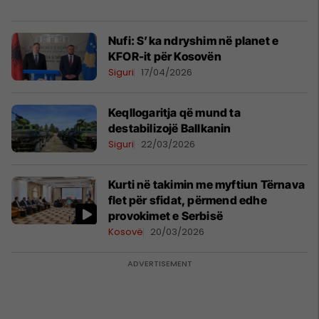
​Nufi: S’ka ndryshim në planet e
KFOR-it për Kosovën
Siguri
17/04/2026
Keqllogaritja që mund ta
destabilizojë Ballkanin
Siguri
22/03/2026
Kurti në takimin me myftiun Tërnava
flet për sfidat, përmend edhe
provokimet e Serbisë
Kosovë
20/03/2026