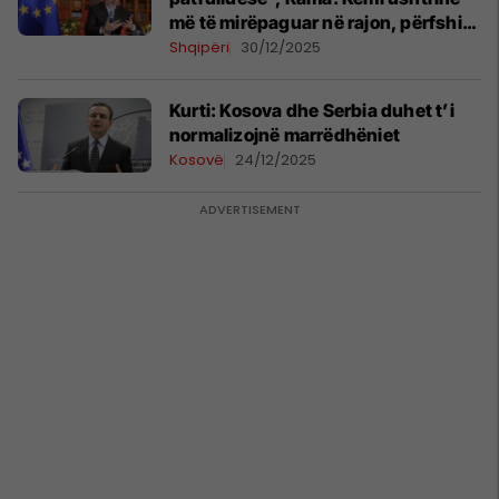
më të mirëpaguar në rajon, përfshirë
edhe Serbinë
Shqipëri
30/12/2025
Kurti: Kosova dhe Serbia duhet t’i
normalizojnë marrëdhëniet
Kosovë
24/12/2025