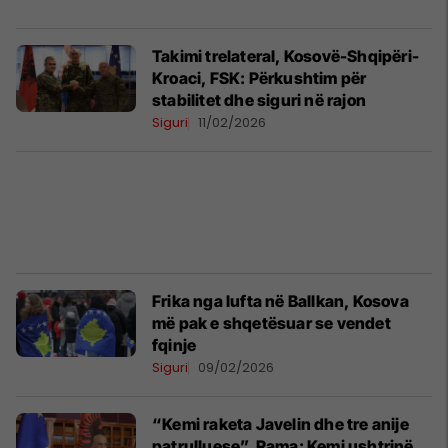
Takimi trelateral, Kosovë-Shqipëri-
Kroaci, FSK: Përkushtim për
stabilitet dhe siguri në rajon
Siguri
11/02/2026
Frika nga lufta në Ballkan, Kosova
më pak e shqetësuar se vendet
fqinje
Siguri
09/02/2026
“Kemi raketa Javelin dhe tre anije
patrulluese”, Rama: Kemi ushtrinë