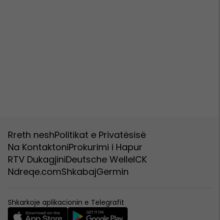
Rreth nesh
Politikat e Privatësisë
Na Kontaktoni
Prokurimi i Hapur
RTV Dukagjini
Deutsche Welle
ICK
Ndreqe.com
Shkabaj
Germin
Shkarkoje aplikacionin e Telegrafit