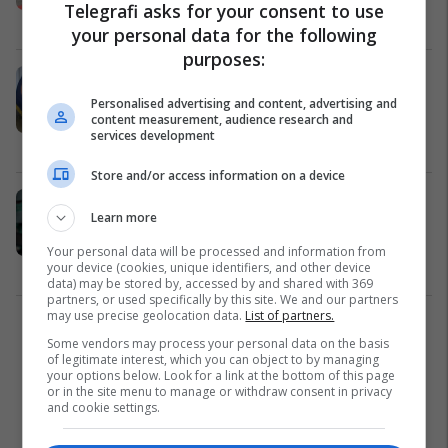
Telegrafi asks for your consent to use
Jashari
Siguri
24/12/2025
your personal data for the following
purposes:
Komandanti i KFOR-it viziton
Serbinë: Angazhimi i NATO-s ndaj
Personalised advertising and content, advertising and
content measurement, audience research and
rajonit është po aq i fortë, i
services development
palëkundur, si gjithmonë
Siguri
11/12/2025
Store and/or access information on a device
113 vjet nga themelimi i Forcave të
Learn more
Armatosura të Shqipërisë, Begaj:
Krenarë me pjesëmarrjen në misione
Your personal data will be processed and information from
të NATO-s, BE-së dhe OKB-së
Shqipëri
04/12/2025
your device (cookies, unique identifiers, and other device
data) may be stored by, accessed by and shared with 369
partners, or used specifically by this site. We and our partners
may use precise geolocation data.
List of partners.
1
Some vendors may process your personal data on the basis
of legitimate interest, which you can object to by managing
your options below. Look for a link at the bottom of this page
or in the site menu to manage or withdraw consent in privacy
and cookie settings.