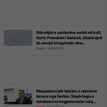
Stërvitjet e ushtarëve serbë në kufi,
Kurti: Provokim i Serbisë, dëshirojnë
të cenojë integritetin dhe
sovranitetin e Kosovës
Siguri
19/03/2026
Maqedonci për blerjen e raketave
kineze nga Serbia: Shpërfaqje e
tendencave hegjemoniste ndaj
fqinjëve
Siguri
13/03/2026