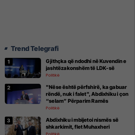
Trend Telegrafi
Gjithçka që ndodhi në Kuvendin e
jashtëzakonshëm të LDK-së
Politikë
"Nëse është përfshirë, ka gabuar
rëndë, nuk i falet", Abdixhiku i çon
“selam” Përparim Ramës
Politikë
Abdixhiku i mbijetoi nismës së
shkarkimit, flet Muhaxheri
Politikë