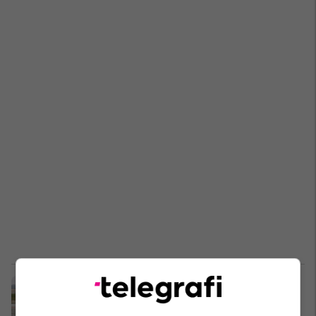
Bashkëpunimi Kosovë-Shqipëri,
shefi i Shtabit të Forcave të
Armatosura pritet nga gjenerali