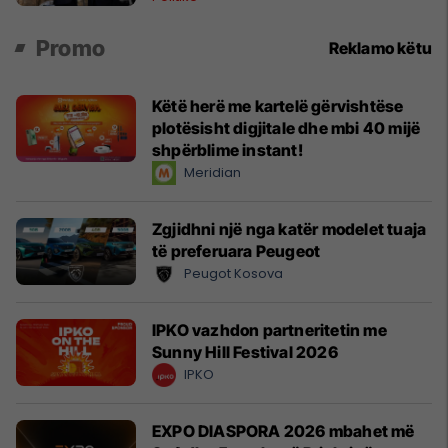
Promo
Reklamo këtu
Këtë herë me kartelë gërvishtëse
plotësisht digjitale dhe mbi 40 mijë
shpërblime instant!
Meridian
Zgjidhni një nga katër modelet tuaja
të preferuara Peugeot
Peugot Kosova
IPKO vazhdon partneritetin me
Sunny Hill Festival 2026
IPKO
EXPO DIASPORA 2026 mbahet më