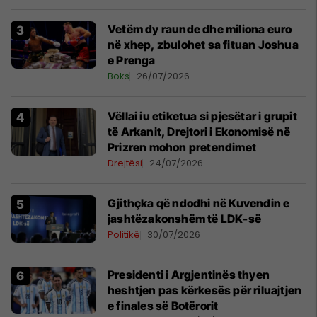
Vetëm dy raunde dhe miliona euro
në xhep, zbulohet sa fituan Joshua
e Prenga
Boks
26/07/2026
Vëllai iu etiketua si pjesëtar i grupit
të Arkanit, Drejtori i Ekonomisë në
Prizren mohon pretendimet
Drejtësi
24/07/2026
Gjithçka që ndodhi në Kuvendin e
jashtëzakonshëm të LDK-së
Politikë
30/07/2026
Presidenti i Argjentinës thyen
heshtjen pas kërkesës për riluajtjen
e finales së Botërorit