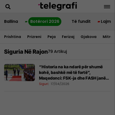
Ballina
Botërori 2026
Të fundit
Lajme
Prishtina
Prizreni
Peja
Ferizaj
Gjakova
Mitrov
Siguria Në Rajon
79 Artikuj
“Historia na ka ndarë për shumë
kohë, bashkë më të fortë”,
Maqedonci: FSK-ja dhe FASH janë
dy shtylla të sigurisë në Ballkan
Siguri
17/04/2026