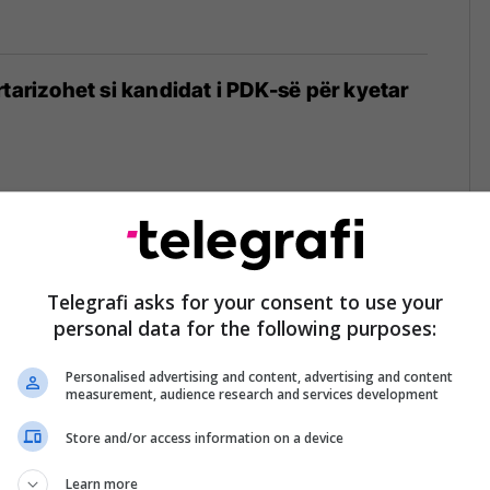
rtarizohet si kandidat i PDK-së për kyetar
mi gjyqësor në rastin “Veteranët”,
 aktgjykim lirues
Telegrafi asks for your consent to use your
personal data for the following purposes:
5
Personalised advertising and content, advertising and content
measurement, audience research and services development
Store and/or access information on a device
i Shabanit e Qerimit me Serbinë për ta
 për trafikim organesh", flet Shukri Buja
Learn more