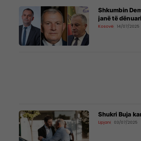
Shkumbin Demal
janë të dënuari
Kosovë
14/07/2025
Shukri Buja ka
Lipjani
03/07/2025