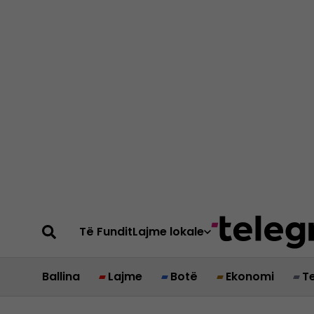
Të Fundit
Lajme lokale
Ballina
Lajme
Botë
Ekonomi
T