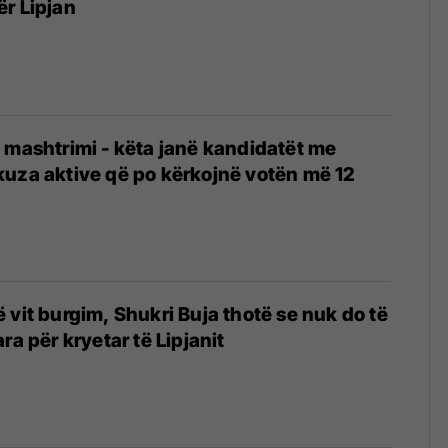
r Lipjan
 mashtrimi - këta janë kandidatët me
uza aktive që po kërkojnë votën më 12
 vit burgim, Shukri Buja thotë se nuk do të
ra për kryetar të Lipjanit