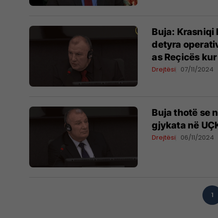
Buja: Krasniqi
detyra operati
as Reçicës kur
Drejtësi
07/11/2024
Buja thotë se 
gjykata në UÇ
Drejtësi
06/11/2024
1