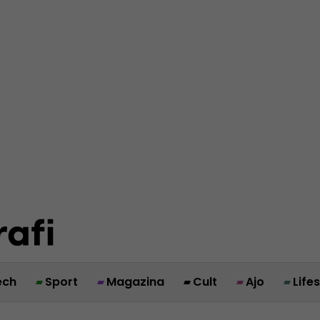
ech
Sport
Magazina
Cult
Ajo
Life