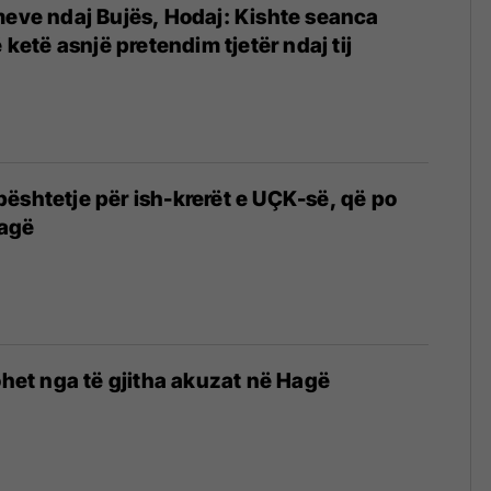
meve ndaj Bujës, Hodaj: Kishte seanca
ë ketë asnjë pretendim tjetër ndaj tij
ështetje për ish-krerët e UÇK-së, që po
Hagë
rohet nga të gjitha akuzat në Hagë