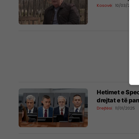
Kosovë
10/03/2025
Hetimet e Spec
drejtat e të p
Drejtësi
11/01/2025