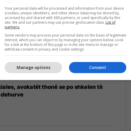
Your personal data will be processed and information from your device
(cookies, unique identifiers, and other device data) may be stored by,
accessed by and shared with 369 partners, or used specifically by this
site. We and our partners may use precise geolocation data.
List of
partners.
Some vendors may process your personal data on the basis of legitimate
interest, which you can object to by managing your options below. Look
for a link at the bottom of this page or in the site menu to manage or
withdraw consent in privacy and cookie settings.
Manage options
Consent
iales, avokatët thonë se po shkelen të
andehurve