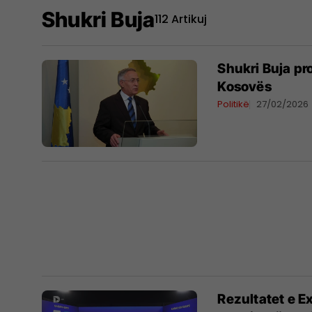
Shukri Buja
112 Artikuj
Shukri Buja pr
Kosovës
Politikë
27/02/2026
Rezultatet e Ex