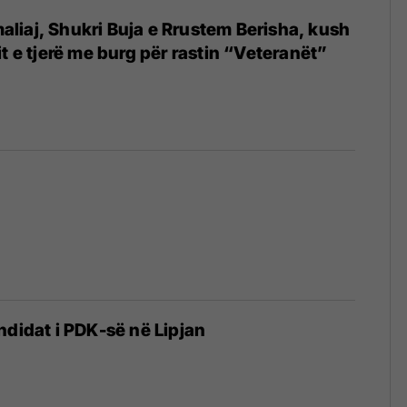
iaj, Shukri Buja e Rrustem Berisha, kush
t e tjerë me burg për rastin “Veteranët”
ndidat i PDK-së në Lipjan