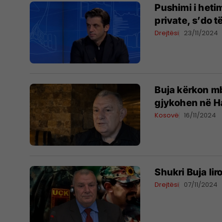
Pushimi i heti
private, s’do t
Drejtësi
23/11/2024
Buja kërkon mb
gjykohen në 
Kosovë
16/11/2024
​Shukri Buja li
Drejtësi
07/11/2024