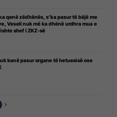
 ka qenë zëdhënës, s’ka pasur të bëjë me
ve, Veseli nuk më ka dhënë urdhra mua e
 ishte shef i ZKZ-së
nuk kanë pasur organe të hetuesisë ose
K