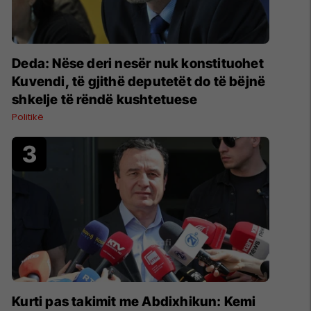
Deda: Nëse deri nesër nuk konstituohet
Kuvendi, të gjithë deputetët do të bëjnë
shkelje të rëndë kushtetuese
Politikë
Kurti pas takimit me Abdixhikun: Kemi