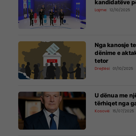
kandidatëve pë
Lajme
12/10/2025
Nga kanosje te
dënime e aktak
tetor
Drejtësi
01/10/2025
U dënua me një
tërhiqet nga ga
Kosovë
15/07/2025