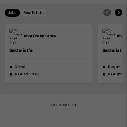
Jobs
Real Estate
Viva Fresh Store
Viva 
Sektorist/e
Sektorist/e
Xërxë
Deçan
8 Gusht 2026
8 Gusht 2