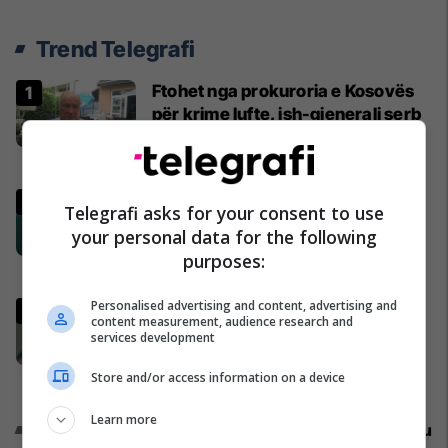
Trend Telegrafi
Ftohet nga prokuroria e Kosovës
për krime lufte, ish-gjenerali serb
thotë se dikush e tradhtoi në
Beograd
Kosovë
Mirlind Daku mes lotëve
Telegrafi asks for your consent to use
përshëndetet me Rubin Kazanin,
your personal data for the following
do të fitojë miliona te Spartak
purposes:
Moska
Ligat tjera
Personalised advertising and content, advertising and
Janjiq: Nuk do të ketë Asociacion,
content measurement, audience research and
por status të veçantë për Kishën
services development
Ortodokse Serbe në Kosovë
Store and/or access information on a device
Politikë
Learn more
Promo
Reklamo këtu