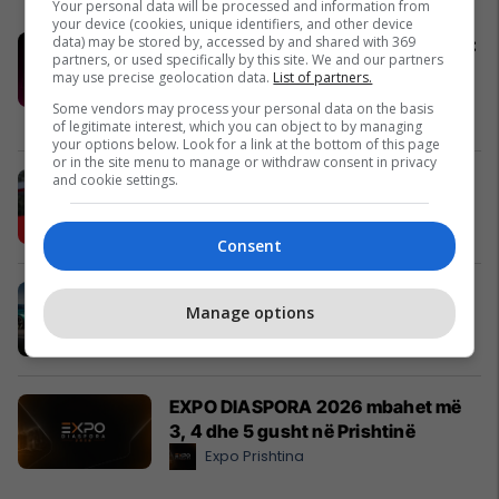
Your personal data will be processed and information from
your device (cookies, unique identifiers, and other device
data) may be stored by, accessed by and shared with 369
Konkurset e javës në Telegrafi Jobs:
partners, or used specifically by this site. We and our partners
Mundësi të reja për zhvillimin tuaj
may use precise geolocation data.
List of partners.
profesional
Some vendors may process your personal data on the basis
Telegrafi Jobs
of legitimate interest, which you can object to by managing
your options below. Look for a link at the bottom of this page
or in the site menu to manage or withdraw consent in privacy
and cookie settings.
Karburant cilësor dhe shumë më
tepër!
Petrol Company
Consent
Zgjidhni një nga katër modelet tuaja
Manage options
të preferuara Peugeot
Peugot Kosova
EXPO DIASPORA 2026 mbahet më
3, 4 dhe 5 gusht në Prishtinë
Expo Prishtina