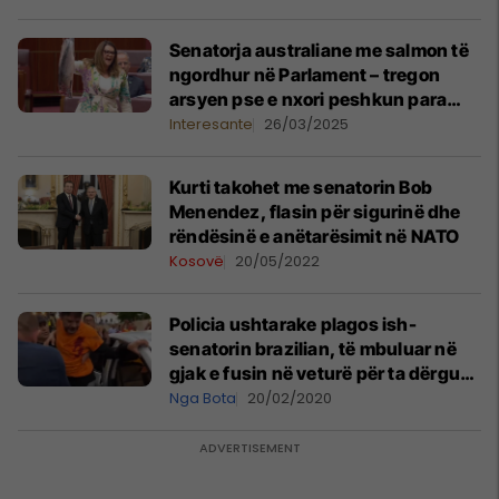
Senatorja australiane me salmon të
ngordhur në Parlament – tregon
arsyen pse e nxori peshkun para
kolegëve
Interesante
26/03/2025
Kurti takohet me senatorin Bob
Menendez, flasin për sigurinë dhe
rëndësinë e anëtarësimit në NATO
Kosovë
20/05/2022
Policia ushtarake plagos ish-
senatorin brazilian, të mbuluar në
gjak e fusin në veturë për ta dërguar
në spital
Nga Bota
20/02/2020