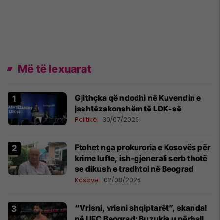
Më të lexuarat
Gjithçka që ndodhi në Kuvendin e
jashtëzakonshëm të LDK-së
Politikë
30/07/2026
Ftohet nga prokuroria e Kosovës për
krime lufte, ish-gjenerali serb thotë
se dikush e tradhtoi në Beograd
Kosovë
02/08/2026
“Vrisni, vrisni shqiptarët”, skandal
në UFC Beograd: Buzukja u përball