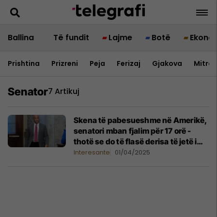
Ballina
Të fundit
Lajme
Botë
Ekono
Prishtina
Prizreni
Peja
Ferizaj
Gjakova
Mitrov
Senator
7 Artikuj
Skena të pabesueshme në Amerikë,
senatori mban fjalim për 17 orë -
thotë se do të flasë derisa të jetë i
aftë fizikisht
Interesante
01/04/2025