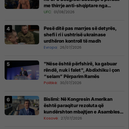
me thirrje anti-shqiptare nga
tribunat
UFC
01/08/2026
Pesë ditë pas marrjes së detyrës,
shefi i ri i ushtrisë ukrainase
urdhëron kontroll të madh
Evropa
26/07/2026
"Nëse është përfshirë, ka gabuar
rëndë, nuk i falet", Abdixhiku i çon
“selam” Përparim Ramës
Politikë
30/07/2026
Bislimi: Në Kongresin Amerikan
është paraqitur rezoluta që
kundërshton mbajtjen e Asamblesë
Parlamentare të OSBE-së në
Kosovë
27/07/2026
Beograd