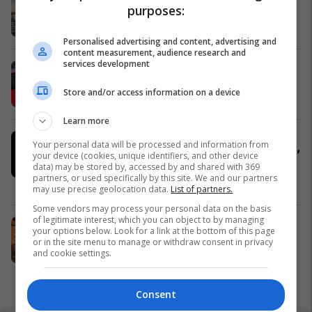
purposes:
udhëtimin tuaj drejt Hamburgut
Prishtina Ticket
Personalised advertising and content, advertising and
content measurement, audience research and
services development
Karburant cilësor dhe shumë më
tepër!
Store and/or access information on a device
Petrol Company
Learn more
Russell Crowe në rolin e një
Your personal data will be processed and information from
shqiptari në filmin e ri “The Get Out”
your device (cookies, unique identifiers, and other device
data) may be stored by, accessed by and shared with 369
në CineStar
partners, or used specifically by this site. We and our partners
Cinestar
may use precise geolocation data.
List of partners.
Some vendors may process your personal data on the basis
of legitimate interest, which you can object to by managing
"A po takohemi? Veni dihet" – Një
your options below. Look for a link at the bottom of this page
histori që rritet bashkë me familjet
or in the site menu to manage or withdraw consent in privacy
and cookie settings.
tona
Viva Fresh Store
Consent