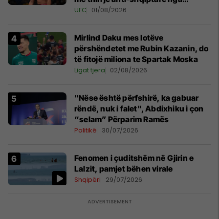
tribunat
UFC
01/08/2026
Mirlind Daku mes lotëve
përshëndetet me Rubin Kazanin, do
të fitojë miliona te Spartak Moska
Ligat tjera
02/08/2026
"Nëse është përfshirë, ka gabuar
rëndë, nuk i falet", Abdixhiku i çon
“selam” Përparim Ramës
Politikë
30/07/2026
Fenomen i çuditshëm në Gjirin e
Lalzit, pamjet bëhen virale
Shqipëri
29/07/2026