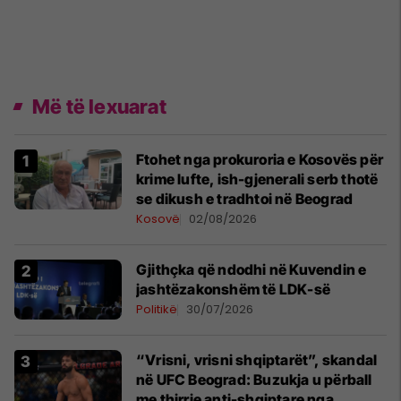
Më të lexuarat
Ftohet nga prokuroria e Kosovës për
krime lufte, ish-gjenerali serb thotë
se dikush e tradhtoi në Beograd
Kosovë
02/08/2026
Gjithçka që ndodhi në Kuvendin e
jashtëzakonshëm të LDK-së
Politikë
30/07/2026
“Vrisni, vrisni shqiptarët”, skandal
në UFC Beograd: Buzukja u përball
me thirrje anti-shqiptare nga