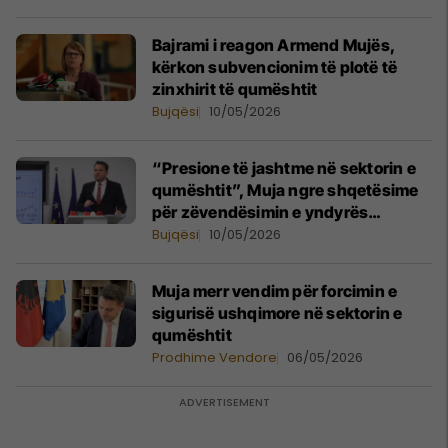
Bajrami i reagon Armend Mujës,
kërkon subvencionim të plotë të
zinxhirit të qumështit
Bujqësi
10/05/2026
“Presione të jashtme në sektorin e
qumështit”, Muja ngre shqetësime
për zëvendësimin e yndyrës
shtazore me vaj palme
Bujqësi
10/05/2026
Muja merr vendim për forcimin e
sigurisë ushqimore në sektorin e
qumështit
Prodhime Vendore
06/05/2026