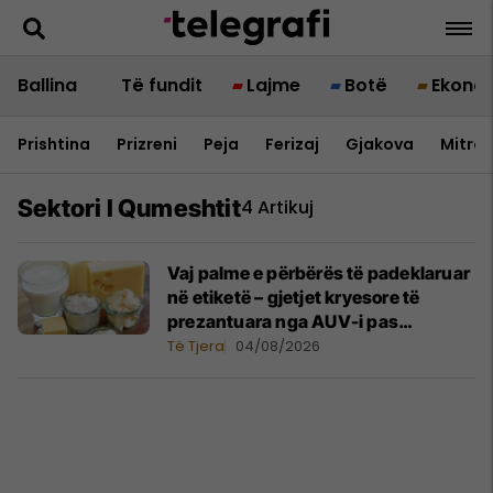
Ballina
Të fundit
Lajme
Botë
Ekono
Prishtina
Prizreni
Peja
Ferizaj
Gjakova
Mitrov
Sektori I Qumeshtit
4 Artikuj
Vaj palme e përbërës të padeklaruar
në etiketë – gjetjet kryesore të
prezantuara nga AUV-i pas
kontrollit në sektorin e qumështit
Të Tjera
04/08/2026