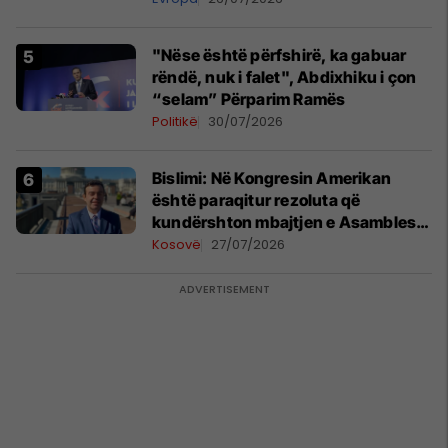
"Nëse është përfshirë, ka gabuar
rëndë, nuk i falet", Abdixhiku i çon
“selam” Përparim Ramës
Politikë
30/07/2026
Bislimi: Në Kongresin Amerikan
është paraqitur rezoluta që
kundërshton mbajtjen e Asamblesë
Parlamentare të OSBE-së në
Kosovë
27/07/2026
Beograd