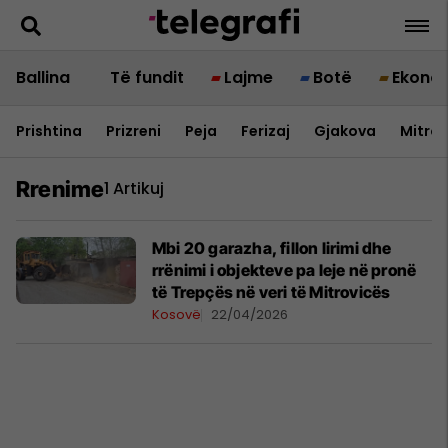
Ballina
Të fundit
Lajme
Botë
Ekono
Prishtina
Prizreni
Peja
Ferizaj
Gjakova
Mitrov
Rrenime
1 Artikuj
Mbi 20 garazha, fillon lirimi dhe
rrënimi i objekteve pa leje në pronë
të Trepçës në veri të Mitrovicës
Kosovë
22/04/2026