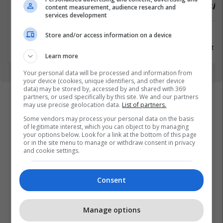
Sektorist/e
Sektorist/e
content measurement, audience research and
services development
Xërxë
Deçan
Store and/or access information on a device
8 Gusht 2026
8 Gusht 2
Learn more
Your personal data will be processed and information from
your device (cookies, unique identifiers, and other device
data) may be stored by, accessed by and shared with 369
partners, or used specifically by this site. We and our partners
may use precise geolocation data.
List of partners.
Some vendors may process your personal data on the basis
of legitimate interest, which you can object to by managing
your options below. Look for a link at the bottom of this page
or in the site menu to manage or withdraw consent in privacy
and cookie settings.
Consent
Manage options