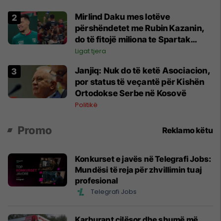
Mirlind Daku mes lotëve
përshëndetet me Rubin Kazanin,
do të fitojë miliona te Spartak
Moska
Ligat tjera
Janjiq: Nuk do të ketë Asociacion,
por status të veçantë për Kishën
Ortodokse Serbe në Kosovë
Politikë
Promo
Reklamo këtu
Konkurset e javës në Telegrafi Jobs:
Mundësi të reja për zhvillimin tuaj
profesional
Telegrafi Jobs
Karburant cilësor dhe shumë më