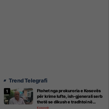
Trend Telegrafi
Ftohet nga prokuroria e Kosovës
për krime lufte, ish-gjenerali serb
thotë se dikush e tradhtoi në
Beograd
Kosovë