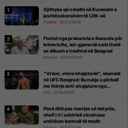
Gjithçka që ndodhi në Kuvendin e
jashtëzakonshëm të LDK-së
Politikë
30/07/2026
Ftohet nga prokuroria e Kosovës për
krime lufte, ish-gjenerali serb thotë
se dikush e tradhtoi në Beograd
Kosovë
02/08/2026
“Vrisni, vrisni shqiptarët”, skandal
në UFC Beograd: Buzukja u përball
me thirrje anti-shqiptare nga
tribunat
UFC
01/08/2026
Pesë ditë pas marrjes së detyrës,
shefi i ri i ushtrisë ukrainase
urdhëron kontroll të madh
Evropa
26/07/2026