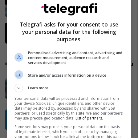
Fenomen i çuditshëm në Gjirin e
Lalzit, pamjet bëhen virale
Shqipëri
Telegrafi asks for your consent to use
"Nëse është përfshirë, ka gabuar
your personal data for the following
rëndë, nuk i falet", Abdixhiku i çon
purposes:
“selam” Përparim Ramës
Politikë
Personalised advertising and content, advertising and
content measurement, audience research and
Promo
services development
Reklamo këtu
Store and/or access information on a device
Holiday In 2 – banesa juaj për
Learn more
pushime pranë detit
Edil Project
Your personal data will be processed and information from
your device (cookies, unique identifiers, and other device
data) may be stored by, accessed by and shared with 369
Plan B – reklamoni biznesin tuaj aty
partners, or used specifically by this site. We and our partners
may use precise geolocation data.
List of partners.
ku është audienca shqiptare në
Zvicër
Some vendors may process your personal data on the basis
of legitimate interest, which you can object to by managing
Plan B
your options below. Look for a link at the bottom of this page