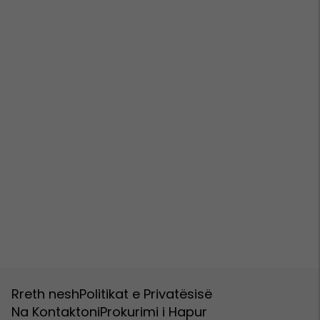
Rreth nesh
Politikat e Privatësisë
Na Kontaktoni
Prokurimi i Hapur