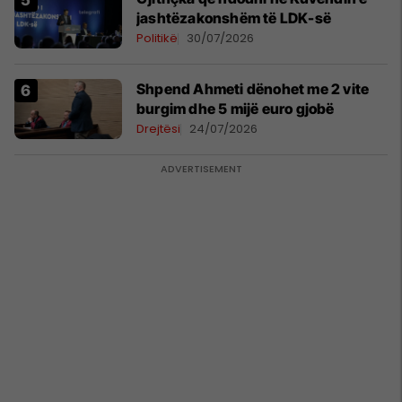
jashtëzakonshëm të LDK-së
Politikë
30/07/2026
Shpend Ahmeti dënohet me 2 vite
burgim dhe 5 mijë euro gjobë
Drejtësi
24/07/2026