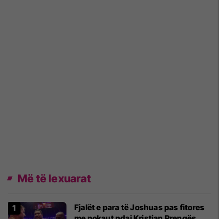
Më të lexuarat
Fjalët e para të Joshuas pas fitores
me nokaut ndaj Kristian Prengës