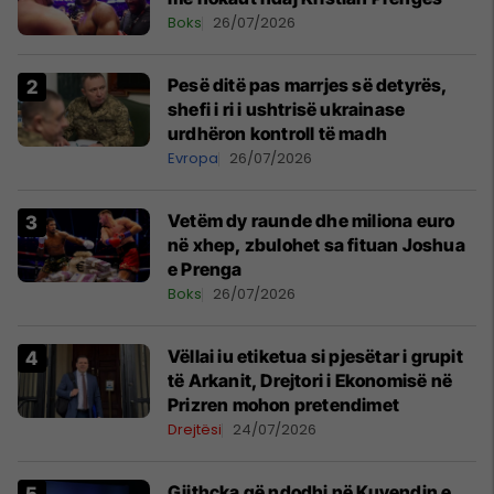
Boks
26/07/2026
Pesë ditë pas marrjes së detyrës,
shefi i ri i ushtrisë ukrainase
urdhëron kontroll të madh
Evropa
26/07/2026
Vetëm dy raunde dhe miliona euro
në xhep, zbulohet sa fituan Joshua
e Prenga
Boks
26/07/2026
Vëllai iu etiketua si pjesëtar i grupit
të Arkanit, Drejtori i Ekonomisë në
Prizren mohon pretendimet
Drejtësi
24/07/2026
Gjithçka që ndodhi në Kuvendin e