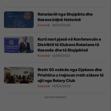
Rotarianët nga Shqipëria dhe
Kosova bëjnë historinë
Kosovë
18/04/2023
Kurti mori pjesë në Konferencën e
Distriktit të Klubeve Rotariane të
Kosovës dhe të Shqipërisë
Kosovë
12/06/2022
Rreth 50 nxënës nga Gjakova dhe
Prishtina u trajnuan rreth sidave të
ujit nga Rotary Club
Kosovë
14/04/2022