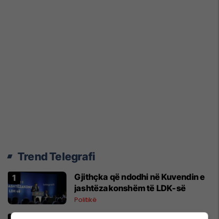
Trend Telegrafi
Gjithçka që ndodhi në Kuvendin e
jashtëzakonshëm të LDK-së
Politikë