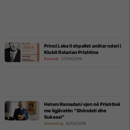
Princi Leka II shpallet anëtar nderi i
Klubit Rotarian Prishtina
Kosovë
27/05/2019
Hetem Ramadani vjen në Prishtinë
me ligjëratën "Shëndeti dhe
Suksesi"
Marketing
16/04/2018