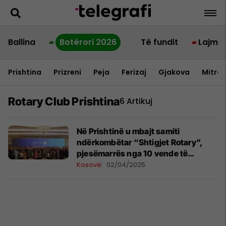
Ballina
Botërori 2026
Të fundit
Lajme
Prishtina
Prizreni
Peja
Ferizaj
Gjakova
Mitrov
Rotary Club Prishtina
6 Artikuj
Në Prishtinë u mbajt samiti
ndërkombëtar “Shtigjet Rotary”,
pjesëmarrës nga 10 vende të
Evropës e SHBA-së
Kosovë
02/04/2025