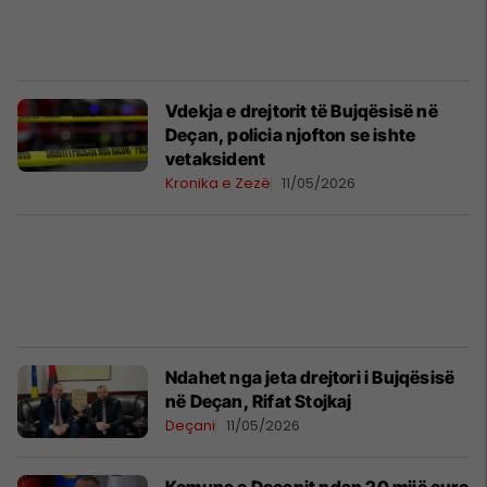
Vdekja e drejtorit të Bujqësisë në
Deçan, policia njofton se ishte
vetaksident
Kronika e Zezë
11/05/2026
Ndahet nga jeta drejtori i Bujqësisë
në Deçan, Rifat Stojkaj
Deçani
11/05/2026