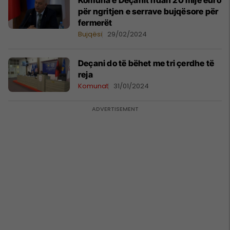
​Komuna e Deçanit ndan 20 mijë euro
për ngritjen e serrave bujqësore për
fermerët
Bujqësi
29/02/2024
​Deçani do të bëhet me tri çerdhe të
reja
Komunat
31/01/2024