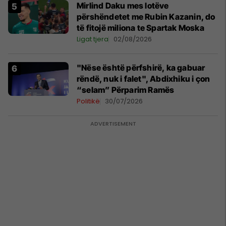
Mirlind Daku mes lotëve
përshëndetet me Rubin Kazanin, do
të fitojë miliona te Spartak Moska
Ligat tjera
02/08/2026
"Nëse është përfshirë, ka gabuar
rëndë, nuk i falet", Abdixhiku i çon
“selam” Përparim Ramës
Politikë
30/07/2026