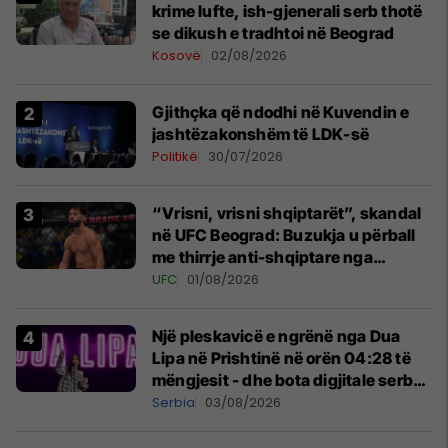
krime lufte, ish-gjenerali serb thotë
se dikush e tradhtoi në Beograd
Kosovë
02/08/2026
Gjithçka që ndodhi në Kuvendin e
jashtëzakonshëm të LDK-së
Politikë
30/07/2026
“Vrisni, vrisni shqiptarët”, skandal
në UFC Beograd: Buzukja u përball
me thirrje anti-shqiptare nga
tribunat
UFC
01/08/2026
Një pleskavicë e ngrënë nga Dua
Lipa në Prishtinë në orën 04:28 të
mëngjesit - dhe bota digjitale serbe
shpall gjendjen e luftës
Serbia
03/08/2026