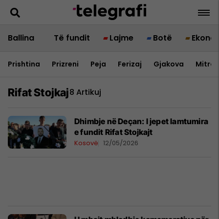
Ballina
Të fundit
Lajme
Botë
Ekono
Prishtina
Prizreni
Peja
Ferizaj
Gjakova
Mitrov
Rifat Stojkaj
8 Artikuj
Dhimbje në Deçan: I jepet lamtumira
e fundit Rifat Stojkajt
Kosovë
12/05/2026