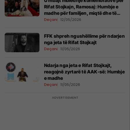
U mbajt mbledhje komemorative për
Rifat Stojkajn, Ramosaj: Humbje e
madhe për familjen, miqtë dhe të
gjithë ata që patën fatin ta njohin
Deçani
12/05/2026
FFK shpreh ngushëllime për ndarjen
nga jeta të Rifat Stojkajt
Deçani
11/05/2026
Ndarja nga jeta e Rifat Stojkajt,
reagojnë zyrtarë të AAK-së: Humbje
e madhe
Deçani
11/05/2026