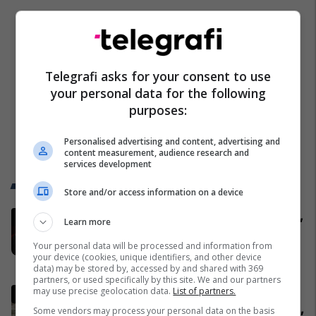
Telegrafi asks for your consent to use
your personal data for the following
purposes:
Personalised advertising and content, advertising and
content measurement, audience research and
services development
Trend Telegrafi
Store and/or access information on a device
Përfundon takimin me Abdixhikun,
Learn more
Kurti: S'ka marrëveshje me LDK-
Your personal data will be processed and information from
në
your device (cookies, unique identifiers, and other device
Politikë
data) may be stored by, accessed by and shared with 369
partners, or used specifically by this site. We and our partners
may use precise geolocation data.
List of partners.
Pacolli: Nëse Shqipëria zgjidh
kontratën për Aeroportin e Vlorës,
Some vendors may process your personal data on the basis