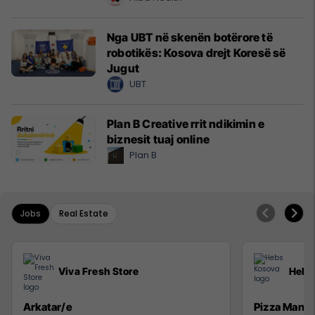
Nga UBT në skenën botërore të
robotikës: Kosova drejt Koresë së
Jugut
UBT
Plan B Creative rrit ndikimin e
biznesit tuaj online
Plan B
Jobs
Real Estate
Viva Fresh Store
Hebs
Arkatar/e
Pizza Man