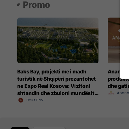
Promo
Baks Bay, projekti me i madh
Ananas I
turistik në Shqipëri prezantohet
produkte
ne Expo Real Kosova: Vizitoni
dhe gat
shtandin dhe zbuloni mundësitë
Anana
e investimit
Baks Bay