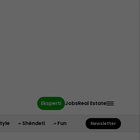
Eksperti
Jobs
Real Estate
style
Shëndeti
Fun
Newsletter