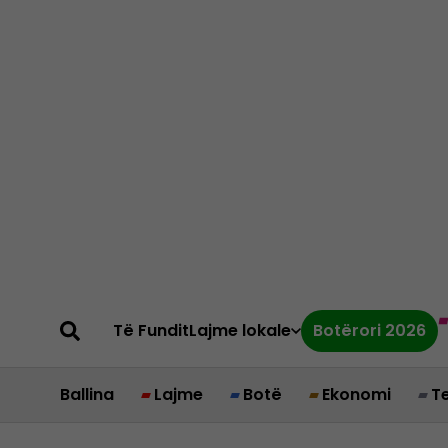
Të Fundit
Lajme lokale
Botërori 2026
Ballina
Lajme
Botë
Ekonomi
T