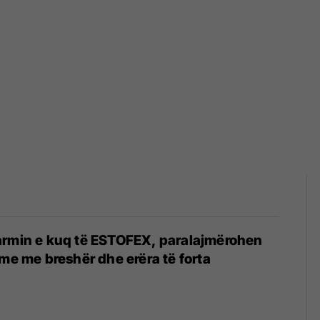
armin e kuq të ESTOFEX, paralajmërohen
hme me breshër dhe erëra të forta