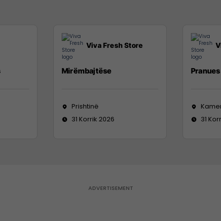
Viva Fresh Store
V
s
Mirëmbajtëse
Pranues 
Prishtinë
Kame
31 Korrik 2026
31 Kor