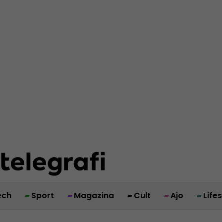
ech
Sport
Magazina
Cult
Ajo
Life