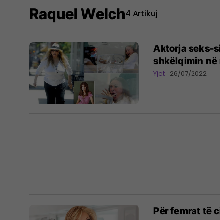
Raquel Welch
4 Artikuj
Aktorja seks-s
shkëlqimin në
Yjet
26/07/2022
Për femrat të c