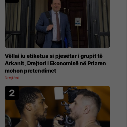
Vëllai iu etiketua si pjesëtar i grupit të
Arkanit, Drejtori i Ekonomisë në Prizren
mohon pretendimet
Drejtësi