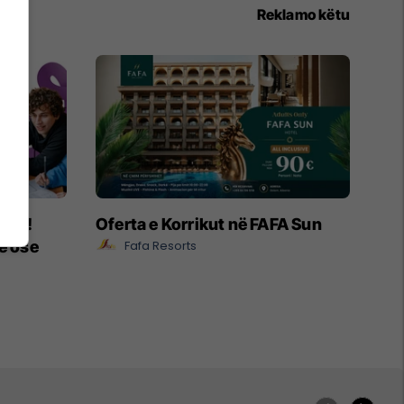
Reklamo këtu
ëpia!
Oferta e Korrikut në FAFA Sun
e ose
Fafa Resorts