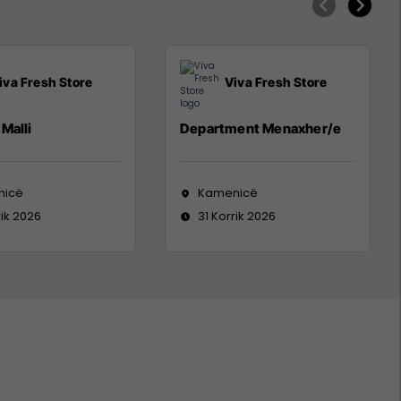
iva Fresh Store
Viva Fresh Store
Malli
Department Menaxher/e
nicë
Kamenicë
rik 2026
31 Korrik 2026