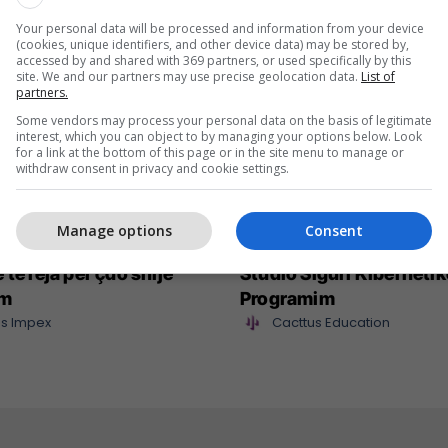
Your personal data will be processed and information from your device
(cookies, unique identifiers, and other device data) may be stored by,
accessed by and shared with 369 partners, or used specifically by this
site. We and our partners may use precise geolocation data.
List of
partners.
Some vendors may process your personal data on the basis of legitimate
interest, which you can object to by managing your options below. Look
for a link at the bottom of this page or in the site menu to manage or
withdraw consent in privacy and cookie settings.
Manage options
Consent
mpex sjell në treg
Maturant, puno nga sht
 të reja për çdo shije
Studio Siguri Kibernetik
im
Programim
s Impex
Cacttus Education