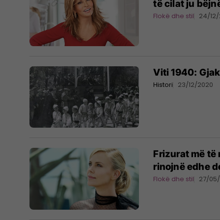
të cilat ju bëjn
Flokë dhe stil
24/12/
Viti 1940: Gjak
Histori
23/12/2020
Frizurat më të 
rinojnë edhe de
Flokë dhe stil
27/05/