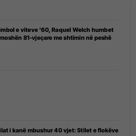
imbol e viteve '60, Raquel Welch humbet
 moshën 81-vjeçare me shtimin në peshë
ilat i kanë mbushur 40 vjet: Stilet e flokëve