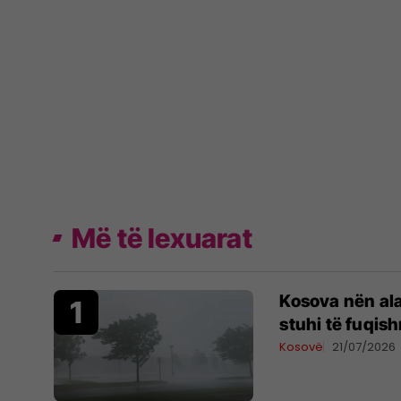
Më të lexuarat
Kosova nën al
stuhi të fuqis
Kosovë
21/07/2026