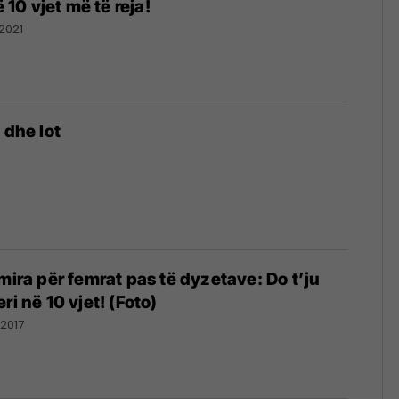
ë 10 vjet më të reja!
2021
 dhe lot
mira për femrat pas të dyzetave: Do t’ju
ri në 10 vjet! (Foto)
2017