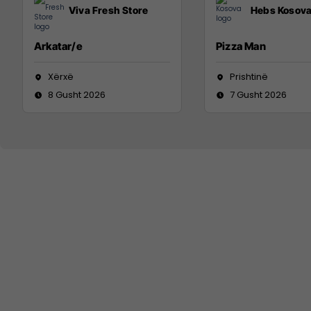
Viva Fresh Store
Hebs Kosov
Arkatar/e
Pizza Man
Xërxë
Prishtinë
8 Gusht 2026
7 Gusht 2026