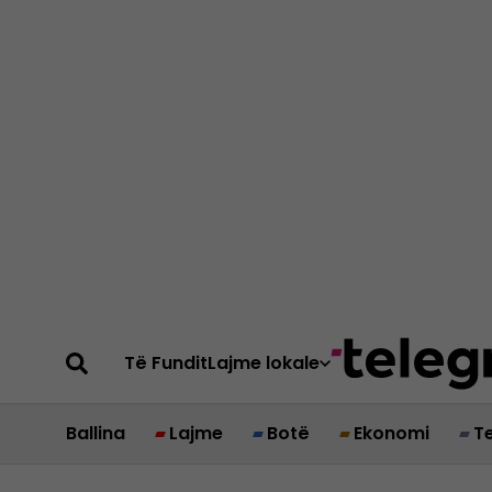
Të Fundit
Lajme lokale
Ballina
Lajme
Botë
Ekonomi
T