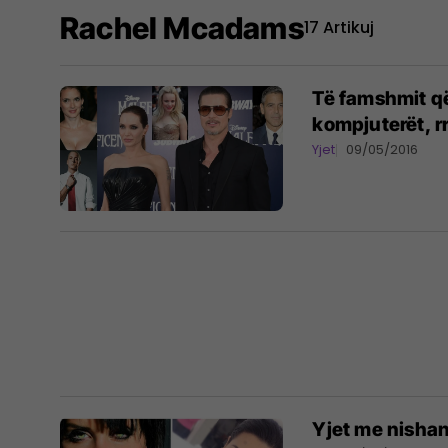
Rachel Mcadams
17 Artikuj
Të famshmit që
kompjuterët, rr
Yjet
09/05/2016
Yjet me nishan