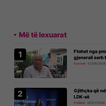
Më të lexuarat
Ftohet nga pro
gjenerali serb
Kosovë
02/08/2026
Gjithçka që n
LDK-së
Politikë
30/07/2026