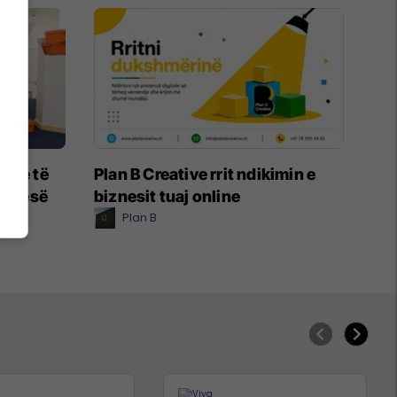
rore të
Plan B Creative rrit ndikimin e
 Koresë
biznesit tuaj online
Plan B