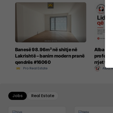
Banesë 98.96m² në shitje në
Alba He
Lakrishtë – banim modern pranë
profesio
qendrës #16060
rrjet të
Pro Real Estate
Alba H
Jobs
Real Estate