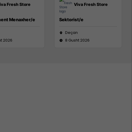
iva Fresh Store
Viva Fresh Store
ent Menaxher/e
Sektorist/e
j
Deçan
ht 2026
8 Gusht 2026