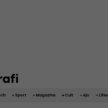
ech
Sport
Magazina
Cult
Ajo
Life