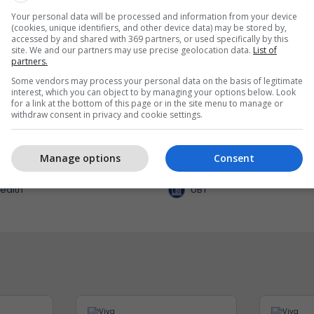
Your personal data will be processed and information from your device
(cookies, unique identifiers, and other device data) may be stored by,
accessed by and shared with 369 partners, or used specifically by this
site. We and our partners may use precise geolocation data.
List of
partners.
Some vendors may process your personal data on the basis of legitimate
interest, which you can object to by managing your options below. Look
for a link at the bottom of this page or in the site menu to manage or
withdraw consent in privacy and cookie settings.
alth bashkon
Nga UBT në skenën botë
nistët e kujdesit në një
robotikës: Kosova drejt
Manage options
Consent
 përbashkët në Zvicër
së Jugut
ealth
UBT