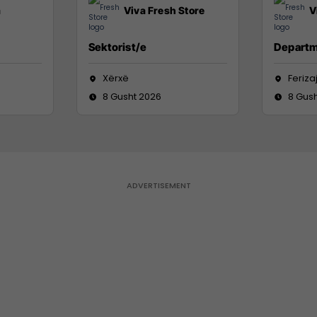
a
Viva Fresh Store
V
Sektorist/e
Departm
Xërxë
Feriza
8 Gusht 2026
8 Gus