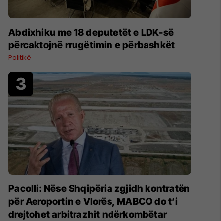
Abdixhiku me 18 deputetët e LDK-së
përcaktojnë rrugëtimin e përbashkët
Politikë
Pacolli: Nëse Shqipëria zgjidh kontratën
për Aeroportin e Vlorës, MABCO do t’i
drejtohet arbitrazhit ndërkombëtar