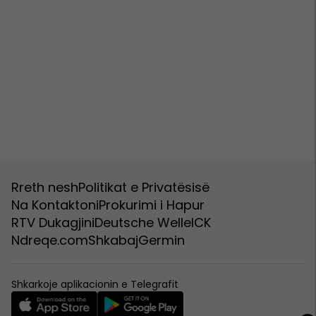
Rreth nesh
Politikat e Privatësisë
Na Kontaktoni
Prokurimi i Hapur
RTV Dukagjini
Deutsche Welle
ICK
Ndreqe.com
Shkabaj
Germin
Shkarkoje aplikacionin e Telegrafit