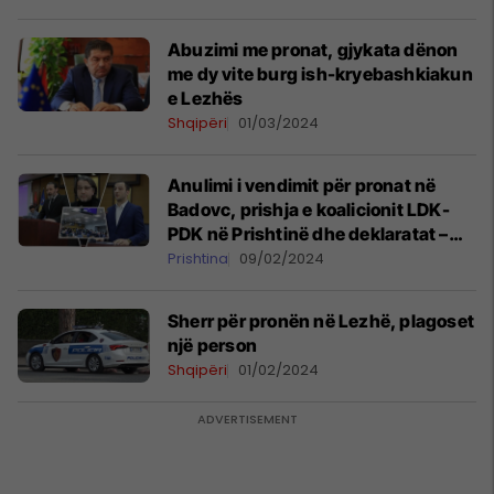
Abuzimi me pronat, gjykata dënon
me dy vite burg ish-kryebashkiakun
e Lezhës
Shqipëri
01/03/2024
Anulimi i vendimit për pronat në
Badovc, prishja e koalicionit LDK-
PDK në Prishtinë dhe deklaratat –
gjithçka nga seanca e kuvendit
Prishtina
09/02/2024
komunal
Sherr për pronën në Lezhë, plagoset
një person
Shqipëri
01/02/2024