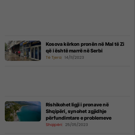
Kosova kërkon pronën në Mal të Zi
që i është marrë në Serbi
Të Tjera
14/11/2023
Rishikohet ligji i pronave në
Shqipëri, synohet zgjidhje
përfundimtare e problemeve
Shqipëri
25/05/2023