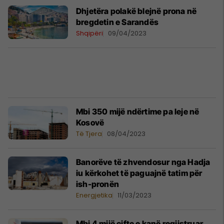
Dhjetëra polakë blejnë prona në
bregdetin e Sarandës
Shqipëri
09/04/2023
Mbi 350 mijë ndërtime pa leje në
Kosovë
Të Tjera
08/04/2023
Banorëve të zhvendosur nga Hadja
iu kërkohet të paguajnë tatim për
ish-pronën
Energjetika
11/03/2023
Mbi 4 mijë çifte e kanë regjistruar