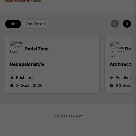
Jobs
Real Estate
Padel Zone
Flex 
Recepsionist/e
Architect
Prishtine
Prishtinë
31 Gusht 2026
6 Shtator 