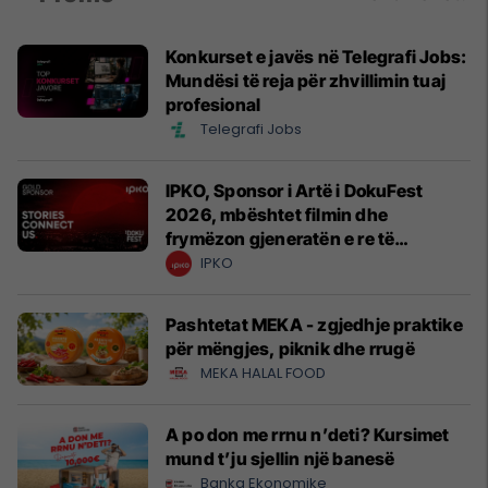
Konkurset e javës në Telegrafi Jobs:
Mundësi të reja për zhvillimin tuaj
profesional
Telegrafi Jobs
IPKO, Sponsor i Artë i DokuFest
2026, mbështet filmin dhe
frymëzon gjeneratën e re të
krijuesve
IPKO
Pashtetat MEKA - zgjedhje praktike
për mëngjes, piknik dhe rrugë
MEKA HALAL FOOD
A po don me rrnu n’deti? Kursimet
mund t’ju sjellin një banesë
Banka Ekonomike