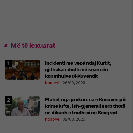
Më të lexuarat
Incidenti me vezë ndaj Kurtit,
gjithçka ndodhi në seancën
konstituive të Kuvendit
Kosovë
06/08/2026
Ftohet nga prokuroria e Kosovës për
krime lufte, ish-gjenerali serb thotë
se dikush e tradhtoi në Beograd
Kosovë
02/08/2026