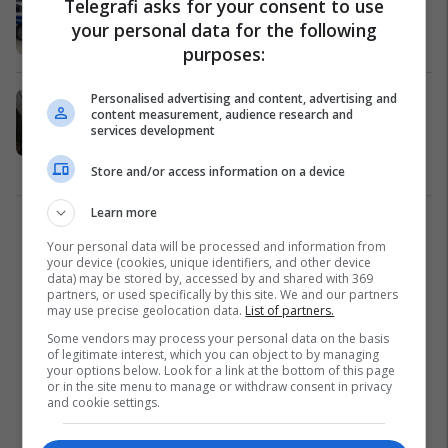
Telegrafi asks for your consent to use
arrestohet ish-kreu i Qarkut Vlorë
your personal data for the following
Shqipëri
20/10/2022
purposes:
Personalised advertising and content, advertising and
Peci tregon si u tjetërsuan pronat e
content measurement, audience research and
Ministrisë së Bujqësisë, fton
services development
prokurorinë të veprojë
Bujqësi
11/10/2022
Store and/or access information on a device
Learn more
2
Your personal data will be processed and information from
your device (cookies, unique identifiers, and other device
data) may be stored by, accessed by and shared with 369
partners, or used specifically by this site. We and our partners
may use precise geolocation data.
List of partners.
Some vendors may process your personal data on the basis
of legitimate interest, which you can object to by managing
your options below. Look for a link at the bottom of this page
or in the site menu to manage or withdraw consent in privacy
and cookie settings.