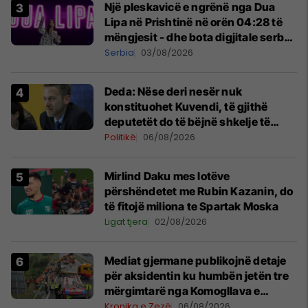
Një pleskavicë e ngrënë nga Dua
Lipa në Prishtinë në orën 04:28 të
mëngjesit - dhe bota digjitale serbe
shpall gjendjen e luftës
Serbia
03/08/2026
Deda: Nëse deri nesër nuk
konstituohet Kuvendi, të gjithë
deputetët do të bëjnë shkelje të
rëndë kushtetuese
Politikë
06/08/2026
Mirlind Daku mes lotëve
përshëndetet me Rubin Kazanin, do
të fitojë miliona te Spartak Moska
Ligat tjera
02/08/2026
Mediat gjermane publikojnë detaje
për aksidentin ku humbën jetën tre
mërgimtarë nga Komogllava e
Ferizajt
Kronika e Zezë
06/08/2026