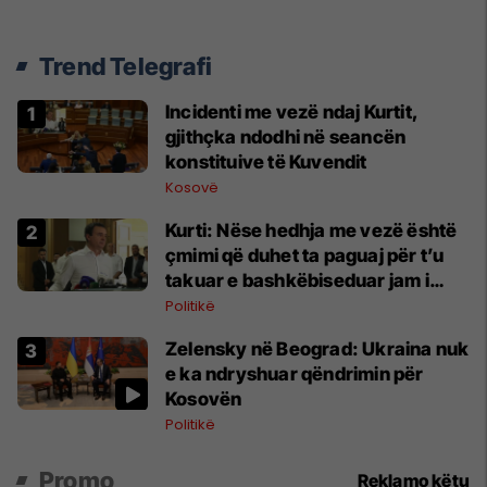
Trend Telegrafi
Incidenti me vezë ndaj Kurtit,
gjithçka ndodhi në seancën
konstituive të Kuvendit
Kosovë
Kurti: Nëse hedhja me vezë është
çmimi që duhet ta paguaj për t’u
takuar e bashkëbiseduar jam i
lumtur ta bëj këtë
Politikë
Zelensky në Beograd: Ukraina nuk
e ka ndryshuar qëndrimin për
Kosovën
Politikë
Promo
Reklamo këtu