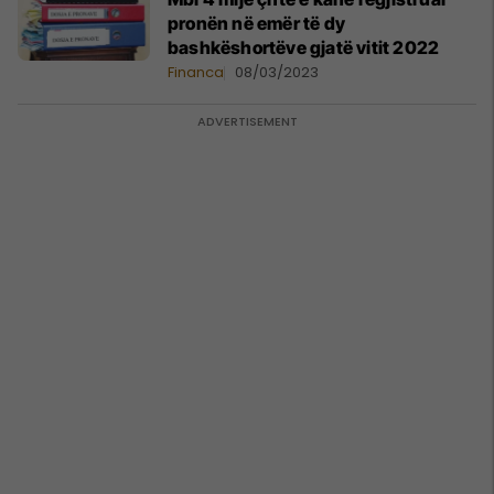
pronën në emër të dy
bashkëshortëve gjatë vitit 2022
Financa
08/03/2023