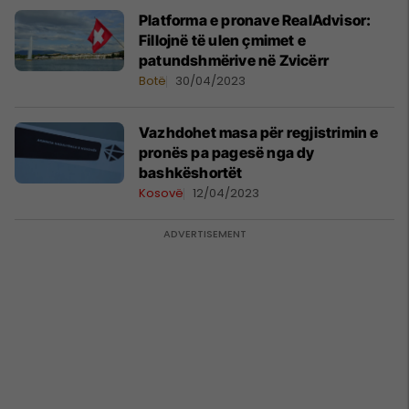
Platforma e pronave RealAdvisor:
Fillojnë të ulen çmimet e
patundshmërive në Zvicërr
Botë
30/04/2023
Vazhdohet masa për regjistrimin e
pronës pa pagesë nga dy
bashkëshortët
Kosovë
12/04/2023