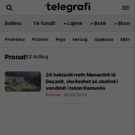
Ballina
Të fundit
Lajme
Botë
Ekono
Prishtina
Prizreni
Peja
Ferizaj
Gjakova
Mitrov
Pronat
53 Artikuj
24 hektarët rreth Manastirit të
Deçanit, vlerësohet se zbatimi i
vendimit i takon Komunës
Kosovë
09/03/2024