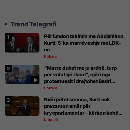
Trend Telegrafi
Përfundon takimin me Abdixhikun,
Kurti: S'ka marrëveshje me LDK-
në
Politikë
“Marre duhet me ju ardhë, turp
për votat që i keni”, njëri nga
protestuesit i drejtohet Bedri
Hamzës
Politikë
Ndërpritet seanca, Kurti nuk
prezanton emër për
kryeparlamentar - kërkon kohë
shtesë për marrëveshje politike
Kosovë