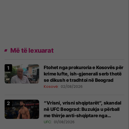
Më të lexuarat
Ftohet nga prokuroria e Kosovës për
krime lufte, ish-gjenerali serb thotë
se dikush e tradhtoi në Beograd
Kosovë
02/08/2026
“Vrisni, vrisni shqiptarët”, skandal
në UFC Beograd: Buzukja u përball
me thirrje anti-shqiptare nga
tribunat
UFC
01/08/2026