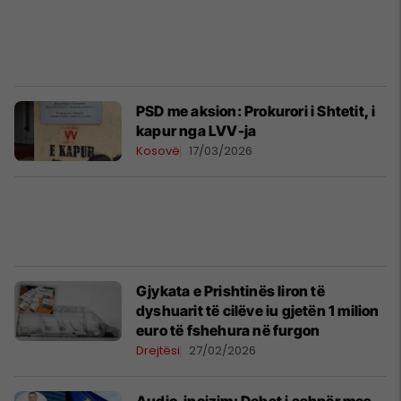
​PSD me aksion: Prokurori i Shtetit, i
kapur nga LVV-ja
Kosovë
17/03/2026
Gjykata e Prishtinës liron të
dyshuarit të cilëve iu gjetën 1 milion
euro të fshehura në furgon
Drejtësi
27/02/2026