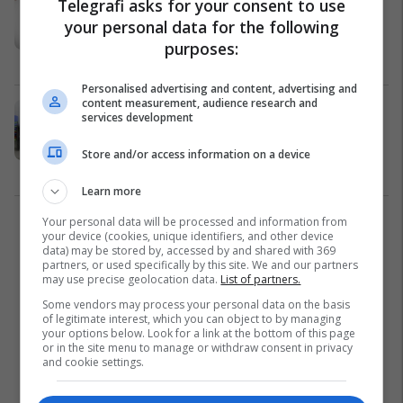
Telegrafi asks for your consent to use
domosdoshme të jemi më proaktivë
your personal data for the following
në hetimin e korrupsionit
purposes:
Drejtësi
01/11/2025
Personalised advertising and content, advertising and
content measurement, audience research and
Cenimi i votës, dy raste në
services development
procedurë të rregull - s'ka të
arrestuar
Store and/or access information on a device
Kosovë
12/10/2025
Learn more
Your personal data will be processed and information from
1
your device (cookies, unique identifiers, and other device
data) may be stored by, accessed by and shared with 369
partners, or used specifically by this site. We and our partners
may use precise geolocation data.
List of partners.
Some vendors may process your personal data on the basis
of legitimate interest, which you can object to by managing
your options below. Look for a link at the bottom of this page
or in the site menu to manage or withdraw consent in privacy
and cookie settings.