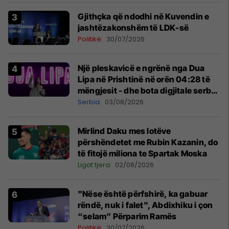
Gjithçka që ndodhi në Kuvendin e
jashtëzakonshëm të LDK-së
Politikë
30/07/2026
Një pleskavicë e ngrënë nga Dua
Lipa në Prishtinë në orën 04:28 të
mëngjesit - dhe bota digjitale serbe
shpall gjendjen e luftës
Serbia
03/08/2026
Mirlind Daku mes lotëve
përshëndetet me Rubin Kazanin, do
të fitojë miliona te Spartak Moska
Ligat tjera
02/08/2026
"Nëse është përfshirë, ka gabuar
rëndë, nuk i falet", Abdixhiku i çon
“selam” Përparim Ramës
Politikë
30/07/2026