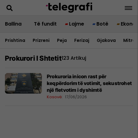
Ballina
Të fundit
Lajme
Botë
Ekono
Prishtina
Prizreni
Peja
Ferizaj
Gjakova
Mitrov
Prokurori I Shtetit
123 Artikuj
Prokuroria inicon rast për
keqpërdorim të votimit, sekustrohet
një fletvotim i dyshimtë
Kosovë
17/06/2026