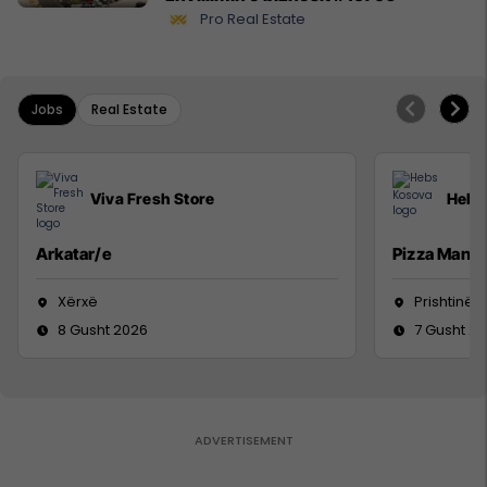
Pro Real Estate
Jobs
Real Estate
Viva Fresh Store
Hebs
Arkatar/e
Pizza Man
Xërxë
Prishtinë
8 Gusht 2026
7 Gusht 2