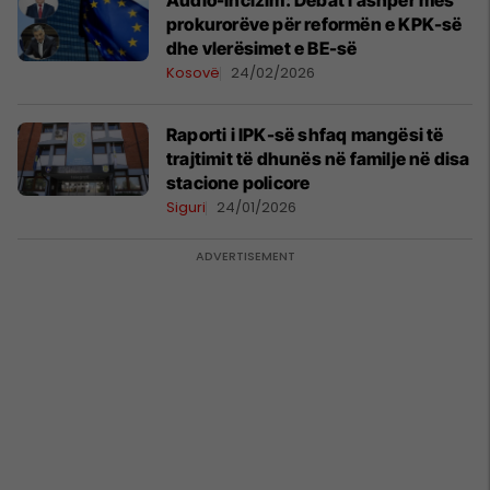
Audio-incizim: Debat i ashpër mes
prokurorëve për reformën e KPK-së
dhe vlerësimet e BE-së
Kosovë
24/02/2026
Raporti i IPK-së shfaq mangësi të
trajtimit të dhunës në familje në disa
stacione policore
Siguri
24/01/2026