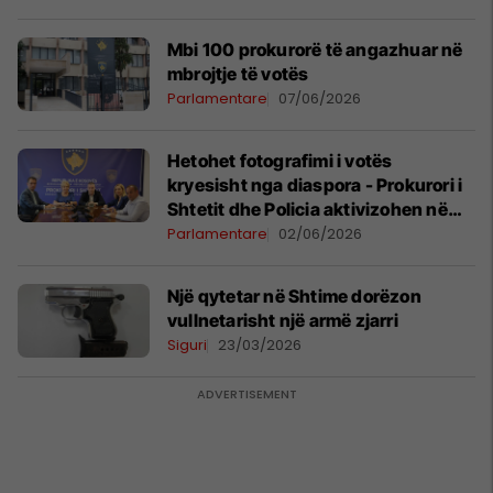
Mbi 100 prokurorë të angazhuar në
mbrojtje të votës
Parlamentare
07/06/2026
Hetohet fotografimi i votës
kryesisht nga diaspora - Prokurori i
Shtetit dhe Policia aktivizohen në
parandalimin e keqpërdorimeve të
Parlamentare
02/06/2026
votave
Një qytetar në Shtime dorëzon
vullnetarisht një armë zjarri
Siguri
23/03/2026