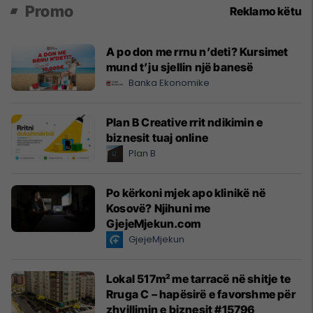
Promo
Reklamo këtu
A po don me rrnu n’deti? Kursimet
mund t’ju sjellin një banesë
Banka Ekonomike
Plan B Creative rrit ndikimin e
biznesit tuaj online
Plan B
Po kërkoni mjek apo klinikë në
Kosovë? Njihuni me
GjejeMjekun.com
GjejeMjekun
Lokal 517m² me tarracë në shitje te
Rruga C – hapësirë e favorshme për
zhvillimin e biznesit #15796