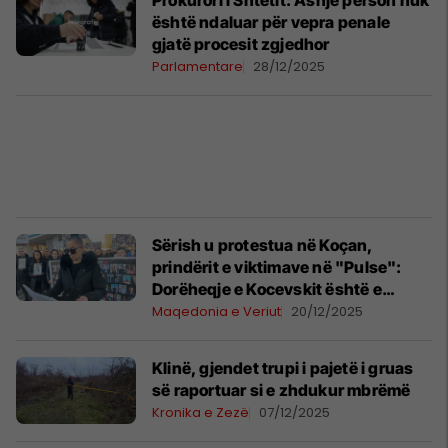
Prokurori i Shtetit: Asnjë person nuk
është ndaluar për vepra penale
gjatë procesit zgjedhor
Parlamentare
28/12/2025
Sërish u protestua në Koçan,
prindërit e viktimave në "Pulse":
Dorëheqje e Kocevskit është e
vonuar, ai mbrojti njerëzit e
Maqedonia e Veriut
20/12/2025
pushtetit
Klinë, gjendet trupi i pajetë i gruas
së raportuar si e zhdukur mbrëmë
Kronika e Zezë
07/12/2025