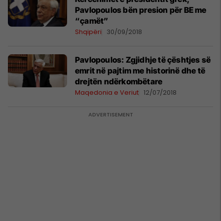
Pavlopoulos bën presion për BE me
“çamët”
Shqipëri
30/09/2018
Pavlopoulos: Zgjidhje të çështjes së
emrit në pajtim me historinë dhe të
drejtën ndërkombëtare
Maqedonia e Veriut
12/07/2018