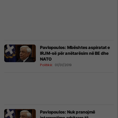
Pavlopoulos: Mbështes aspiratat e
IRJM-së për anëtarësim në BE dhe
NATO
Politikë
01/01/2019
Pavlopoulos: Nuk pranojmë
interpretime arbitrare të