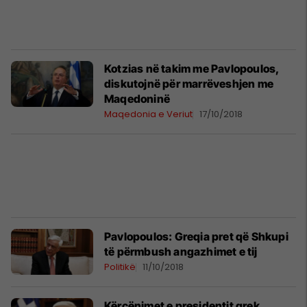
Kotzias në takim me Pavlopoulos,
diskutojnë për marrëveshjen me
Maqedoninë
Maqedonia e Veriut
17/10/2018
Pavlopoulos: Greqia pret që Shkupi
të përmbush angazhimet e tij
Politikë
11/10/2018
Kërcënimet e presidentit grek,