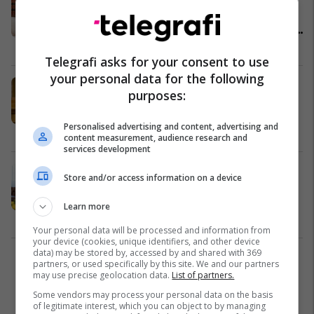
emrit dhe ndryshimet kushtetuese
parakushte për anëtarësim të IRJM-
së në BE dhe NATO
Maqedonia e Veriut
18/06/2018
Telegrafi asks for your consent to use
your personal data for the following
Mitsotakis kërkon debat në
purposes:
Kuvendin grek për marrëveshjen
Zaev-Tsipras
Personalised advertising and content, advertising and
Politikë
13/06/2018
content measurement, audience research and
services development
Tsipras-Pavlopoulos: Ndryshime
Store and/or access information on a device
kushtetuese dhe eliminim të
irredentizmit për të arritur
Learn more
marrëveshje
Politikë
19/05/2018
Your personal data will be processed and information from
your device (cookies, unique identifiers, and other device
data) may be stored by, accessed by and shared with 369
1
partners, or used specifically by this site. We and our partners
may use precise geolocation data.
List of partners.
Some vendors may process your personal data on the basis
of legitimate interest, which you can object to by managing