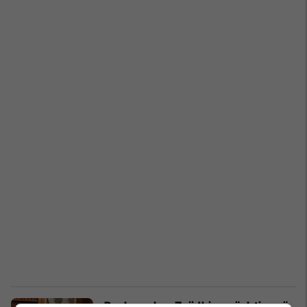
Pavlopoulos: Zgjidhja e çështjes së