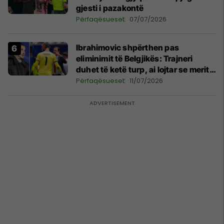
gjesti i pazakontë
Përfaqësueset
07/07/2026
Ibrahimovic shpërthen pas
eliminimit të Belgjikës: Trajneri
duhet të ketë turp, ai lojtar se meritoi
të luante
Përfaqësueset
11/07/2026