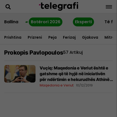
Ballina
Botërori 2026
Eksperti
Të fu
Prishtina
Prizreni
Peja
Ferizaj
Gjakova
Mitrov
Prokopis Pavlopoulos
57 Artikuj
Vuçiq: Maqedonia e Veriut është e
gatshme që të hyjë në iniciativën
për ndërtimin e hekurudhës Athinë-
Shkup-Beograd
Maqedonia e Veriut
10/12/2019