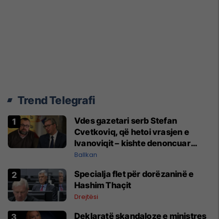
Trend Telegrafi
Vdes gazetari serb Stefan
Cvetkoviq, që hetoi vrasjen e
Ivanoviqit – kishte denoncuar
kërcënime ndaj vëllezërve Vuçiq
Ballkan
Specialja flet për dorëzaninë e
Hashim Thaçit
Drejtësi
Deklaratë skandaloze e ministres