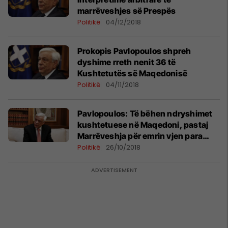
marrëveshjes së Prespës
Politikë
04/12/2018
Prokopis Pavlopoulos shpreh
dyshime rreth nenit 36 të
Kushtetutës së Maqedonisë
Politikë
04/11/2018
Pavlopoulos: Të bëhen ndryshimet
kushtetuese në Maqedoni, pastaj
Marrëveshja për emrin vjen para
Kuvendit të Greqisë
Politikë
26/10/2018