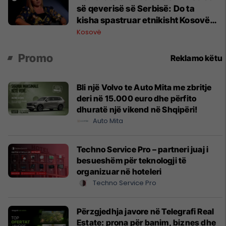
së qeverisë së Serbisë: Do ta
kisha spastruar etnikisht Kosovën
në vitin 1998
Kosovë
Promo
Reklamo këtu
Bli një Volvo te Auto Mita me zbritje
deri në 15.000 euro dhe përfito
dhuratë një vikend në Shqipëri!
Auto Mita
Techno Service Pro – partneri juaj i
besueshëm për teknologji të
organizuar në hoteleri
Techno Service Pro
Përzgjedhja javore në Telegrafi Real
Estate: prona për banim, biznes dhe