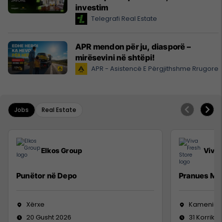
investim
Telegrafi Real Estate
APR mendon për ju, diasporë –
mirësevini në shtëpi!
APR - Asistencë E Përgjithshme Rrugore
Jobs
Real Estate
Elkos Group
Viva 
Punëtor në Depo
Pranues Mal
Xërxe
Kamenicë
20 Gusht 2026
31 Korrik 