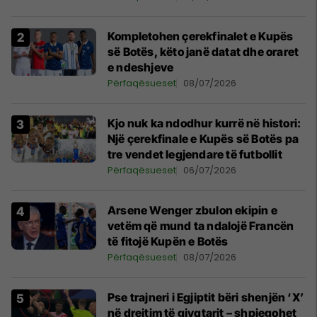
Kompletohen çerekfinalet e Kupës
së Botës, këto janë datat dhe oraret
e ndeshjeve
Përfaqësueset
08/07/2026
Kjo nuk ka ndodhur kurrë në histori:
Një çerekfinale e Kupës së Botës pa
tre vendet legjendare të futbollit
Përfaqësueset
06/07/2026
Arsene Wenger zbulon ekipin e
vetëm që mund ta ndalojë Francën
të fitojë Kupën e Botës
Përfaqësueset
08/07/2026
Pse trajneri i Egjiptit bëri shenjën ‘X’
në drejtim të gjyqtarit – shpjegohet