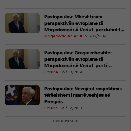
Pavlopoulos: Mbështesim
perspektivën evropiane të
Maqedonisë së Veriut, por duhet të
përmbushen parakushtet
Maqedonia e Veriut
25/03/2019
Pavlopoulos: Greqia mbështet
perspektivën evropiane të
Maqedonisë së Veriut, por të
plotësohen parakushtet
Politikë
22/03/2019
Pavlopoulos: Nevojitet respektimi i
tërësishëm i marrëveshjes së
Prespës
Politikë
05/02/2019