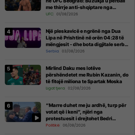
në UFC Beograd: Buzukja u përball
me thirrje anti-shqiptare nga
tribunat
UFC
01/08/2026
Një pleskavicë e ngrënë nga Dua
Lipa në Prishtinë në orën 04:28 të
mëngjesit - dhe bota digjitale serbe
shpall gjendjen e luftës
Serbia
03/08/2026
Mirlind Daku mes lotëve
përshëndetet me Rubin Kazanin, do
të fitojë miliona te Spartak Moska
Ligat tjera
02/08/2026
“Marre duhet me ju ardhë, turp për
votat që i keni”, njëri nga
protestuesit i drejtohet Bedri
Hamzës
Politikë
06/08/2026