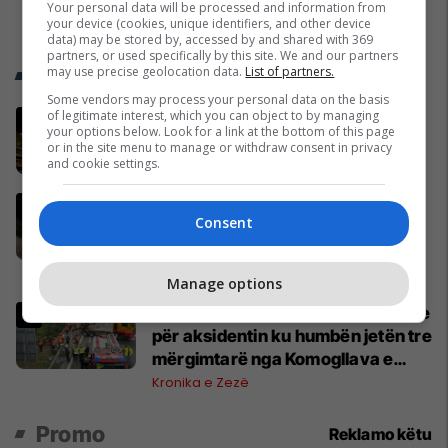
Your personal data will be processed and information from
your device (cookies, unique identifiers, and other device
data) may be stored by, accessed by and shared with 369
partners, or used specifically by this site. We and our partners
Trend Telegrafi
may use precise geolocation data.
List of partners.
Some vendors may process your personal data on the basis
of legitimate interest, which you can object to by managing
Seanca konstituive vazhdon sot
your options below. Look for a link at the bottom of this page
në ora 11:00
or in the site menu to manage or withdraw consent in privacy
and cookie settings.
Kosovë
Deda: Nëse deri nesër nuk
Consent
konstituohet Kuvendi, të gjithë
deputetët do të bëjnë shkelje të
rëndë kushtetuese
Politikë
Manage options
Mediat gjermane publikojnë detaje
për aksidentin ku humbën jetën tre
mërgimtarë nga Komogllava e
Ferizajt
Kronika e Zezë
Promo
Reklamo këtu