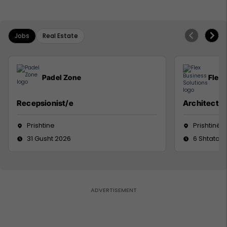
Jobs
Real Estate
Padel Zone
Flex 
Recepsionist/e
Architect
Prishtine
Prishtinë
31 Gusht 2026
6 Shtator 