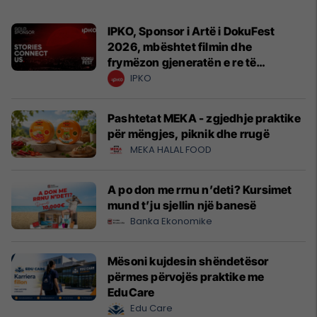
IPKO, Sponsor i Artë i DokuFest
2026, mbështet filmin dhe
frymëzon gjeneratën e re të
krijuesve
IPKO
Pashtetat MEKA - zgjedhje praktike
për mëngjes, piknik dhe rrugë
MEKA HALAL FOOD
A po don me rrnu n’deti? Kursimet
mund t’ju sjellin një banesë
Banka Ekonomike
Mësoni kujdesin shëndetësor
përmes përvojës praktike me
EduCare
Edu Care