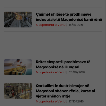
Çmimet shitëse të prodhimeve
industriale të Maqedonisë kanë rënë
Maqedonia e Veriut
15/11/2016
Rritet eksporti i prodhimeve të
Maqedonisë në Hungari
Maqedonia e Veriut
20/10/2016
Qarkullimi industrial mujor në
Maqedoni shënon rënie, kurse ai
vjetor shënon rritje
Maqedonia e Veriut
17/10/2016