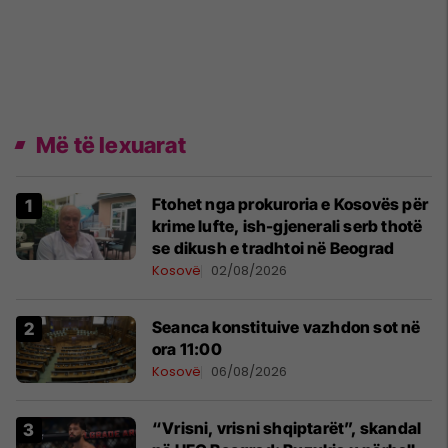
Më të lexuarat
Ftohet nga prokuroria e Kosovës për
krime lufte, ish-gjenerali serb thotë
se dikush e tradhtoi në Beograd
Kosovë
02/08/2026
Seanca konstituive vazhdon sot në
ora 11:00
Kosovë
06/08/2026
“Vrisni, vrisni shqiptarët”, skandal