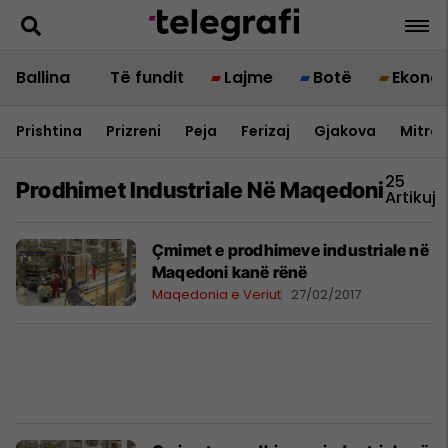
Ballina
Të fundit
Lajme
Botë
Ekono
Prishtina
Prizreni
Peja
Ferizaj
Gjakova
Mitrov
25
Prodhimet Industriale Në Maqedoni
Artikuj
Çmimet e prodhimeve industriale në
Maqedoni kanë rënë
Maqedonia e Veriut
27/02/2017