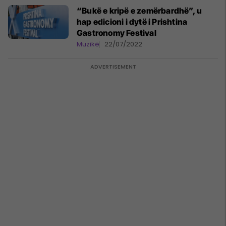
“Bukë e kripë e zemërbardhë”, u
hap edicioni i dytë i Prishtina
Gastronomy Festival
Muzikë
22/07/2022