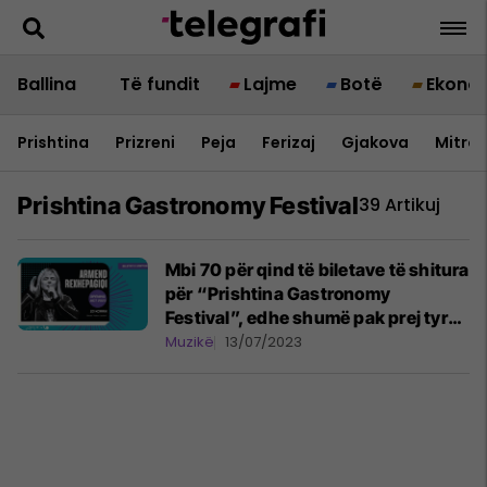
Ballina
Të fundit
Lajme
Botë
Ekono
Prishtina
Prizreni
Peja
Ferizaj
Gjakova
Mitrov
Prishtina Gastronomy Festival
39 Artikuj
Mbi 70 për qind të biletave të shitura
për “Prishtina Gastronomy
Festival”, edhe shumë pak prej tyre
ende në dispozicion
Muzikë
13/07/2023