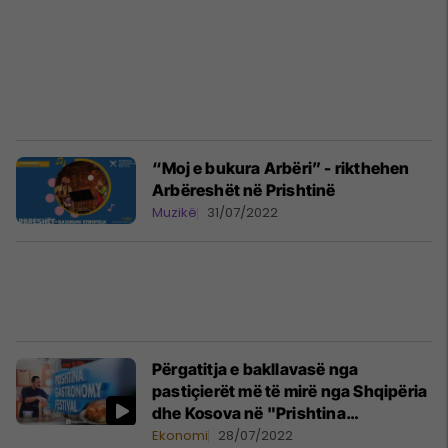
“Moj e bukura Arbëri” - rikthehen
Arbëreshët në Prishtinë
Muzikë
31/07/2022
Përgatitja e bakllavasë nga
pastiçierët më të mirë nga Shqipëria
dhe Kosova në "Prishtina
Gastronomy Festival"
Ekonomi
28/07/2022