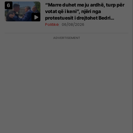
“Marre duhet me ju ardhë, turp për
votat që i keni”, njëri nga
protestuesit i drejtohet Bedri
Hamzës
Politikë
06/08/2026