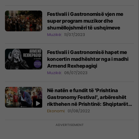
Festivali i Gastronomisë vjen me
super program muzikor dhe
shumëllojshmëri të ushqimeve
Muzikë
11/07/2023
Festivali i Gastronomisë hapet me
koncertin madhështor nga i madhi
Armend Rexhepagiqi
Muzikë
06/07/2023
Në natën e fundit të 'Prishtina
Gastronomy Festival', arbëreshët
rikthehen në Prishtinë: Shqiptarët
janë në zemrat tona
Ekonomi
01/08/2022