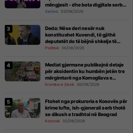
mëngjesit - dhe bota digjitale serbe
shpall gjendjen e luftës
Serbia
03/08/2026
Deda: Nëse deri nesër nuk
konstituohet Kuvendi, të gjithë
deputetët do të bëjnë shkelje të
rëndë kushtetuese
Politikë
06/08/2026
Mediat gjermane publikojnë detaje
për aksidentin ku humbën jetën tre
mërgimtarë nga Komogllava e
Ferizajt
Kronika e Zezë
06/08/2026
Ftohet nga prokuroria e Kosovës për
krime lufte, ish-gjenerali serb thotë
se dikush e tradhtoi në Beograd
Kosovë
02/08/2026