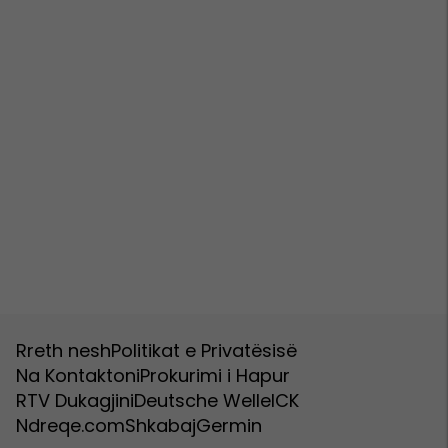
Rreth nesh
Politikat e Privatësisë
Na Kontaktoni
Prokurimi i Hapur
RTV Dukagjini
Deutsche Welle
ICK
Ndreqe.com
Shkabaj
Germin