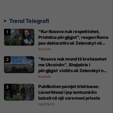
Trend Telegrafi
"Kur Kosova nuk respektohet,
Prishtina përgjigjet", reagon Rama
pas deklaratës së Zelenskyt në
Beograd
Kosovë
"Kosova nuk mund të krahasohet
me Ukrainën", Shqipëria i
përgjigjet vizitës së Zelenskyt në
Serbi
Kosovë
Publikohen pamjet trishtuese:
Lionel Messi i jep lamtumirën
babait në një ceremoni private
Ligat tjera