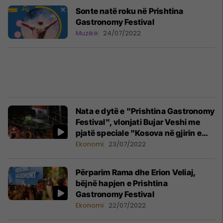
Sonte natë roku në Prishtina
Gastronomy Festival
Muzikë
24/07/2022
Nata e dytë e "Prishtina Gastronomy
Festival", vlonjati Bujar Veshi me
pjatë speciale "Kosova në gjirin e
Vlorës"
Ekonomi
23/07/2022
Përparim Rama dhe Erion Veliaj,
bëjnë hapjen e Prishtina
Gastronomy Festival
Ekonomi
22/07/2022