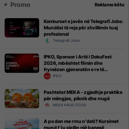
Promo
Reklamo këtu
Konkurset e javës në Telegrafi Jobs:
Mundësi të reja për zhvillimin tuaj
profesional
Telegrafi Jobs
IPKO, Sponsor i Artë i DokuFest
2026, mbështet filmin dhe
frymëzon gjeneratën e re të
krijuesve
IPKO
Pashtetat MEKA - zgjedhje praktike
për mëngjes, piknik dhe rrugë
MEKA HALAL FOOD
A po don me rrnu n’deti? Kursimet
mund t’ju sjellin një banesë