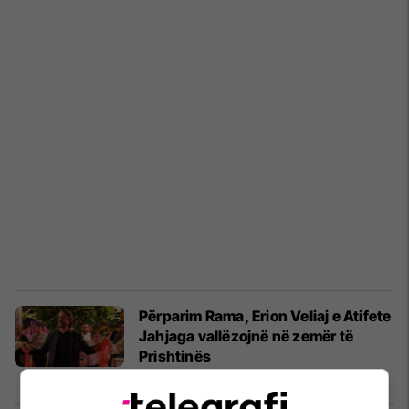
Përparim Rama, Erion Veliaj e Atifete
Jahjaga vallëzojnë në zemër të
Prishtinës
Muzikë
22/07/2022