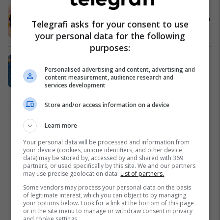
“Bukë e kripë e zemërbardhë” - sot
nis “Prishtina Gastronomy Festival”
Telegrafi asks for your consent to use
Muzikë
21/07/2022
your personal data for the following
purposes:
Vetëm edhe pak orë për të blerë
Personalised advertising and content, advertising and
biletat “Early Bird” të Festivalit të
content measurement, audience research and
Gastronomisë
services development
Muzikë
19/07/2022
Store and/or access information on a device
2
Learn more
Your personal data will be processed and information from
your device (cookies, unique identifiers, and other device
data) may be stored by, accessed by and shared with 369
partners, or used specifically by this site. We and our partners
may use precise geolocation data.
List of partners.
Some vendors may process your personal data on the basis
of legitimate interest, which you can object to by managing
your options below. Look for a link at the bottom of this page
or in the site menu to manage or withdraw consent in privacy
and cookie settings.