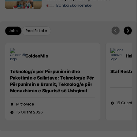
Banka Ekonomike
Jobs
Real Estate
GoldenMix
Hebs
Teknolog/e për Përpunimin dhe
Staf Restor
Paketimin e Sallatave; Teknolog/e Për
Përpunimin e Brumit; Teknolog/e për
Menaxhimin e Sigurisë së Ushqimit
15 Gusht 2
Mitrovicë
15 Gusht 2026