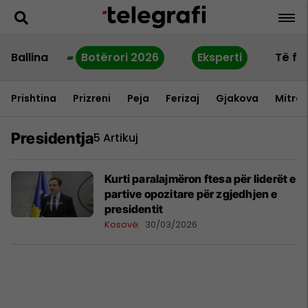
Ballina
Botërori 2026
Eksperti
Të fu
Prishtina
Prizreni
Peja
Ferizaj
Gjakova
Mitrov
Presidentja
5 Artikuj
Kurti paralajmëron ftesa për liderët e
partive opozitare për zgjedhjen e
presidentit
Kosovë
30/03/2026