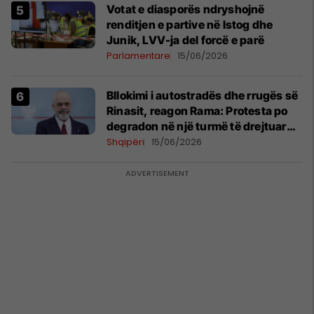
Votat e diasporës ndryshojnë
renditjen e partive në Istog dhe
Junik, LVV-ja del forcë e parë
Parlamentare
15/06/2026
Bllokimi i autostradës dhe rrugës së
Rinasit, reagon Rama: Protesta po
degradon në një turmë të drejtuar
nga mendje të liga
Shqipëri
15/06/2026