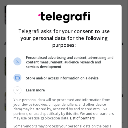
Ronaldo la një mesazh në rrjetet
sociale pasi bashkëlojtarët e
Portugalisë filluan ta bojkotonin
Përfaqësueset
Telegrafi asks for your consent to use
your personal data for the following
Promo
Reklamo këtu
purposes:
Personalised advertising and content, advertising and
Mabetex Group prezanton Green
content measurement, audience research and
Coast Hills - projekti rezidencial
services development
premium në Palasë
Store and/or access information on a device
Mabetex Group
Learn more
SCAN Ride and Delivery zgjedh Auto
Your personal data will be processed and information from
Mita dhe Dacia Duster Hybrid për
your device (cookies, unique identifiers, and other device
projektin më të ri të taksive në
data) may be stored by, accessed by and shared with 369
partners, or used specifically by this site. We and our partners
Prishtinë
Auto Mita
may use precise geolocation data.
List of partners.
Some vendors may process your personal data on the basis