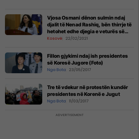
Vjosa Osmani dënon sulmin ndaj
djalit të Nenad Rashiq, bën thirrje të
hetohet edhe djegia e veturës së
Bajqinovcit
Kosovë
22/02/2021
Fillon gjykimi ndaj ish presidentes
së Koresë Jugore (Foto)
Nga Bota
23/05/2017
Tre të vdekur në protestën kundër
presidentes në Korenë e Jugut
Nga Bota
11/03/2017