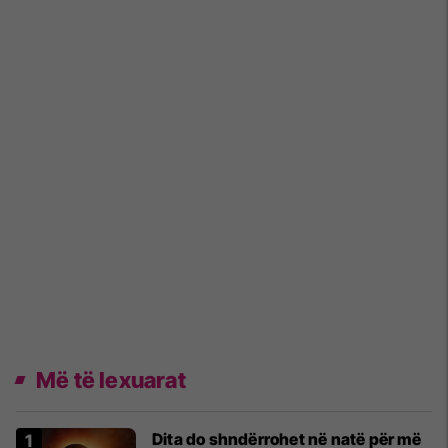
Më të lexuarat
Dita do shndërrohet në natë për më