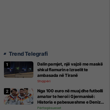
Trend Telegrafi
Dalin pamjet, një vajzë me maskë
shkul flamurin e Izraelit te
ambasada në Tiranë
Shqipëri
Nga 100 euro në muaj dhe futbolli
amator te heroi i Gjermanisë:
Historia e pabesueshme e Deniz
Undav që refuzoi të dorëzohej
Përfaqësueset