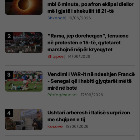
mbi 6 minuta, po afron eklipsi diellor
më i gjatë i shekullit të 21-të
Shkencë
16/06/2026
“Rama, jep dorëheqjen”, tensione
në protestën e 15-të, qytetarët
marshojnë nëpër kryeqytet
Shqipëri
14/06/2026
Vendimi i VAR-it në ndeshjen Francë
- Senegal që i habiti gjyqtarët më të
mirë në botë
Përfaqësueset
17/06/2026
Ushtari arbëresh i Italisë surprizon
me shqipen e tij
Kosovë
18/06/2026