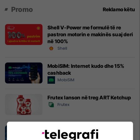
Promo
Reklamo këtu
Shell V-Power me formulë të re
pastron motorin e makinës suaj deri
në 100%
Shell
MobiSIM: Internet kudo dhe 15%
cashback
MobiSIM
Frutex lanson në treg ART Ketchup
Frutex
UBT i pari me numrin më të madh të
programeve të akredituara në