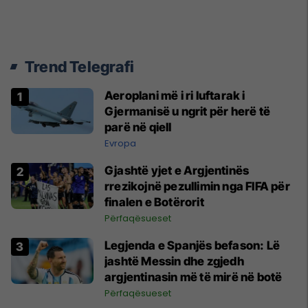
Trend Telegrafi
Aeroplani më i ri luftarak i
Gjermanisë u ngrit për herë të
parë në qiell
Evropa
Gjashtë yjet e Argjentinës
rrezikojnë pezullimin nga FIFA për
finalen e Botërorit
Përfaqësueset
Legjenda e Spanjës befason: Lë
jashtë Messin dhe zgjedh
argjentinasin më të mirë në botë
Përfaqësueset