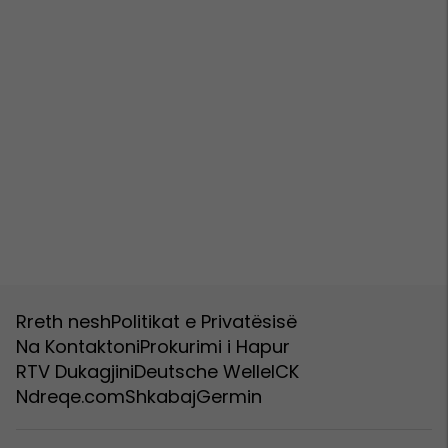
Rreth nesh
Politikat e Privatësisë
Na Kontaktoni
Prokurimi i Hapur
RTV Dukagjini
Deutsche Welle
ICK
Ndreqe.com
Shkabaj
Germin