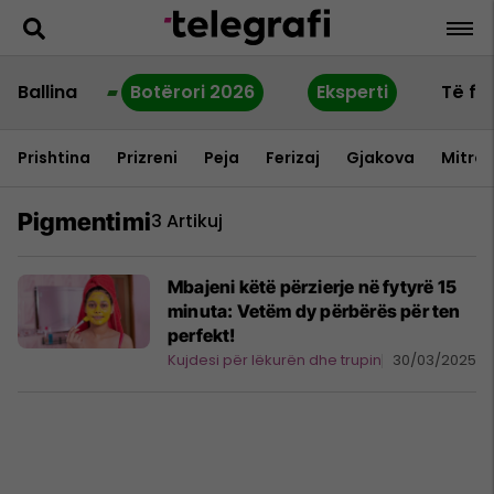
Ballina
Botërori 2026
Eksperti
Të fu
Prishtina
Prizreni
Peja
Ferizaj
Gjakova
Mitrov
Pigmentimi
3 Artikuj
Mbajeni këtë përzierje në fytyrë 15
minuta: Vetëm dy përbërës për ten
perfekt!
Kujdesi për lëkurën dhe trupin
30/03/2025