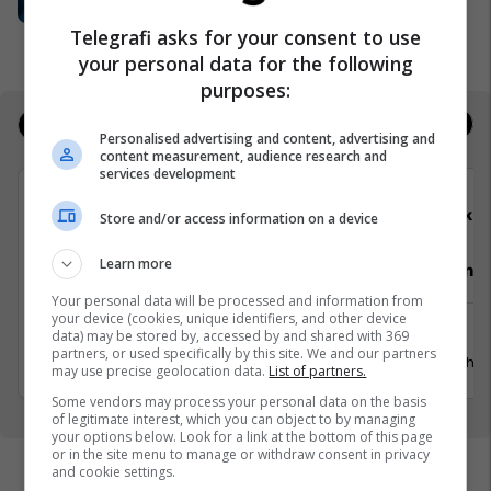
sektorin privat
UBT
Telegrafi asks for your consent to use
your personal data for the following
purposes:
Jobs
Real Estate
Personalised advertising and content, advertising and
content measurement, audience research and
services development
Telegrafi
Elko
Store and/or access information on a device
Learn more
Video Editor/Kameraman (3 pozita)
Punëtor në
Your personal data will be processed and information from
your device (cookies, unique identifiers, and other device
Prishtinë
Xërxe
data) may be stored by, accessed by and shared with 369
partners, or used specifically by this site. We and our partners
20 Korrik 2026
20 Gusht 
may use precise geolocation data.
List of partners.
Some vendors may process your personal data on the basis
of legitimate interest, which you can object to by managing
your options below. Look for a link at the bottom of this page
or in the site menu to manage or withdraw consent in privacy
and cookie settings.