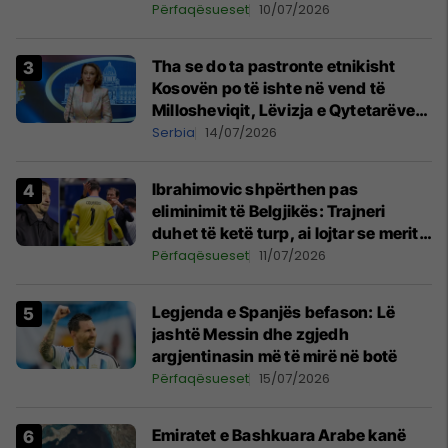
Përfaqësueset
10/07/2026
Tha se do ta pastronte etnikisht
Kosovën po të ishte në vend të
Millosheviqit, Lëvizja e Qytetarëve
të Lirë në Serbi kërkon shkarkimin e
Serbia
14/07/2026
menjëhershëm të Snezhana
Paunoviq
Ibrahimovic shpërthen pas
eliminimit të Belgjikës: Trajneri
duhet të ketë turp, ai lojtar se meritoi
të luante
Përfaqësueset
11/07/2026
Legjenda e Spanjës befason: Lë
jashtë Messin dhe zgjedh
argjentinasin më të mirë në botë
Përfaqësueset
15/07/2026
Emiratet e Bashkuara Arabe kanë