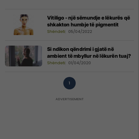
Vitiligo - një sëmundje e lëkurës që
shkakton humbje të pigmentit
Shëndeti
05/04/2022
Si ndikon qëndrimi i gjatë në
ambient të mbyllur në lëkurën tuaj?
Shëndeti
01/04/2020
1