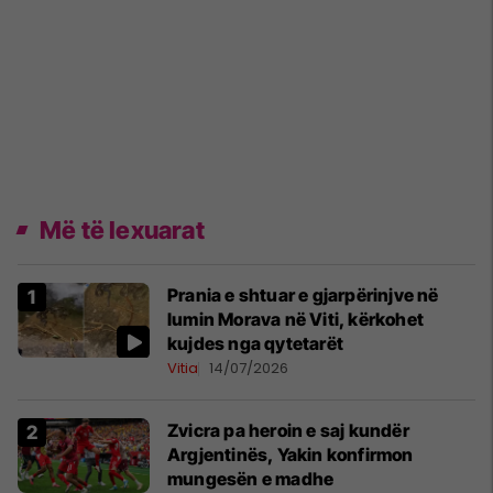
Më të lexuarat
Prania e shtuar e gjarpërinjve në
lumin Morava në Viti, kërkohet
kujdes nga qytetarët
Vitia
14/07/2026
Zvicra pa heroin e saj kundër
Argjentinës, Yakin konfirmon
mungesën e madhe