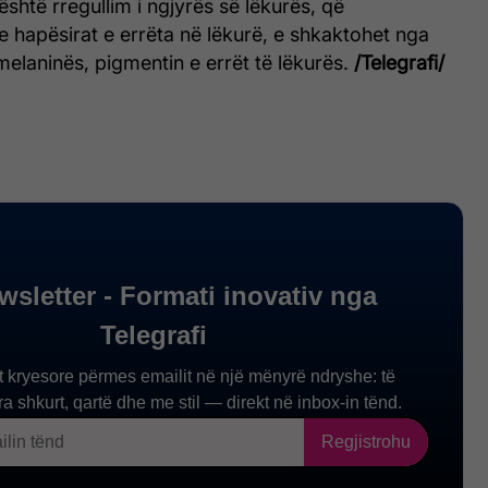
shtë rregullim i ngjyrës së lëkurës, që
 hapësirat e errëta në lëkurë, e shkaktohet nga
 melaninës, pigmentin e errët të lëkurës.
/Telegrafi/