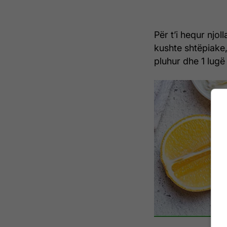
Për t’i hequr njol
kushte shtëpiake,
pluhur dhe 1 lugë