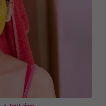
Top Lajme