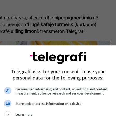
lat nga fytyra, shenjat dhe
hiperpigmentimin
në
 ju nevojiten
1 lugë kafeje turmerik
(kurkumë)
 kafeje
lëng limoni,
transmeton Telegrafi.
Telegrafi asks for your consent to use your
personal data for the following purposes:
Personalised advertising and content, advertising and content
measurement, audience research and services development
Store and/or access information on a device
Learn more