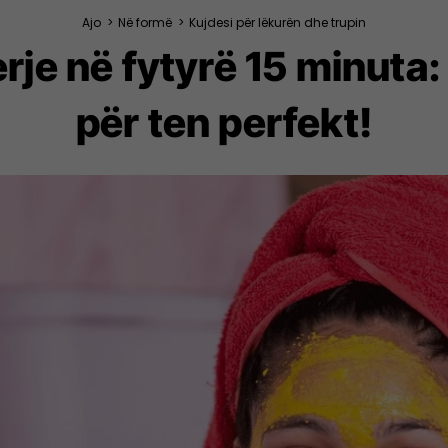
Ajo
>
Në formë
>
Kujdesi për lëkurën dhe trupin
erje në fytyrë 15 minuta
për ten perfekt!