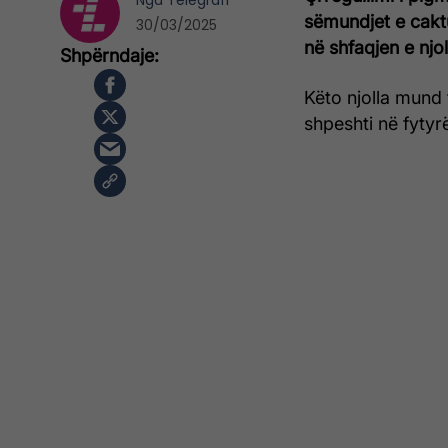
Nga
Telegrafi
sëmundjet e caktu
30/03/2025
në shfaqjen e njo
Këto njolla mund 
shpeshti në fytyr