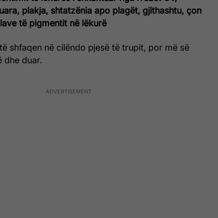
ara, plakja, shtatzënia apo plagët, gjithashtu, çon
llave të pigmentit në lëkurë
të shfaqen në cilëndo pjesë të trupit, por më së
ë dhe duar.