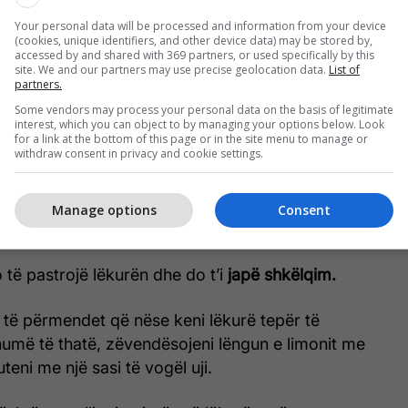
rzieni këta dy përbërës dhe ta vendosni këtë
Your personal data will be processed and information from your device
(cookies, unique identifiers, and other device data) may be stored by,
 e përfshira nga njollat.
accessed by and shared with 369 partners, or used specifically by this
site. We and our partners may use precise geolocation data.
List of
partners.
nuta
derisa përzierja të thahet tërësisht. Lajeni me
Some vendors may process your personal data on the basis of legitimate
interest, which you can object to by managing your options below. Look
for a link at the bottom of this page or in the site menu to manage or
withdraw consent in privacy and cookie settings.
i, nuk rekomandohet t’ia ekspozoni lëkurën rrezeve
Manage options
Consent
n
dy herë në javë
derisa të shikoni rezultatet.
 të pastrojë lëkurën dhe do t’i
japë shkëlqim.
 të përmendet që nëse keni lëkurë tepër të
umë të thatë, zëvendësojeni lëngun e limonit me
teni me një sasi të vogël uji.