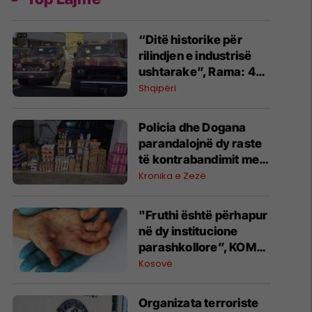
“Ditë historike për
rilindjen e industrisë
ushtarake”, Rama: 40
mjete të para taktike të
Shqipëri
prodhuara në Shqipëri
me standardet e
Policia dhe Dogana
NATO-s
parandalojnë dy raste
të kontrabandimit me
mallra në kufi me
Kronika e Zezë
Serbinë
"Fruthi është përhapur
në dy institucione
parashkollore”, KOMF:
Duhet të zbatojnë në
Kosovë
mënyrë rigoroze
kërkesat për vaksinim
Organizata terroriste