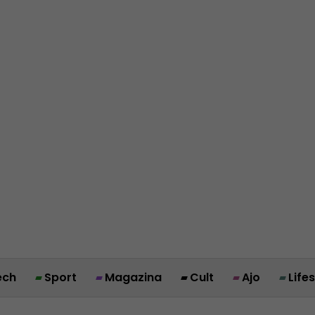
ech
Sport
Magazina
Cult
Ajo
Life