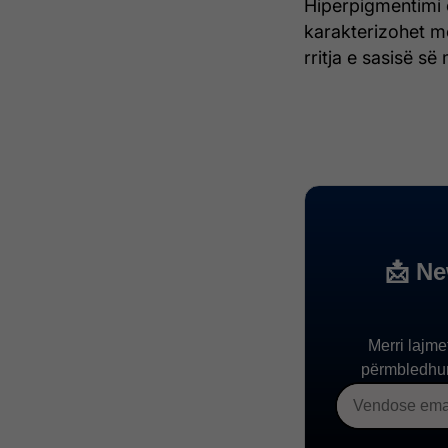
Hiperpigmentimi ë
karakterizohet me
rritja e sasisë së