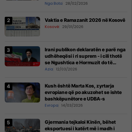
Nga Bota
28/02/2026
Vaktia e Ramazanit 2026 në Kosovë
Kosovë
29/01/2026
Irani publikon deklaratën e parë nga
udhëheqësi i ri suprem - i cili thotë
se Ngushtica e Hormuzit do të
mbetet e mbyllur
Azia
12/03/2026
Kush është Marta Kos, zyrtarja
evropiane që po akuzohet se ishte
bashkëpunëtore e UDBA-s
Evropa
14/03/2026
Gjermania tejkaloi Kinën, bëhet
eksportuesi i katërt më i madh i