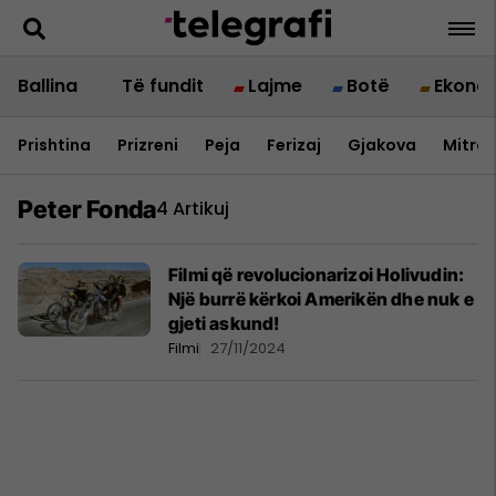
Ballina
Të fundit
Lajme
Botë
Ekono
Prishtina
Prizreni
Peja
Ferizaj
Gjakova
Mitrov
Peter Fonda
4 Artikuj
Filmi që revolucionarizoi Holivudin:
Një burrë kërkoi Amerikën dhe nuk e
gjeti askund!
Filmi
27/11/2024