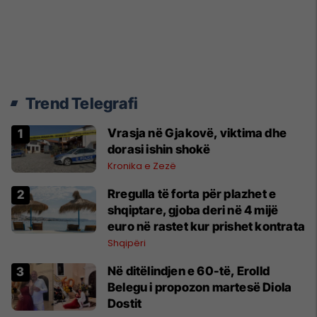
Trend Telegrafi
Vrasja në Gjakovë, viktima dhe
dorasi ishin shokë
Kronika e Zezë
Rregulla të forta për plazhet e
shqiptare, gjoba deri në 4 mijë
euro në rastet kur prishet kontrata
Shqipëri
Në ditëlindjen e 60-të, Erolld
Belegu i propozon martesë Diola
Dostit