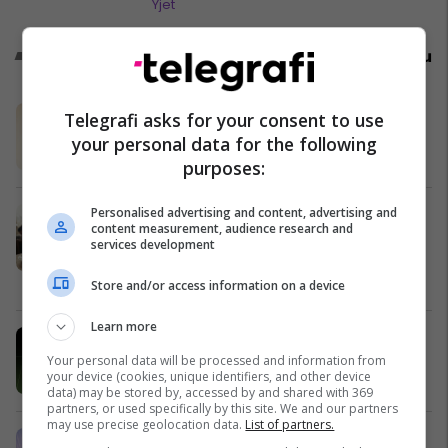
Yjet
Promo
Reklamo këtu
Për sofrën e Bajramit, gjithçka ma
Telegrafi asks for your consent to use
lirë në Emona Center
your personal data for the following
Emona Center
purposes:
Personalised advertising and content, advertising and
Super Viva sjell frymën e Bajramit
content measurement, audience research and
me kampanjën “Bajrami fillon në
services development
tryezë”
Super Viva
Store and/or access information on a device
Learn more
Çfarë prona po kërkohen në treg? 5
oferta që mund t’i shikoni këtë javë
Your personal data will be processed and information from
your device (cookies, unique identifiers, and other device
Pro Real Estate
data) may be stored by, accessed by and shared with 369
partners, or used specifically by this site. We and our partners
may use precise geolocation data.
List of partners.
Regjistrimet e hershme 2026 në