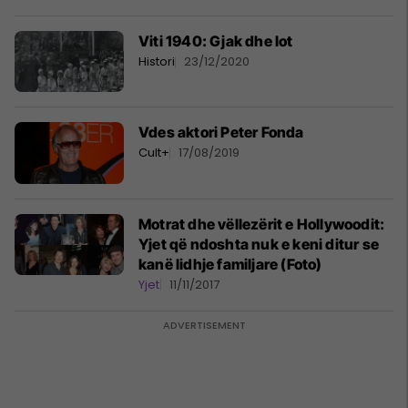
Viti 1940: Gjak dhe lot
Histori
23/12/2020
Vdes aktori Peter Fonda
Cult+
17/08/2019
Motrat dhe vëllezërit e Hollywoodit:
Yjet që ndoshta nuk e keni ditur se
kanë lidhje familjare (Foto)
Yjet
11/11/2017