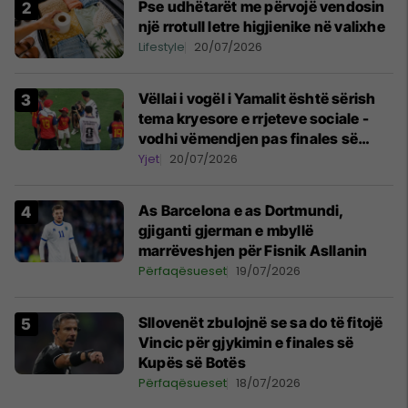
Pse udhëtarët me përvojë vendosin
një rrotull letre higjienike në valixhe
Lifestyle
20/07/2026
Vëllai i vogël i Yamalit është sërish
tema kryesore e rrjeteve sociale -
vodhi vëmendjen pas finales së
Kupës së Botës
Yjet
20/07/2026
As Barcelona e as Dortmundi,
gjiganti gjerman e mbyllë
marrëveshjen për Fisnik Asllanin
Përfaqësueset
19/07/2026
Sllovenët zbulojnë se sa do të fitojë
Vincic për gjykimin e finales së
Kupës së Botës
Përfaqësueset
18/07/2026