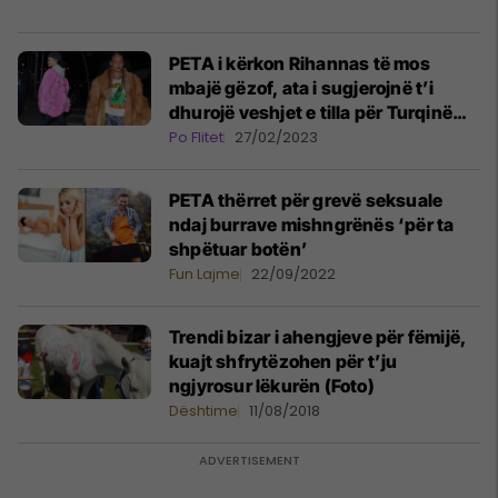
PETA i kërkon Rihannas të mos
mbajë gëzof, ata i sugjerojnë t’i
dhurojë veshjet e tilla për Turqinë
dhe Sirinë
Po Flitet
27/02/2023
PETA thërret për grevë seksuale
ndaj burrave mishngrënës ‘për ta
shpëtuar botën’
Fun Lajme
22/09/2022
Trendi bizar i ahengjeve për fëmijë,
kuajt shfrytëzohen për t’ju
ngjyrosur lëkurën (Foto)
Dështime
11/08/2018