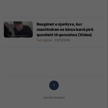
Reagimet e njerëzve, kur
mashtrohen se kinse kanë pirë
qumësht të qenushes (Video)
Fun Lajme
23/11/2016
1