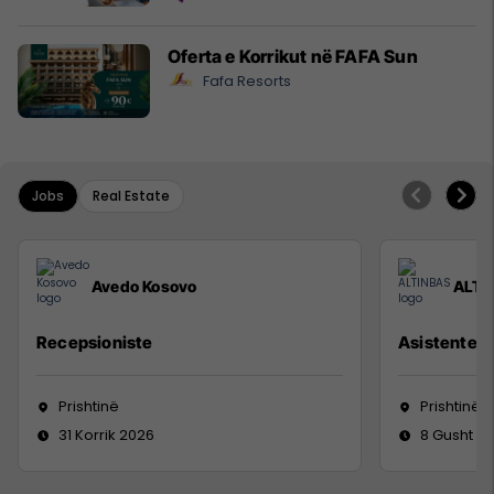
Oferta e Korrikut në FAFA Sun
Fafa Resorts
Jobs
Real Estate
Avedo Kosovo
ALTI
Recepsioniste
Asistente e
Prishtinë
Prishtinë
31 Korrik 2026
8 Gusht 2