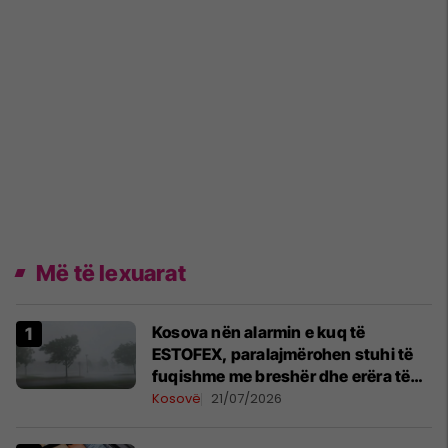
Më të lexuarat
Kosova nën alarmin e kuq të
ESTOFEX, paralajmërohen stuhi të
fuqishme me breshër dhe erëra të
forta
Kosovë
21/07/2026