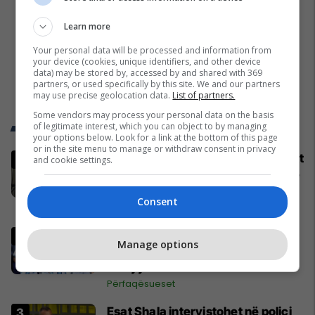
Learn more
Your personal data will be processed and information from
your device (cookies, unique identifiers, and other device
data) may be stored by, accessed by and shared with 369
partners, or used specifically by this site. We and our partners
may use precise geolocation data.
List of partners.
Some vendors may process your personal data on the basis
Trend Telegrafi
of legitimate interest, which you can object to by managing
your options below. Look for a link at the bottom of this page
or in the site menu to manage or withdraw consent in privacy
Vëllai iu etiketua si pjesëtar i grupit
and cookie settings.
të Arkanit, Drejtori i Ekonomisë në
Prizren mohon pretendimet
Consent
Drejtësi
Presidenti i Argjentinës thyen
Manage options
heshtjen pas kërkesës për
riluajtjen e finales së Botërorit
Përfaqësueset
Esat Shala intervistohet në polici