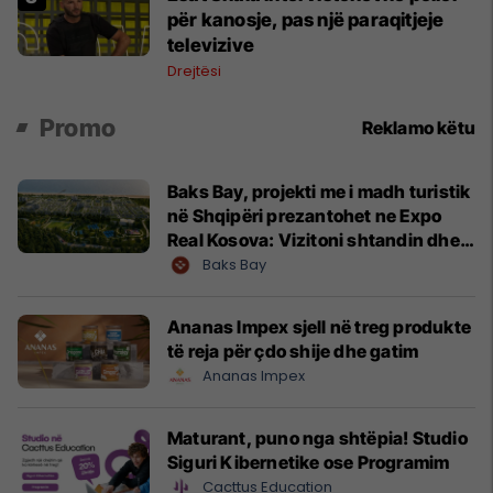
për kanosje, pas një paraqitjeje
televizive
Drejtësi
Promo
Reklamo këtu
Baks Bay, projekti me i madh turistik
në Shqipëri prezantohet ne Expo
Real Kosova: Vizitoni shtandin dhe
zbuloni mundësitë e investimit
Baks Bay
Ananas Impex sjell në treg produkte
të reja për çdo shije dhe gatim
Ananas Impex
Maturant, puno nga shtëpia! Studio
Siguri Kibernetike ose Programim
Cacttus Education