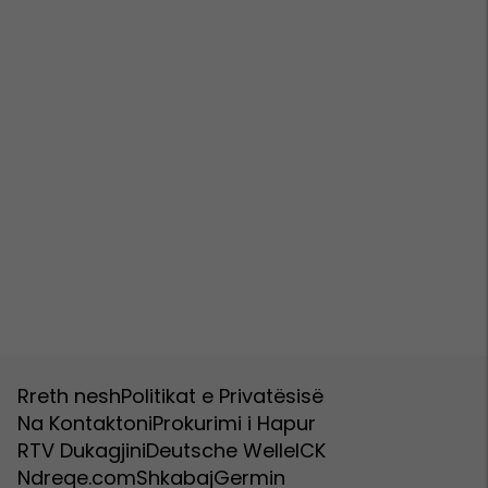
Rreth nesh
Politikat e Privatësisë
Na Kontaktoni
Prokurimi i Hapur
RTV Dukagjini
Deutsche Welle
ICK
Ndreqe.com
Shkabaj
Germin