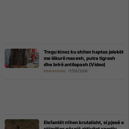
Tregu kinez ku shiten haptas jelekët
me lëkurë macesh, putra tigrash
dhe brirë antilopash (Video)
Interesante
17/05/2018
Elefantët rrihen brutalisht, si pjesë e
stërvitjes për një aktivitet sportiv