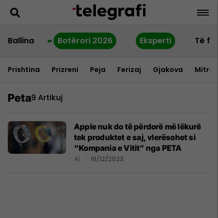
Ballina
Botërori 2026
Eksperti
Të fu
Prishtina
Prizreni
Peja
Ferizaj
Gjakova
Mitrov
Peta
9 Artikuj
Apple nuk do të përdorë më lëkurë
tek produktet e saj, vlerësohet si
“Kompania e Vitit” nga PETA
AI
19/12/2023