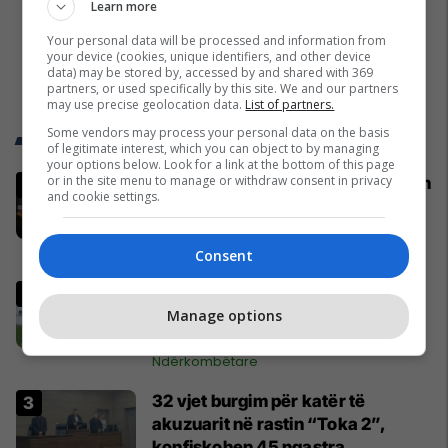
Learn more
Your personal data will be processed and information from
your device (cookies, unique identifiers, and other device
data) may be stored by, accessed by and shared with 369
partners, or used specifically by this site. We and our partners
may use precise geolocation data.
List of partners.
Some vendors may process your personal data on the basis
Trend Telegrafi
of legitimate interest, which you can object to by managing
your options below. Look for a link at the bottom of this page
or in the site menu to manage or withdraw consent in privacy
‘Luftëtari’ shqiptar bën shqiponjën
and cookie settings.
në mes të Beogradit - serbët e
cilësojnë provokim, ai e cilëson
simbol të identitetit
UFC
Consent
Nga Bernabeu në Camp Nou?
Barcelona synon transferimin
Manage options
befasues të yllit të Real Madridit
Ndërkombëtare
32 vjet burgim për katër të
akuzuarit në rastin “Toka 2”,
konfiskohen 45 ngastra