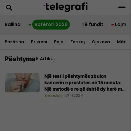
Ballina
Botërori 2026
Të fundit
Lajme
Prishtina
Prizreni
Peja
Ferizaj
Gjakova
Mitrov
Pështyma
9 Artikuj
Një test i pështymës zbulon
kancerin e prostatës në 15 minuta:
Një metodë e re që është dy herë më
efektive
Shëndeti
17/11/2024