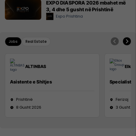
EXPO DIASPORA 2026 mbahet më
3, 4 dhe 5 gusht në Prishtinë
Expo Prishtina
Jobs
Real Estate
ALTINBAS
Elko
Asistente e Shitjes
Specialist M
Prishtinë
Ferizaj
8 Gusht 2026
3 Gusht 2