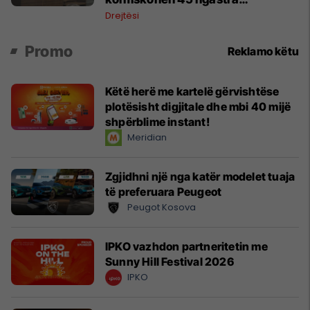
kadastrale
Drejtësi
Promo
Reklamo këtu
Këtë herë me kartelë gërvishtëse
plotësisht digjitale dhe mbi 40 mijë
shpërblime instant!
Meridian
Zgjidhni një nga katër modelet tuaja
të preferuara Peugeot
Peugot Kosova
IPKO vazhdon partneritetin me
Sunny Hill Festival 2026
IPKO