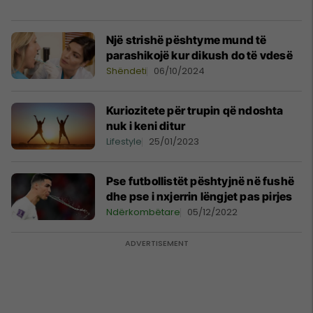
Një strishë pështyme mund të
parashikojë kur dikush do të vdesë
Shëndeti
06/10/2024
Kuriozitete për trupin që ndoshta
nuk i keni ditur
Lifestyle
25/01/2023
Pse futbollistët pështyjnë në fushë
dhe pse i nxjerrin lëngjet pas pirjes
Ndërkombëtare
05/12/2022