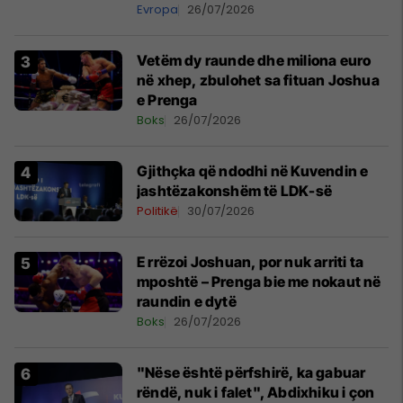
Evropa
26/07/2026
Vetëm dy raunde dhe miliona euro
në xhep, zbulohet sa fituan Joshua
e Prenga
Boks
26/07/2026
Gjithçka që ndodhi në Kuvendin e
jashtëzakonshëm të LDK-së
Politikë
30/07/2026
E rrëzoi Joshuan, por nuk arriti ta
mposhtë – Prenga bie me nokaut në
raundin e dytë
Boks
26/07/2026
"Nëse është përfshirë, ka gabuar
rëndë, nuk i falet", Abdixhiku i çon