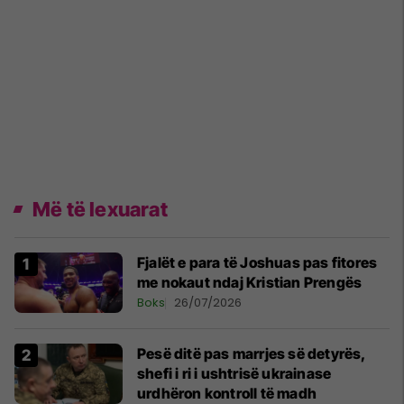
Më të lexuarat
Fjalët e para të Joshuas pas fitores
me nokaut ndaj Kristian Prengës
Boks
26/07/2026
Pesë ditë pas marrjes së detyrës,
shefi i ri i ushtrisë ukrainase
urdhëron kontroll të madh