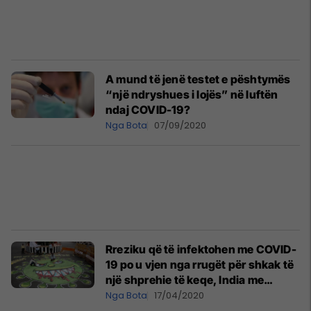
A mund të jenë testet e pështymës
“një ndryshues i lojës” në luftën
ndaj COVID-19?
Nga Bota
07/09/2020
Rreziku që të infektohen me COVID-
19 po u vjen nga rrugët për shkak të
një shprehie të keqe, India me
dënime të ashpra për të gjithë ata që
Nga Bota
17/04/2020
pështyjnë