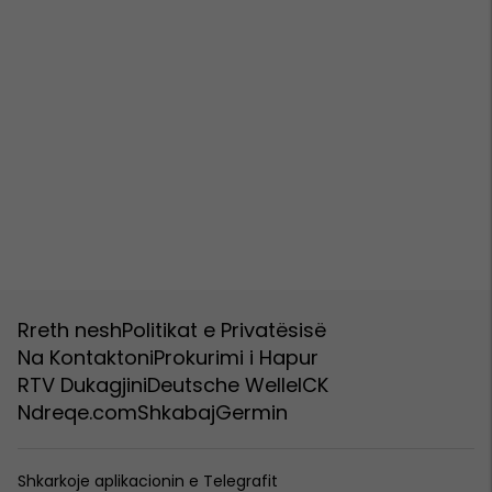
Rreth nesh
Politikat e Privatësisë
Na Kontaktoni
Prokurimi i Hapur
RTV Dukagjini
Deutsche Welle
ICK
Ndreqe.com
Shkabaj
Germin
Shkarkoje aplikacionin e Telegrafit