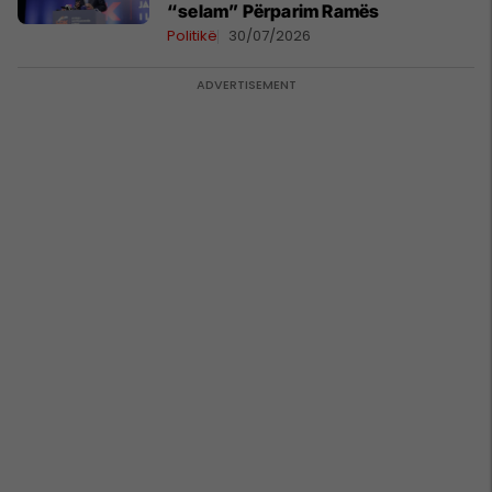
“selam” Përparim Ramës
Politikë
30/07/2026