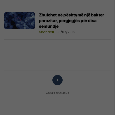
Zbulohet në pështymë një bakter
parazitar, përgjegjës për disa
sëmundje
Shëndeti
03/07/2016
1