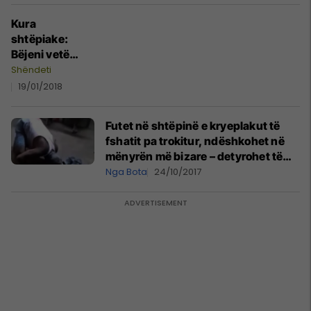
Kura
shtëpiake:
Bëjeni vetë
testin për
Shëndeti
Candida
19/01/2018
Futet në shtëpinë e kryeplakut të
fshatit pa trokitur, ndëshkohet në
mënyrën më bizare – detyrohet të
lëpij pështymën e tij në dysheme
Nga Bota
24/10/2017
(Video)