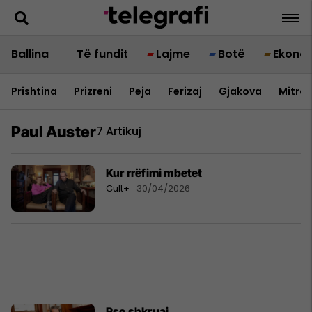
Ballina
Të fundit
Lajme
Botë
Ekono
Prishtina
Prizreni
Peja
Ferizaj
Gjakova
Mitrov
Paul Auster
7 Artikuj
Kur rrëfimi mbetet
Cult+
30/04/2026
Pse shkruaj