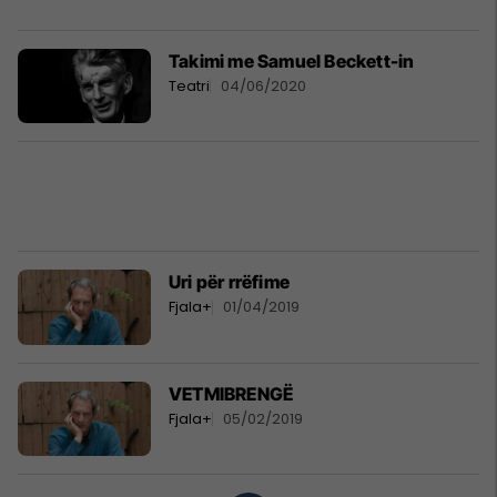
Takimi me Samuel Beckett-in
Teatri
04/06/2020
Uri për rrëfime
Fjala+
01/04/2019
VETMIBRENGË
Fjala+
05/02/2019