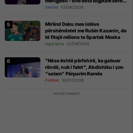
mëngjesit - dhe bota digjitale serbe
shpall gjendjen e luftës
Serbia
03/08/2026
Mirlind Daku mes lotëve
përshëndetet me Rubin Kazanin, do
të fitojë miliona te Spartak Moska
Ligat tjera
02/08/2026
"Nëse është përfshirë, ka gabuar
rëndë, nuk i falet", Abdixhiku i çon
“selam” Përparim Ramës
Politikë
30/07/2026