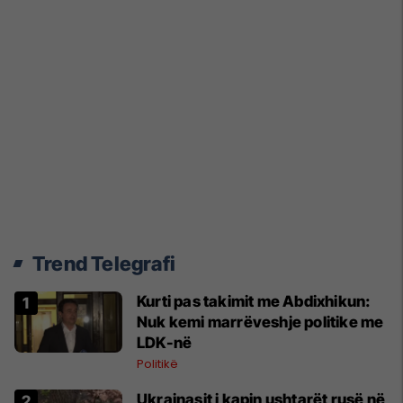
Trend Telegrafi
Kurti pas takimit me Abdixhikun:
Nuk kemi marrëveshje politike me
LDK-në
Politikë
Ukrainasit i kapin ushtarët rusë në