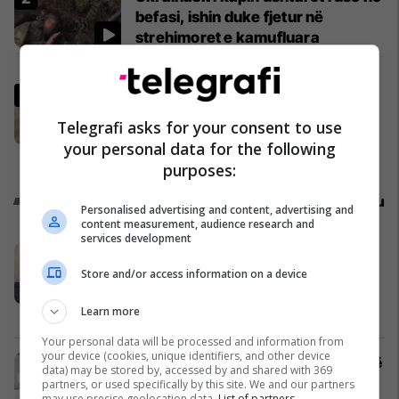
befasi, ishin duke fjetur në
strehimoret e kamufluara
Evropa
Vaj palme e përbërës të
padeklaruar në etiketë – gjetjet
Telegrafi asks for your consent to use
kryesore të prezantuara nga
your personal data for the following
AUV-i pas kontrollit në sektorin e
Të Tjera
purposes:
qumështit
Promo
Reklamo këtu
Personalised advertising and content, advertising and
content measurement, audience research and
services development
Nga UBT në skenën botërore të
robotikës: Kosova drejt Koresë së
Store and/or access information on a device
Jugut
Learn more
UBT
Your personal data will be processed and information from
your device (cookies, unique identifiers, and other device
Objekt 2475m² me qira në Sllatinë të
data) may be stored by, accessed by and shared with 369
Madhe – hapësirë e përshtatshme
partners, or used specifically by this site. We and our partners
may use precise geolocation data.
List of partners.