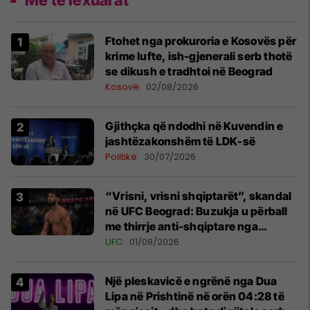
Më të lexuarat
Ftohet nga prokuroria e Kosovës për
krime lufte, ish-gjenerali serb thotë
se dikush e tradhtoi në Beograd
Kosovë
02/08/2026
Gjithçka që ndodhi në Kuvendin e
jashtëzakonshëm të LDK-së
Politikë
30/07/2026
“Vrisni, vrisni shqiptarët”, skandal
në UFC Beograd: Buzukja u përball
me thirrje anti-shqiptare nga
tribunat
UFC
01/08/2026
Një pleskavicë e ngrënë nga Dua
Lipa në Prishtinë në orën 04:28 të