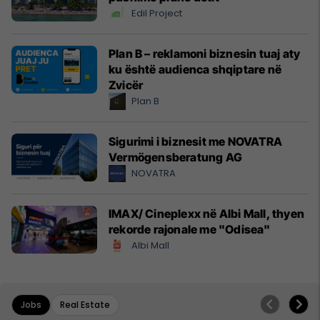
Edil Project
Plan B – reklamoni biznesin tuaj aty
ku është audienca shqiptare në
Zvicër
Plan B
Sigurimi i biznesit me NOVATRA
Vermögensberatung AG
NOVATRA
IMAX/ Cineplexx në Albi Mall, thyen
rekorde rajonale me "Odisea"
Albi Mall
Jobs
Real Estate