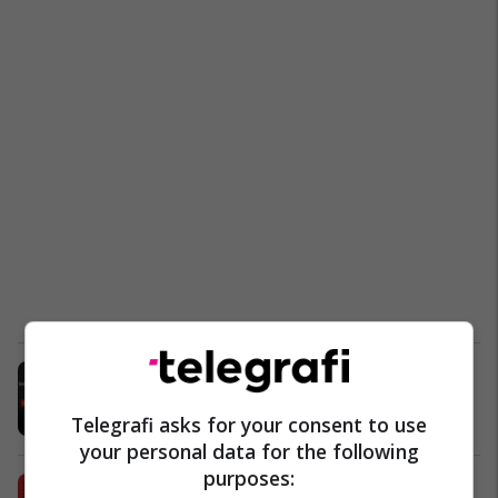
Ruben Amorim me transferim
sensacional nga Serie A
Telegrafi asks for your consent to use
Premier League
24/01/2025
your personal data for the following
purposes:
Man Utd nuk heq dorë nga Dorgu,