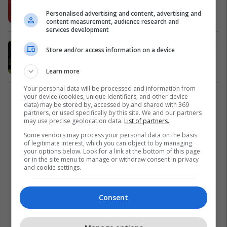
përgatit ofertën e radhës
Personalised advertising and content, advertising and
Premier League
23/01/2025
content measurement, audience research and
services development
Lecce refuzon ofertën e lartë të Man
Store and/or access information on a device
Utd për Patrick Dorgu
Ndërkombëtare
22/01/2025
Learn more
Your personal data will be processed and information from
your device (cookies, unique identifiers, and other device
1
data) may be stored by, accessed by and shared with 369
partners, or used specifically by this site. We and our partners
may use precise geolocation data.
List of partners.
Some vendors may process your personal data on the basis
of legitimate interest, which you can object to by managing
your options below. Look for a link at the bottom of this page
or in the site menu to manage or withdraw consent in privacy
and cookie settings.
Consent