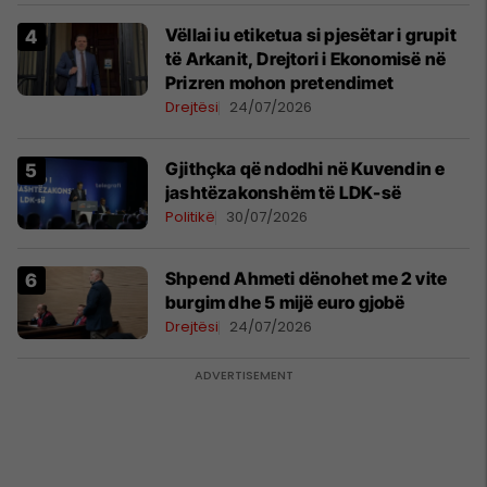
Vëllai iu etiketua si pjesëtar i grupit
të Arkanit, Drejtori i Ekonomisë në
Prizren mohon pretendimet
Drejtësi
24/07/2026
Gjithçka që ndodhi në Kuvendin e
jashtëzakonshëm të LDK-së
Politikë
30/07/2026
Shpend Ahmeti dënohet me 2 vite
burgim dhe 5 mijë euro gjobë
Drejtësi
24/07/2026