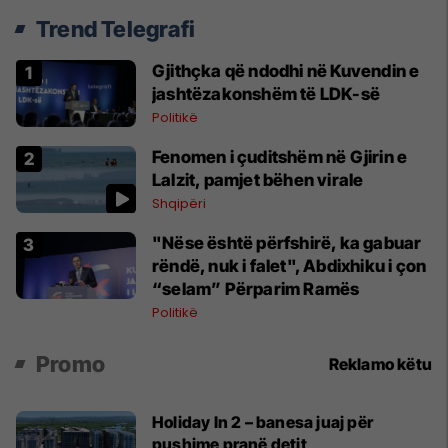
Trend Telegrafi
Gjithçka që ndodhi në Kuvendin e
jashtëzakonshëm të LDK-së
Politikë
Fenomen i çuditshëm në Gjirin e
Lalzit, pamjet bëhen virale
Shqipëri
"Nëse është përfshirë, ka gabuar
rëndë, nuk i falet", Abdixhiku i çon
“selam” Përparim Ramës
Politikë
Promo
Reklamo këtu
Holiday In 2 – banesa juaj për
pushime pranë detit