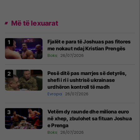
Më të lexuarat
Fjalët e para të Joshuas pas fitores
me nokaut ndaj Kristian Prengës
Boks
26/07/2026
Pesë ditë pas marrjes së detyrës,
shefi i ri i ushtrisë ukrainase
urdhëron kontroll të madh
Evropa
26/07/2026
Vetëm dy raunde dhe miliona euro
në xhep, zbulohet sa fituan Joshua
e Prenga
Boks
26/07/2026