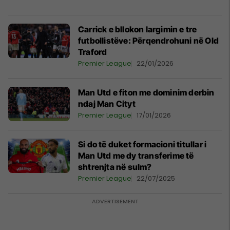
Carrick e bllokon largimin e tre
futbollistëve: Përqendrohuni në Old
Traford
Premier League
22/01/2026
Man Utd e fiton me dominim derbin
ndaj Man Cityt
Premier League
17/01/2026
Si do të duket formacioni titullar i
Man Utd me dy transferime të
shtrenjta në sulm?
Premier League
22/07/2025