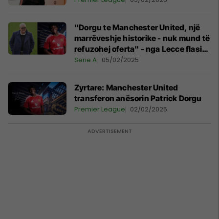
"Dorgu te Manchester United, një
marrëveshje historike - nuk mund të
refuzohej oferta" - nga Lecce flasin
për shitjen e vitit
Serie A
05/02/2025
Zyrtare: Manchester United
transferon anësorin Patrick Dorgu
Premier League
02/02/2025