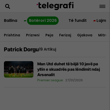
Ballina
Botërori 2026
Të fundit
Lajme
Prishtina
Prizreni
Peja
Ferizaj
Gjakova
Mitrov
Patrick Dorgu
19 Artikuj
Man Utd duhet të bëjë 10 javë pa
yllin e skuadrës pas lëndimit ndaj
Arsenalit
Premier League
27/01/2026