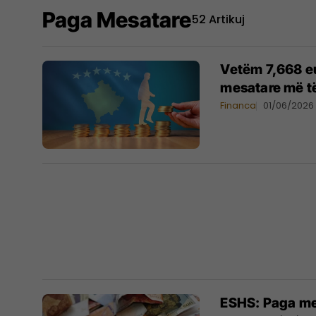
Paga Mesatare
52 Artikuj
Vetëm 7,668 e
mesatare më të
Financa
01/06/2026
ESHS: Paga mes