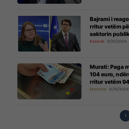
Bajrami i reago
rritur vetëm pë
sektorin publi
Kosovë
12/10/2024
Murati: Paga me
104 euro, ndërs
rritur vetëm 9
Ekonomi
12/10/2024
1