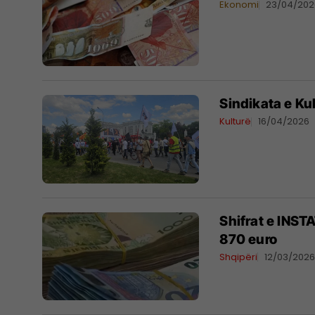
Ekonomi
23/04/202
Sindikata e Kul
Kulturë
16/04/2026
Shifrat e INST
870 euro
Shqipëri
12/03/202