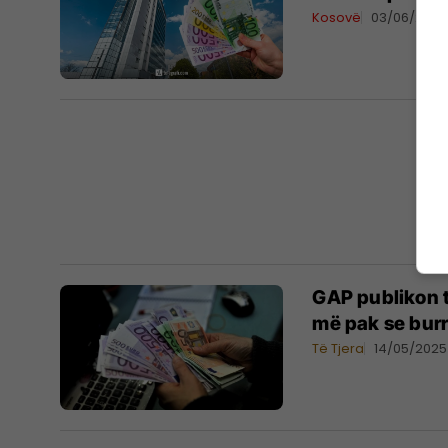
Kosovë
03/06/2025
GAP publikon t
më pak se burr
Të Tjera
14/05/2025