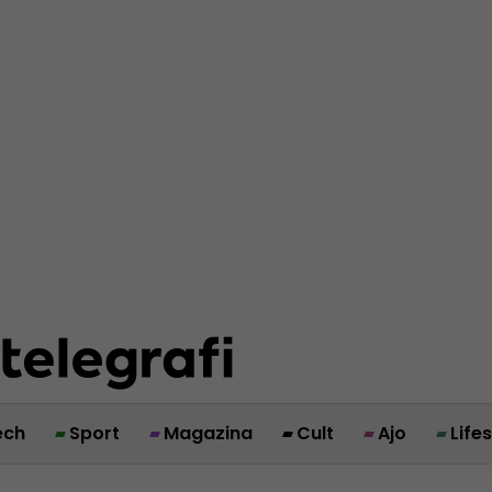
ech
Sport
Magazina
Cult
Ajo
Life