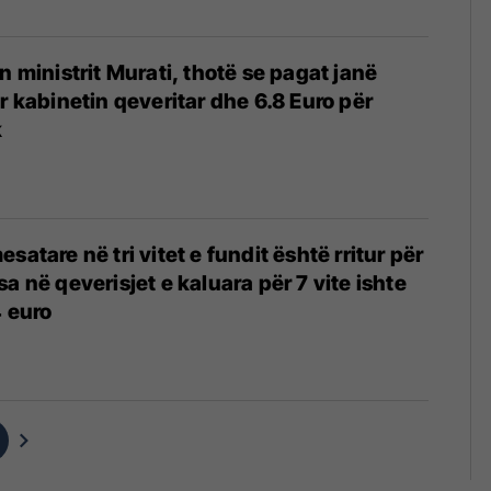
n ministrit Murati, thotë se pagat janë
r kabinetin qeveritar dhe 6.8 Euro për
k
satare në tri vitet e fundit është rritur për
a në qeverisjet e kaluara për 7 vite ishte
4 euro