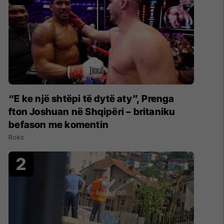
“E ke një shtëpi të dytë aty”, Prenga
fton Joshuan në Shqipëri – britaniku
befason me komentin
Boks