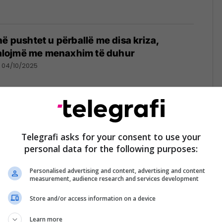
në pushtet u përballë me disa kriza,
jkalojmë me menaxhim të duhur
04/10/2025
atare neto në prill 45.452 denarë
Telegrafi asks for your consent to use your
20/06/2025
personal data for the following purposes:
Personalised advertising and content, advertising and content
measurement, audience research and services development
Store and/or access information on a device
 mesatare në sektorin privat, sindikalistët e
 i reagojnë Muratit
Learn more