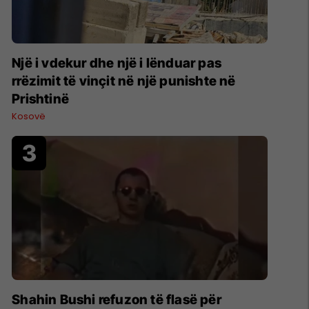
Një i vdekur dhe një i lënduar pas
rrëzimit të vinçit në një punishte në
Prishtinë
Kosovë
Shahin Bushi refuzon të flasë për