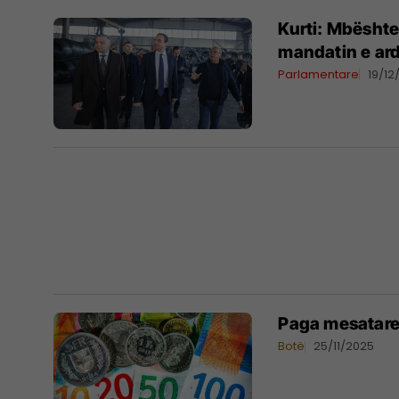
Kurti: Mbështet
mandatin e a
Parlamentare
19/12
Paga mesatare 
Botë
25/11/2025