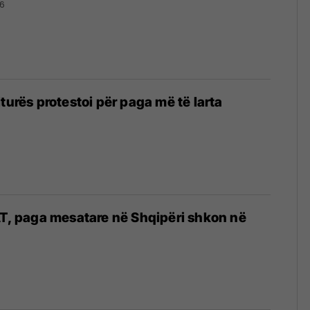
6
turës protestoi për paga më të larta
AT, paga mesatare në Shqipëri shkon në
6