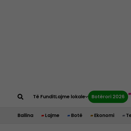
Të Fundit
Lajme lokale
Botërori 2026
Ballina
Lajme
Botë
Ekonomi
T