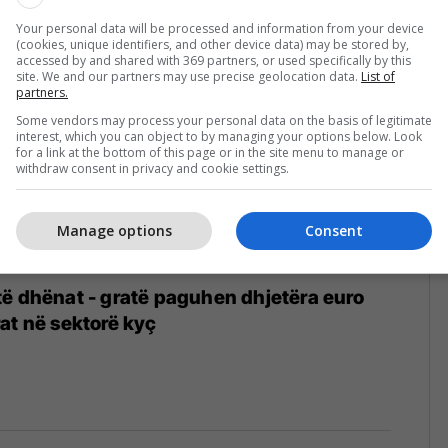
Your personal data will be processed and information from your device
(cookies, unique identifiers, and other device data) may be stored by,
accessed by and shared with 369 partners, or used specifically by this
site. We and our partners may use precise geolocation data.
List of
partners.
Some vendors may process your personal data on the basis of legitimate
interest, which you can object to by managing your options below. Look
for a link at the bottom of this page or in the site menu to manage or
withdraw consent in privacy and cookie settings.
Manage options
Consent
ë dhënat - gratë paguhen dhjetëra euro
at në sektorë kyç