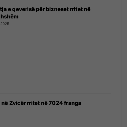
ja e qeverisë për bizneset rritet në
rdhshëm
/2025
në Zvicër rritet në 7024 franga