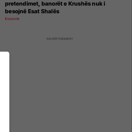
pretendimet, banorët e Krushës nuk i
besojnë Esat Shalës
Kosovë