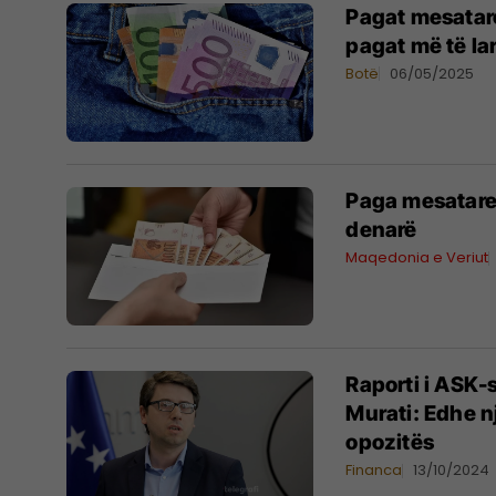
Pagat mesatare
pagat më të la
Botë
06/05/2025
Paga mesatare
denarë
Maqedonia e Veriut
Raporti i ASK-
Murati: Edhe n
opozitës
Financa
13/10/2024