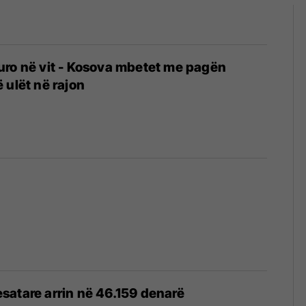
uro në vit - Kosova mbetet me pagën
 ulët në rajon
atare arrin në 46.159 denarë