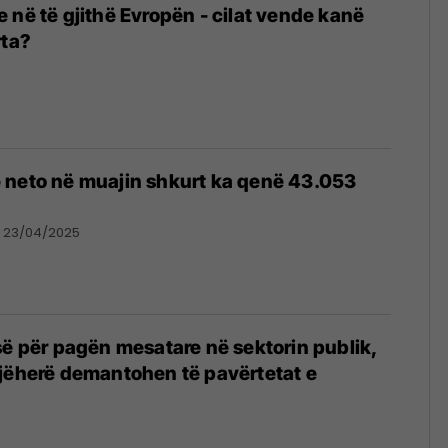
 në të gjithë Evropën - cilat vende kanë
rta?
 neto në muajin shkurt ka qenë 43.053
23/04/2025
së për pagën mesatare në sektorin publik,
jëherë demantohen të pavërtetat e