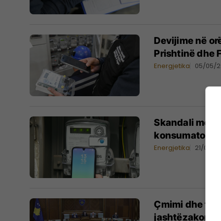
Devijime në or
Prishtinë dhe F
Energjetika
05/05/
Skandali me nj
konsumator i p
Energjetika
21/04/2
​Çmimi dhe fat
jashtëzakons