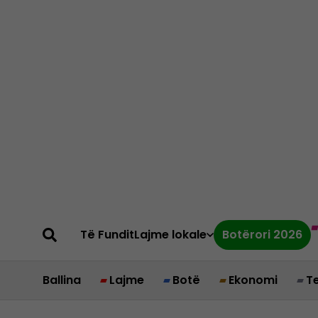
Të Fundit
Lajme lokale
Botërori 2026
Ballina
Lajme
Botë
Ekonomi
T