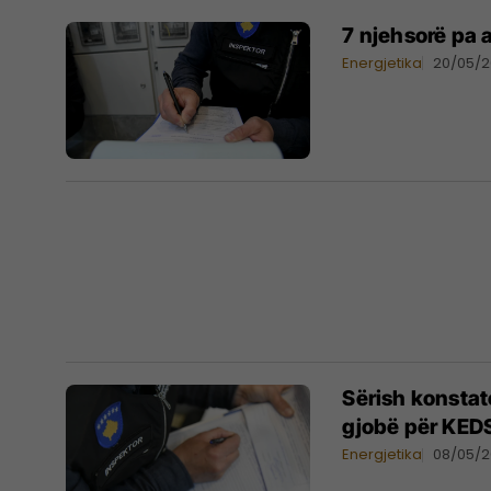
7 njehsorë pa 
Energjetika
20/05/
Sërish konstat
gjobë për KED
Energjetika
08/05/