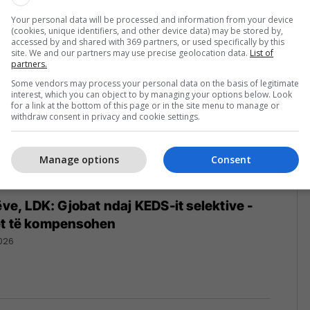
026
Your personal data will be processed and information from your device
(cookies, unique identifiers, and other device data) may be stored by,
accessed by and shared with 369 partners, or used specifically by this
site. We and our partners may use precise geolocation data.
List of
partners.
Some vendors may process your personal data on the basis of legitimate
interest, which you can object to by managing your options below. Look
for a link at the bottom of this page or in the site menu to manage or
withdraw consent in privacy and cookie settings.
Manage options
Consent
ëve, LDK: Gjobat ndaj KEDS-it selektive -
et të kompensohen
026