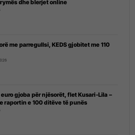
rrymës dhe blerjet online
6
orë me parregullsi, KEDS gjobitet me 110
2026
 euro gjoba për njësorët, flet Kusari-Lila –
 raportin e 100 ditëve të punës
6