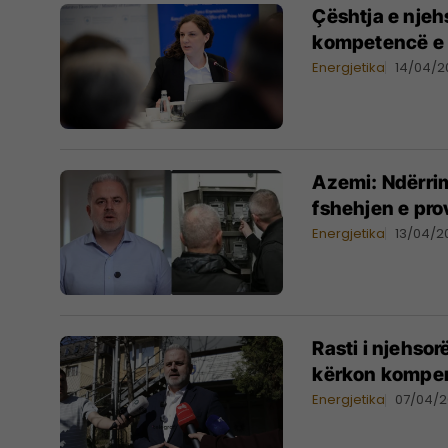
Çështja e njeh
kompetencë e 
Energjetika
14/04/2
Azemi: Ndërrim
fshehjen e pr
Energjetika
13/04/2
Rasti i njehso
kërkon kompen
Energjetika
07/04/