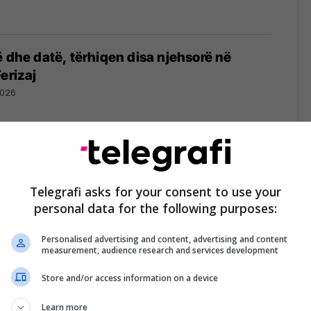
ë dhe datë, tërhiqen disa njehsorë në
erizaj
2026
ehsorë elektrikë, ZRRE del me njoftim: Çdo
rekur do të kompensohet plotësisht
Telegrafi asks for your consent to use your
personal data for the following purposes:
026
Personalised advertising and content, advertising and content
measurement, audience research and services development
Store and/or access information on a device
urimi i rrymës, Kuvendi mban seancë të
hme
Learn more