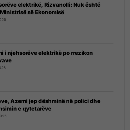
sorëve elektrikë, Rizvanolli: Nuk është
Ministrisë së Ekonomisë
026
i i njehsorëve elektrikë po rrezikon
ovave
026
rëve, Azemi jep dëshminë në polici dhe
simin e qytetarëve
2026