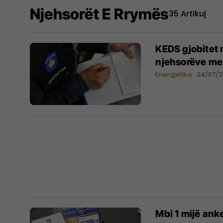
Njehsorët E Rrymës
35 Artikuj
KEDS gjobitet 
njehsorëve me 
Energjetika
24/07/
Mbi 1 mijë ank