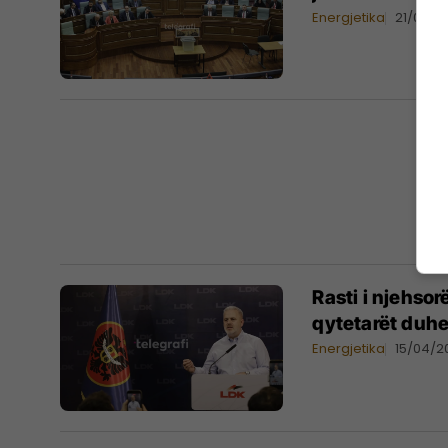
Energjetika
21/04/2
Rasti i njehsor
qytetarët duh
Energjetika
15/04/2