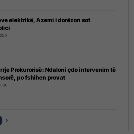
ëve elektrikë, Azemi i dorëzon sot
lici
2026
rrje Prokurorisë: Ndaloni çdo intervenim të
hsorë, po fshihen provat
2026