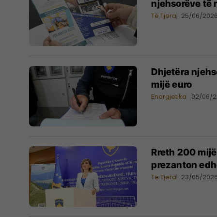
njehsorëve të 
Të Tjera
25/06/202
Dhjetëra njehs
mijë euro
Energjetika
02/06/
​Rreth 200 mijë
prezanton edhe
Të Tjera
23/05/202