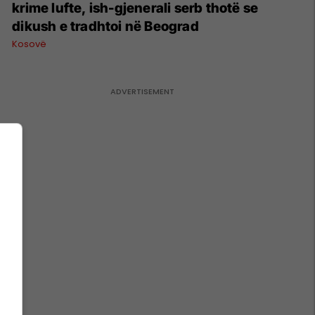
krime lufte, ish-gjenerali serb thotë se
dikush e tradhtoi në Beograd
Kosovë