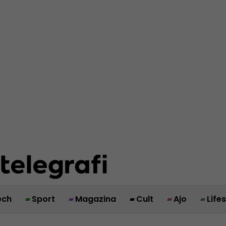
ech
Sport
Magazina
Cult
Ajo
Life