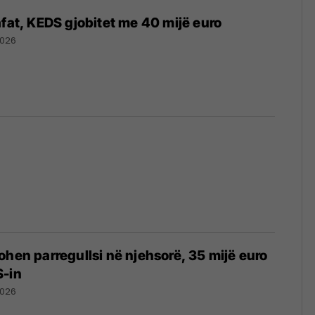
afat, KEDS gjobitet me 40 mijë euro
2026
ohen parregullsi në njehsorë, 35 mijë euro
S-in
2026