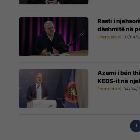
Rasti i njehsor
dëshmitë në po
Energjetika
07/04/
Azemi i bën thi
KEDS-it në nje
Energjetika
04/04/
1