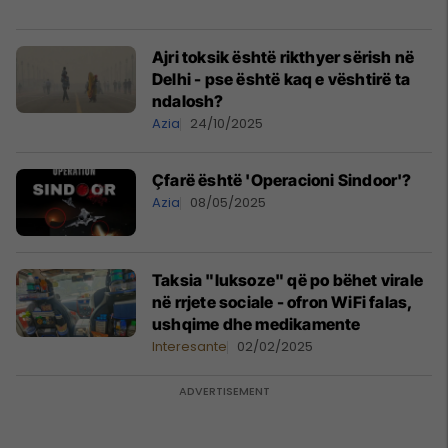
Ajri toksik është rikthyer sërish në
Delhi - pse është kaq e vështirë ta
ndalosh?
Azia
24/10/2025
Çfarë është 'Operacioni Sindoor'?
Azia
08/05/2025
Taksia "luksoze" që po bëhet virale
në rrjete sociale - ofron WiFi falas,
ushqime dhe medikamente
Interesante
02/02/2025