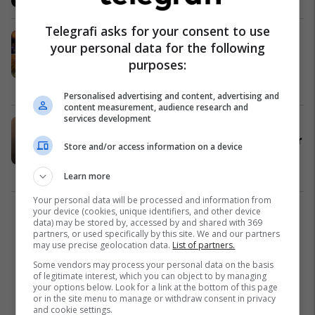
Telegrafi asks for your consent to use
Qytetet që po anulojnë dhe
your personal data for the following
organizojnë festat e mëdha të Vitit
purposes:
të Ri
Evropa
23/12/2021
Personalised advertising and content, advertising and
content measurement, audience research and
services development
Në Delhi të Indisë mbyllen shkollat
dhe fakultet, shkak ajri tejet i ndotur
Store and/or access information on a device
Azia
17/11/2021
Learn more
Your personal data will be processed and information from
your device (cookies, unique identifiers, and other device
1
data) may be stored by, accessed by and shared with 369
partners, or used specifically by this site. We and our partners
may use precise geolocation data.
List of partners.
Some vendors may process your personal data on the basis
of legitimate interest, which you can object to by managing
your options below. Look for a link at the bottom of this page
or in the site menu to manage or withdraw consent in privacy
and cookie settings.