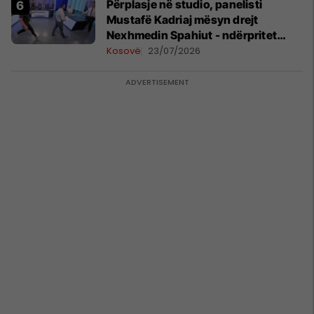
Përplasje në studio, panelisti
Mustafë Kadriaj mësyn drejt
Nexhmedin Spahiut - ndërpritet
transmetimi
Kosovë
23/07/2026