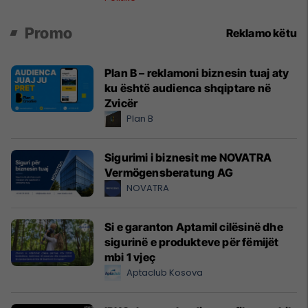
Promo
Reklamo këtu
Plan B – reklamoni biznesin tuaj aty
ku është audienca shqiptare në
Zvicër
Plan B
Sigurimi i biznesit me NOVATRA
Vermögensberatung AG
NOVATRA
Si e garanton Aptamil cilësinë dhe
sigurinë e produkteve për fëmijët
mbi 1 vjeç
Aptaclub Kosova