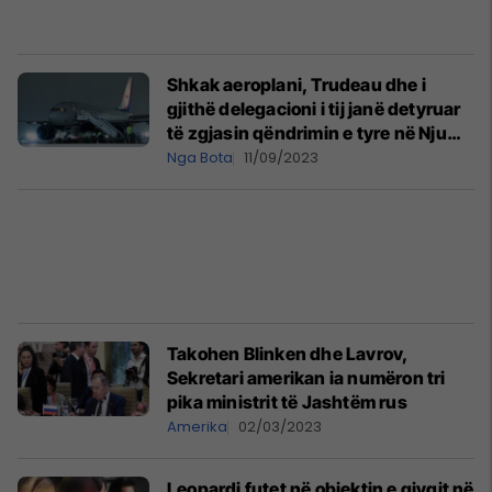
Shkak aeroplani, Trudeau dhe i
gjithë delegacioni i tij janë detyruar
të zgjasin qëndrimin e tyre në Nju
Delhi të Indisë
Nga Bota
11/09/2023
Takohen Blinken dhe Lavrov,
Sekretari amerikan ia numëron tri
pika ministrit të Jashtëm rus
Amerika
02/03/2023
Leopardi futet në objektin e gjyqit në