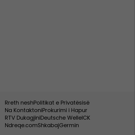
Rreth nesh
Politikat e Privatësisë
Na Kontaktoni
Prokurimi i Hapur
RTV Dukagjini
Deutsche Welle
ICK
Ndreqe.com
Shkabaj
Germin