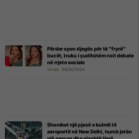
Përdor spec djegës për të "fryrë"
buzët, truku i çuditshëm nxit debate
në rrjete sociale
Virale
09/12/2024
Shembet një pjesë e kulmit të
aeroportit në New Delhi, humb jetën
një person dhe gjashtë tjerë