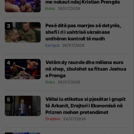
me nokaut ndaj Kristian Prengës
Boks
26/07/2026
Pesë ditë pas marrjes së detyrës,
shefi i ri i ushtrisë ukrainase
urdhëron kontroll të madh
Evropa
26/07/2026
Vetëm dy raunde dhe miliona euro
në xhep, zbulohet sa fituan Joshua
e Prenga
Boks
26/07/2026
Vëllai iu etiketua si pjesëtar i grupit
të Arkanit, Drejtori i Ekonomisë në
Prizren mohon pretendimet
Drejtësi
24/07/2026