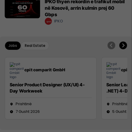
IPKO thyen rekordin e trafikut mobil
në Kosovë, arrin kulmin prej 60
Gbps
IPKO
Jobs
Real Estate
cpit comparit GmbH
cpit
Senior Product Designer (UX/UI) 4-
Senior Lead
Day Workweek
.NET) 4-Da
Prishtinë
Prishtinë
7 Gusht 2026
5 Gusht 2