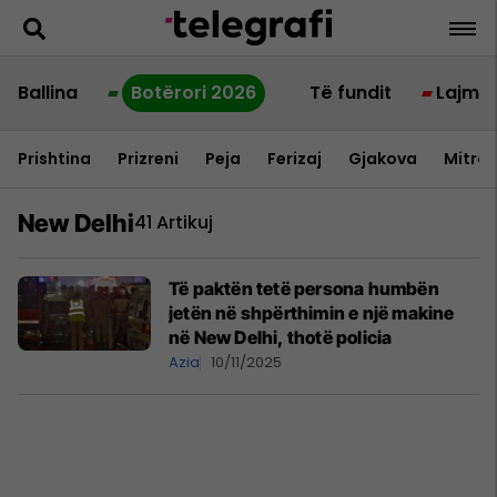
Ballina
Botërori 2026
Të fundit
Lajme
Prishtina
Prizreni
Peja
Ferizaj
Gjakova
Mitrov
New Delhi
41 Artikuj
Të paktën tetë persona humbën
jetën në shpërthimin e një makine
në New Delhi, thotë policia
Azia
10/11/2025