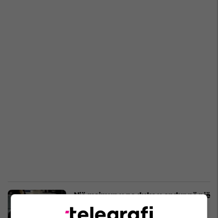
Një majmun u pa duke u endur në një
stacion treni në Indi
Interesante
02/11/2022