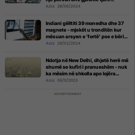
lëndohen – anulohen fluturimet
Azia
28/06/2024
Indiani gëlltiti 39 monedha dhe 37
magnete - mjekët u tronditën kur
mësuan arsyen e 'fortë' pse e bëri
këtë gjë ai
Azia
29/02/2024
Ndotja në New Delhi, dhjetë herë më
shumë se kufiri i pranueshëm - nuk
ka mësim në shkolla apo lojëra
jashtë shtëpive për fëmijët
Azia
06/11/2023