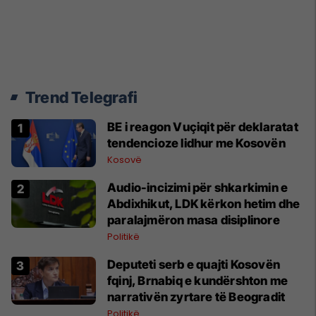
Trend Telegrafi
BE i reagon Vuçiqit për deklaratat
tendencioze lidhur me Kosovën
Kosovë
Audio-incizimi për shkarkimin e
Abdixhikut, LDK kërkon hetim dhe
paralajmëron masa disiplinore
Politikë
Deputeti serb e quajti Kosovën
fqinj, Brnabiq e kundërshton me
narrativën zyrtare të Beogradit
Politikë