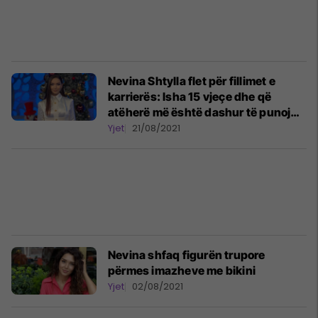
Nevina Shtylla flet për fillimet e
karrierës: Isha 15 vjeçe dhe që
atëherë më është dashur të punoj
shumë, të dështoj e të provoj sërish
Yjet
21/08/2021
Nevina shfaq figurën trupore
përmes imazheve me bikini
Yjet
02/08/2021