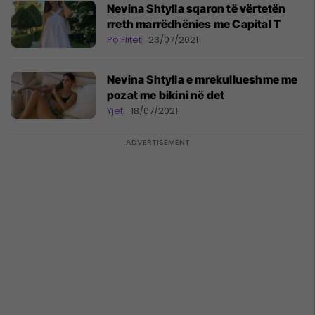
Nevina Shtylla sqaron të vërtetën
rreth marrëdhënies me Capital T
Po Flitet
23/07/2021
Nevina Shtylla e mrekullueshme me
pozat me bikini në det
Yjet
18/07/2021