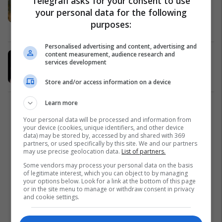
Telegrafi asks for your consent to use
një eksperience para një lidhjeje
your personal data for the following
serioze
purposes:
Po Flitet
19/07/2020
Personalised advertising and content, advertising and
content measurement, audience research and
Nevina Shtylla e pranon se është në
services development
një lidhje dashurie
Po Flitet
10/02/2020
Store and/or access information on a device
Learn more
1
Your personal data will be processed and information from
your device (cookies, unique identifiers, and other device
data) may be stored by, accessed by and shared with 369
partners, or used specifically by this site. We and our partners
may use precise geolocation data.
List of partners.
Some vendors may process your personal data on the basis
of legitimate interest, which you can object to by managing
your options below. Look for a link at the bottom of this page
or in the site menu to manage or withdraw consent in privacy
and cookie settings.