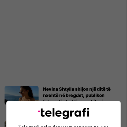
Nevina Shtylla shijon një ditë të
nxehtë në bregdet, publikon
fotografi atraktive me bikini
Yjet
09/11/2020
Nevina nuk është kundër pasjes së