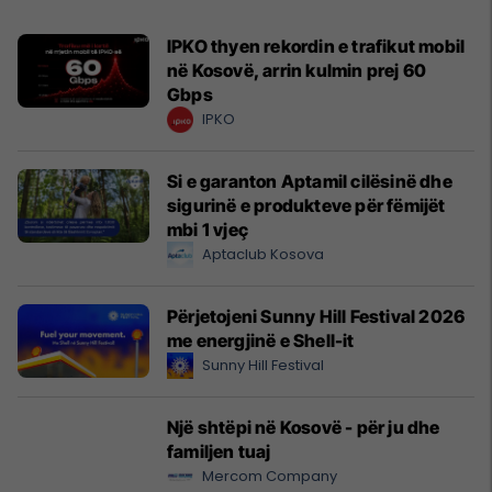
IPKO thyen rekordin e trafikut mobil
në Kosovë, arrin kulmin prej 60
Gbps
IPKO
Si e garanton Aptamil cilësinë dhe
sigurinë e produkteve për fëmijët
mbi 1 vjeç
Aptaclub Kosova
Përjetojeni Sunny Hill Festival 2026
me energjinë e Shell-it
Sunny Hill Festival
Një shtëpi në Kosovë - për ju dhe
familjen tuaj
Mercom Company