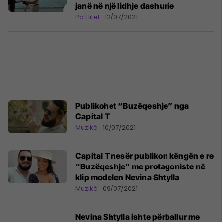
janë në një lidhje dashurie
Po Flitet
12/07/2021
Publikohet “Buzëqeshje” nga
Capital T
Muzikë
10/07/2021
Capital T nesër publikon këngën e re
“Buzëqeshje” me protagoniste në
klip modelen Nevina Shtylla
Muzikë
09/07/2021
Nevina Shtylla ishte përballur me