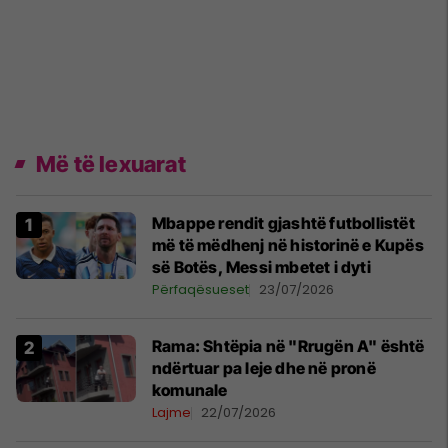
Më të lexuarat
Mbappe rendit gjashtë futbollistët
më të mëdhenj në historinë e Kupës
së Botës, Messi mbetet i dyti
Përfaqësueset
23/07/2026
Rama: Shtëpia në "Rrugën A" është
ndërtuar pa leje dhe në pronë
komunale
Lajme
22/07/2026