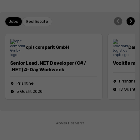
Jobs
Real Estate
cpit comparit GmbH
Darda
Senior Lead .NET Developer (C# /
Vozitës me 
.NET) 4-Day Workweek
Prishtinë
Prishtinë
13 Gusht 2
5 Gusht 2026