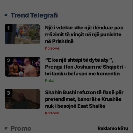
Trend Telegrafi
Një i vdekur dhe një i lënduar pas
rrëzimit të vinçit në një punishte
në Prishtinë
Kosovë
“E ke një shtëpi të dytë aty”,
Prenga fton Joshuan në Shqipëri –
britaniku befason me komentin
Boks
Shahin Bushi refuzon të flasë për
pretendimet, banorët e Krushës
nuk i besojnë Esat Shalës
Kosovë
Promo
Reklamo këtu