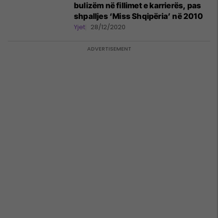
bulizëm në fillimet e karrierës, pas
shpalljes ‘Miss Shqipëria’ në 2010
Yjet
28/12/2020