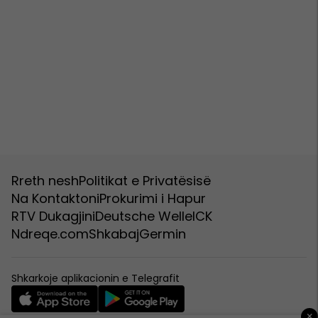
Rreth nesh
Politikat e Privatësisë
Na Kontaktoni
Prokurimi i Hapur
RTV Dukagjini
Deutsche Welle
ICK
Ndreqe.com
Shkabaj
Germin
Shkarkoje aplikacionin e Telegrafit
×