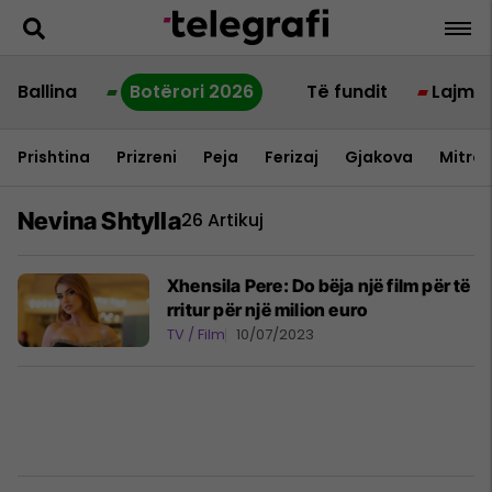
Ballina
Botërori 2026
Të fundit
Lajme
Prishtina
Prizreni
Peja
Ferizaj
Gjakova
Mitrov
Nevina Shtylla
26 Artikuj
Xhensila Pere: Do bëja një film për të
rritur për një milion euro
TV / Film
10/07/2023