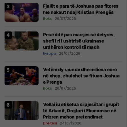
Fjalët e para të Joshuas pas fitores
me nokaut ndaj Kristian Prengës
Boks
26/07/2026
Pesë ditë pas marrjes së detyrës,
shefi i ri i ushtrisë ukrainase
urdhëron kontroll të madh
Evropa
26/07/2026
Vetëm dy raunde dhe miliona euro
në xhep, zbulohet sa fituan Joshua
e Prenga
Boks
26/07/2026
Vëllai iu etiketua si pjesëtar i grupit
të Arkanit, Drejtori i Ekonomisë në
Prizren mohon pretendimet
Drejtësi
24/07/2026