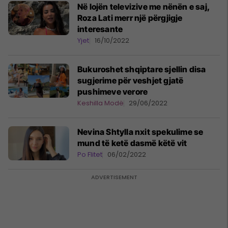
Në lojën televizive me nënën e saj,
Roza Lati merr një përgjigje
interesante
Yjet
16/10/2022
Bukuroshet shqiptare sjellin disa
sugjerime për veshjet gjatë
pushimeve verore
Keshilla Modë
29/06/2022
Nevina Shtylla nxit spekulime se
mund të ketë dasmë këtë vit
Po Flitet
06/02/2022