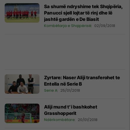
Sa shumë ndryshime tek Shqipëria,
Panucci sjell lojtar të rinj dhe lë
jashtë gardën e De Biasit
Kombëtarja e Shqipërisë
02/09/2018
Zyrtare: Naser Aliji transferohet te
Entella në Serie B
Serie A
25/01/2018
Aliji mund t’i bashkohet
Grasshopperit
Ndërkombëtare
20/01/2018