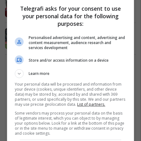
Kombëtare
Telegrafi asks for your consent to use
Kombëtarja e Shqipërisë
12/06/2017
your personal data for the following
purposes:
Izrael 0-3 Shqipëri, notat e lojtarëve
Personalised advertising and content, advertising and
(Foto)
content measurement, audience research and
Kombëtarja e Shqipërisë
12/06/2017
services development
Store and/or access information on a device
1
Learn more
Your personal data will be processed and information from
your device (cookies, unique identifiers, and other device
data) may be stored by, accessed by and shared with 369
partners, or used specifically by this site. We and our partners
may use precise geolocation data.
List of partners.
Some vendors may process your personal data on the basis
of legitimate interest, which you can object to by managing
your options below. Look for a link at the bottom of this page
or in the site menu to manage or withdraw consent in privacy
and cookie settings.