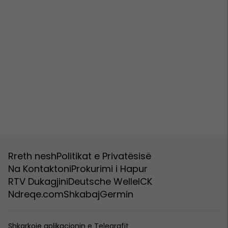
Rreth nesh
Politikat e Privatësisë
Na Kontaktoni
Prokurimi i Hapur
RTV Dukagjini
Deutsche Welle
ICK
Ndreqe.com
Shkabaj
Germin
Shkarkoje aplikacionin e Telegrafit