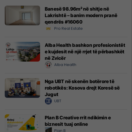
Banesë 98.96m² në shitje në
Lakrishtë – banim modern pranë
qendrës #16060
Pro Real Estate
Alba Health bashkon profesionistët
e kujdesit në një rrjet të përbashkët
në Zvicër
Alba Health
Nga UBT në skenën botërore të
robotikës: Kosova drejt Koresë së
Jugut
UBT
Plan B Creative rrit ndikimin e
biznesit tuaj online
Plan B