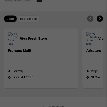
Jobs
Real Estate
Viva Fresh Store
Viva 
Pranues Malli
Arkatare
Ferizaj
Pejë
19 Gusht 2026
31 Gusht 2