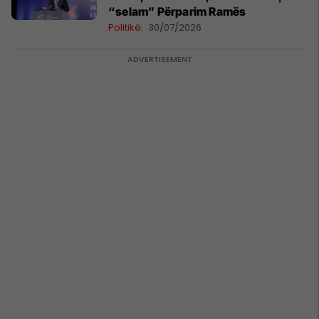
“selam” Përparim Ramës
Politikë
30/07/2026