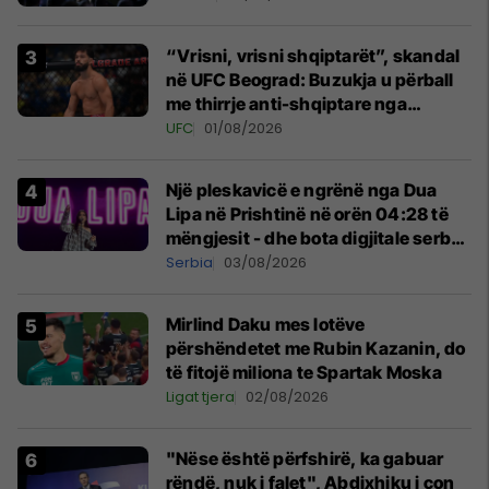
“Vrisni, vrisni shqiptarët”, skandal
në UFC Beograd: Buzukja u përball
me thirrje anti-shqiptare nga
tribunat
UFC
01/08/2026
Një pleskavicë e ngrënë nga Dua
Lipa në Prishtinë në orën 04:28 të
mëngjesit - dhe bota digjitale serbe
shpall gjendjen e luftës
Serbia
03/08/2026
Mirlind Daku mes lotëve
përshëndetet me Rubin Kazanin, do
të fitojë miliona te Spartak Moska
Ligat tjera
02/08/2026
"Nëse është përfshirë, ka gabuar
rëndë, nuk i falet", Abdixhiku i çon