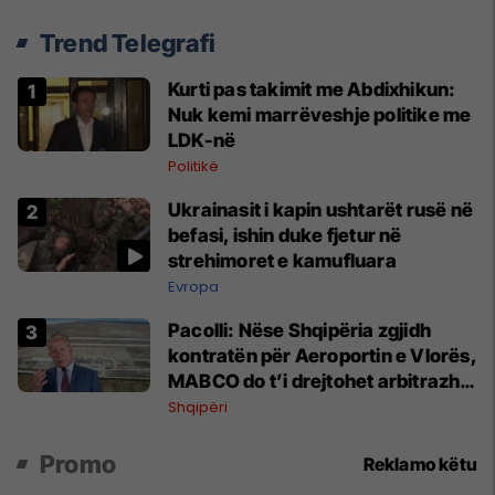
Trend Telegrafi
Kurti pas takimit me Abdixhikun:
Nuk kemi marrëveshje politike me
LDK-në
Politikë
Ukrainasit i kapin ushtarët rusë në
befasi, ishin duke fjetur në
strehimoret e kamufluara
Evropa
Pacolli: Nëse Shqipëria zgjidh
kontratën për Aeroportin e Vlorës,
MABCO do t’i drejtohet arbitrazhit
ndërkombëtar
Shqipëri
Promo
Reklamo këtu