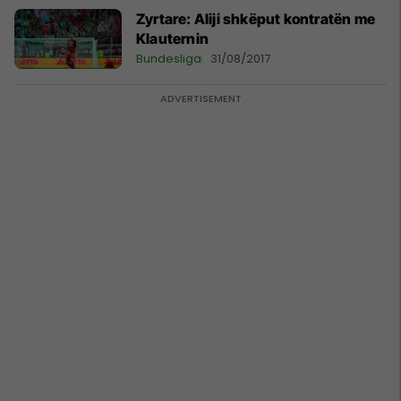
Zyrtare: Aliji shkëput kontratën me
Klauternin
Bundesliga
31/08/2017