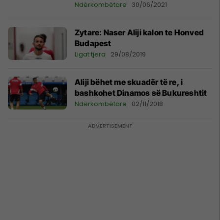
Ndërkombëtare
30/06/2021
Zytare: Naser Aliji kalon te Honved
Budapest
Ligat tjera
29/08/2019
Aliji bëhet me skuadër të re, i
bashkohet Dinamos së Bukureshtit
Ndërkombëtare
02/11/2018