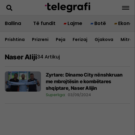
Ballina
Të fundit
Lajme
Botë
Ekono
Prishtina
Prizreni
Peja
Ferizaj
Gjakova
Mitrov
Naser Aliji
34 Artikuj
Zyrtare: Dinamo City nënshkruan
me mbrojtësin e kombëtares
shqiptare, Naser Alijin
Superliga
03/09/2024