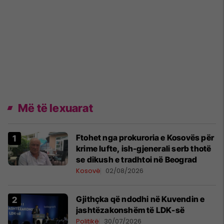
Më të lexuarat
Ftohet nga prokuroria e Kosovës për
krime lufte, ish-gjenerali serb thotë
se dikush e tradhtoi në Beograd
Kosovë
02/08/2026
Gjithçka që ndodhi në Kuvendin e
jashtëzakonshëm të LDK-së
Politikë
30/07/2026