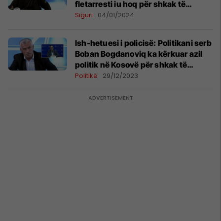
fletarresti iu hoq për shkak të
“karteleve të drogës”
Siguri
04/01/2024
Ish-hetuesi i policisë: Politikani serb
Boban Bogdanoviq ka kërkuar azil
politik në Kosovë për shkak të
Radoiçiqit
Politikë
29/12/2023