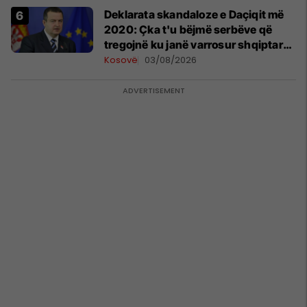
​Deklarata skandaloze e Daçiqit më
2020: Çka t'u bëjmë serbëve që
tregojnë ku janë varrosur shqiptarët
në Serbi
Kosovë
03/08/2026