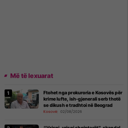
Më të lexuarat
Ftohet nga prokuroria e Kosovës për
krime lufte, ish-gjenerali serb thotë
se dikush e tradhtoi në Beograd
Kosovë
02/08/2026
“Vrisni, vrisni shqiptarët”, skandal