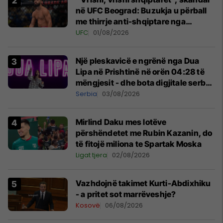
në UFC Beograd: Buzukja u përball
me thirrje anti-shqiptare nga
tribunat
UFC
01/08/2026
Një pleskavicë e ngrënë nga Dua
Lipa në Prishtinë në orën 04:28 të
mëngjesit - dhe bota digjitale serbe
shpall gjendjen e luftës
Serbia
03/08/2026
Mirlind Daku mes lotëve
përshëndetet me Rubin Kazanin, do
të fitojë miliona te Spartak Moska
Ligat tjera
02/08/2026
Vazhdojnë takimet Kurti-Abdixhiku
- a pritet sot marrëveshje?
Kosovë
06/08/2026