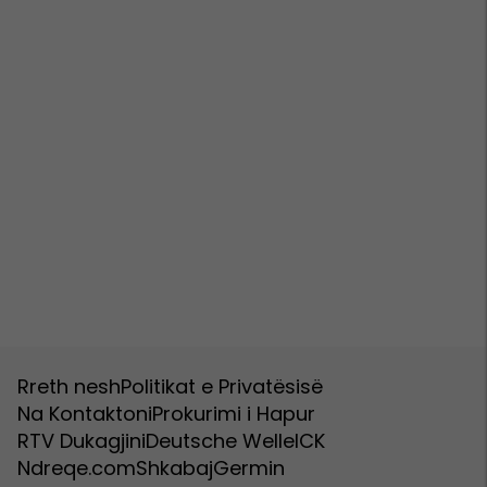
Rreth nesh
Politikat e Privatësisë
Na Kontaktoni
Prokurimi i Hapur
RTV Dukagjini
Deutsche Welle
ICK
Ndreqe.com
Shkabaj
Germin