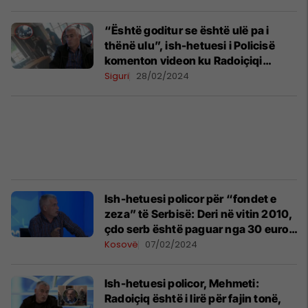
“Është goditur se është ulë pa i
thënë ulu”, ish-hetuesi i Policisë
komenton videon ku Radoiçiqi
grushton një person
Siguri
28/02/2024
Ish-hetuesi policor për “fondet e
zeza” të Serbisë: Deri në vitin 2010,
çdo serb është paguar nga 30 euro
për të protestuar
Kosovë
07/02/2024
Ish-hetuesi policor, Mehmeti:
Radoiçiq është i lirë për fajin tonë,