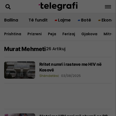
Ballina
Të fundit
Lajme
Botë
Ekono
Prishtina
Prizreni
Peja
Ferizaj
Gjakova
Mitrov
Murat Mehmeti
26 Artikuj
Rritet numri i rasteve me HIV në
Kosovë
Shëndetësi
03/08/2025