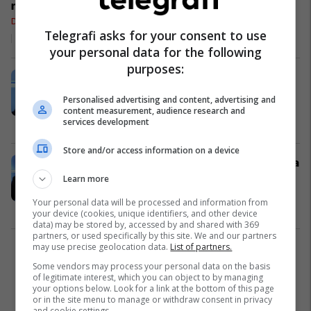
ndaj Radoiçiqit,
ish-hetuesi i
Drejtësi
Telegrafi asks for your consent to use
Policisë:
29/12/2023
your personal data for the following
Kryeprokurori
Isufaj mund të
purposes:
Ish-hetuesi Mehmeti: Kryesit e
ketë qenë i
grabitjeve, persona të depërtuar
ndikuar nga
Personalised advertising and content, advertising and
nga vende të perëndimit
content measurement, audience research and
opozita
services development
Siguri
23/11/2023
Store and/or access information on a device
Ish-hetuesi i Policisë: Serbia nuk i ka
më shumë se 12 mijë trupa që mund
Learn more
t’i mobilizojë kundër Kosovës
Your personal data will be processed and information from
Siguri
20/11/2023
your device (cookies, unique identifiers, and other device
data) may be stored by, accessed by and shared with 369
partners, or used specifically by this site. We and our partners
may use precise geolocation data.
List of partners.
1
Some vendors may process your personal data on the basis
of legitimate interest, which you can object to by managing
your options below. Look for a link at the bottom of this page
or in the site menu to manage or withdraw consent in privacy
and cookie settings.