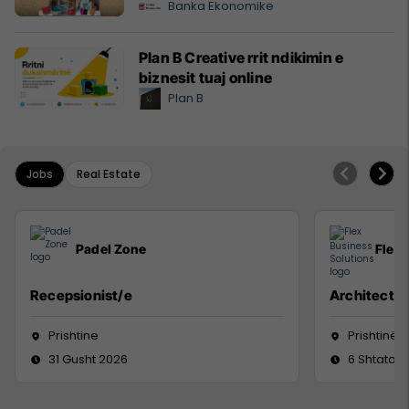
Banka Ekonomike
Plan B Creative rrit ndikimin e
biznesit tuaj online
Plan B
Jobs
Real Estate
Padel Zone
Flex 
Recepsionist/e
Architect
Prishtine
Prishtinë
31 Gusht 2026
6 Shtator 