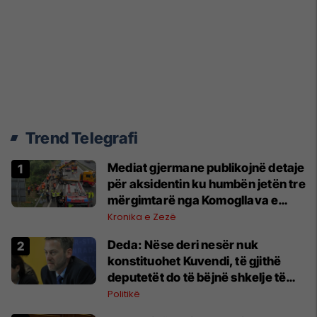
Trend Telegrafi
Mediat gjermane publikojnë detaje
për aksidentin ku humbën jetën tre
mërgimtarë nga Komogllava e
Ferizajt
Kronika e Zezë
Deda: Nëse deri nesër nuk
konstituohet Kuvendi, të gjithë
deputetët do të bëjnë shkelje të
rëndë kushtetuese
Politikë