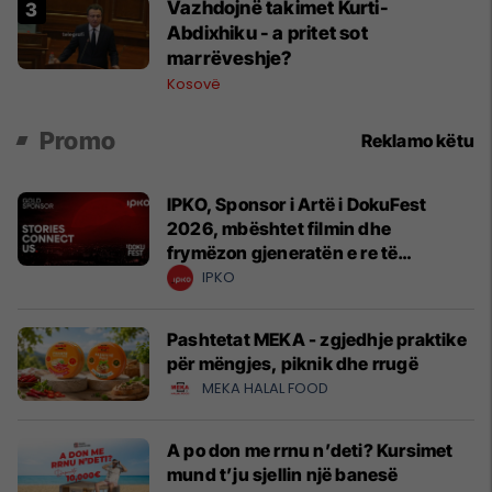
Vazhdojnë takimet Kurti-
Abdixhiku - a pritet sot
marrëveshje?
Kosovë
Promo
Reklamo këtu
IPKO, Sponsor i Artë i DokuFest
2026, mbështet filmin dhe
frymëzon gjeneratën e re të
krijuesve
IPKO
Pashtetat MEKA - zgjedhje praktike
për mëngjes, piknik dhe rrugë
MEKA HALAL FOOD
A po don me rrnu n’deti? Kursimet
mund t’ju sjellin një banesë