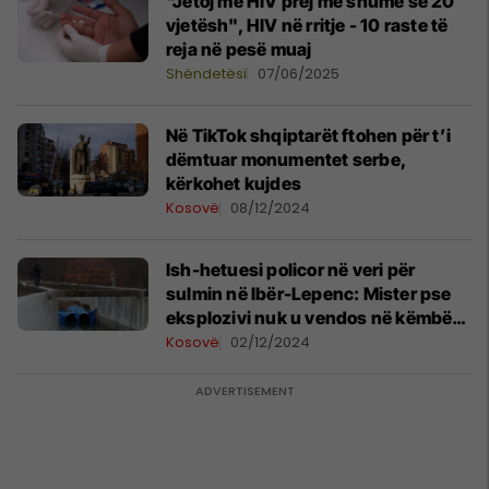
"Jetoj me HIV prej më shumë se 20
vjetësh", HIV në rritje - 10 raste të
reja në pesë muaj
Shëndetësi
07/06/2025
Në TikTok shqiptarët ftohen për t’i
dëmtuar monumentet serbe,
kërkohet kujdes
Kosovë
08/12/2024
Ish-hetuesi policor në veri për
sulmin në Ibër-Lepenc: Mister pse
eksplozivi nuk u vendos në këmbë
të urës, por në mes të saj
Kosovë
02/12/2024