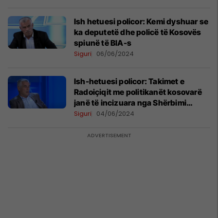
Ish hetuesi policor: Kemi dyshuar se
ka deputetë dhe policë të Kosovës
spiunë të BIA-s
Siguri
06/06/2024
Ish-hetuesi policor: Takimet e
Radoiçiqit me politikanët kosovarë
janë të incizuara nga Shërbimi
Inteligjent Serb
Siguri
04/06/2024