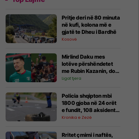
Pritje deri në 80 minuta
në kufi, kolona më e
gjatë te Dheu i Bardhë
Kosovë
Mirlind Daku mes
lotëve përshëndetet
me Rubin Kazanin, do
të fitojë miliona te
Ligat tjera
Spartak Moska
Policia shqipton mbi
1800 gjoba në 24 orët
e fundit, 108 aksidente
trafiku
Kronika e Zezë
Rritet çmimi i naftës,