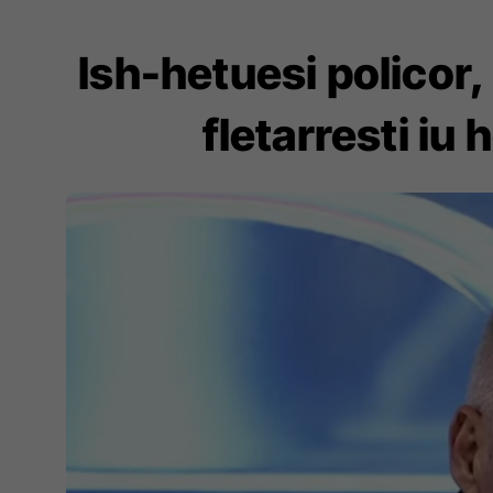
Ish-hetuesi policor, 
fletarresti iu