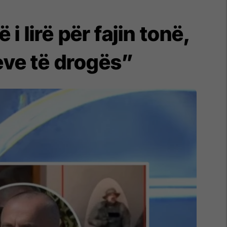
i lirë për fajin tonë,
leve të drogës”