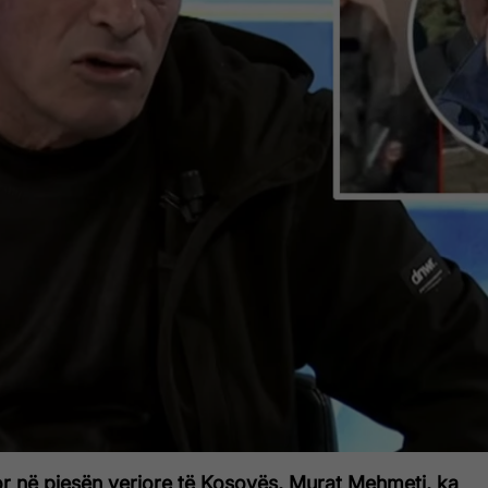
or në pjesën veriore të Kosovës, Murat Mehmeti, ka