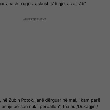
uar anash rrugës, askush s’di gjë, as ai s’di”
 në Zubin Potok, janë dërguar në mal, i kam parë
, asnjë person nuk i përballon”, tha ai. /Dukagjini/