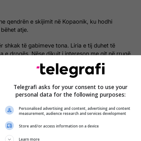
he qendrën e skijimit në Kopaonik, ku hodhi
bëhet atje.
për shkak të gabimeve tona. Liria e tij duhet të
la e drogës. Nëse dikujt i intereson me qit në rrugë,
 është i lirë. Nëse hulumtohet kartela e drogës,
et e kosovarëve në Kopaonik, kush po shkon, kush
 gjet kush e ka liruar, po flas kush e ka liruar. Jo
Telegrafi asks for your consent to use your
i, këndej nga Vushtrria”, tha ai, për
RTV Dukagjini
.
personal data for the following purposes:
ve politike, Milazim Gashi tha se në Kopaonik,
Personalised advertising and content, advertising and content
ton njerëz të ndryshëm.
measurement, audience research and services development
ë zonë turistike ku shkohet për skijim, në hotele
Store and/or access information on a device
rëz nga Radoiçiq dhe Vesleinoviq. Ka fotografi,
Learn more