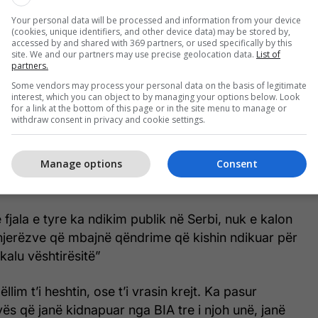
a kanë fotografi, ka vizita edhe nga
Your personal data will be processed and information from your device
 Radoiçiqin”, tha ai.
(cookies, unique identifiers, and other device data) may be stored by,
accessed by and shared with 369 partners, or used specifically by this
site. We and our partners may use precise geolocation data.
List of
 se shërbimi sekret serb,
apo siç njihet ndryshe
partners.
r në të kaluarën edhe qytetarë të Kosovës.
Some vendors may process your personal data on the basis of legitimate
interest, which you can object to by managing your options below. Look
for a link at the bottom of this page or in the site menu to manage or
 rast në komunën e Zubin Potokut, ku sipas tij, ishte
withdraw consent in privacy and cookie settings.
rson dhe ishte torturuar në mënyrë çnjerëzore.
Manage options
Consent
prime Serbia i bën për t’i heshtur zërat kritikë të
 fjala e tyre ka ndikim publik në Serbi, nuk e kalon
 njerëzve që mbajnë qëndrime që kishin ndikuar për
kalu vështirësitë”
llim t’i heshtin, ose t’i vrasin krejt. Ka pasur
ës që janë kidnapuar nga BIA tre i njoh unë, janë