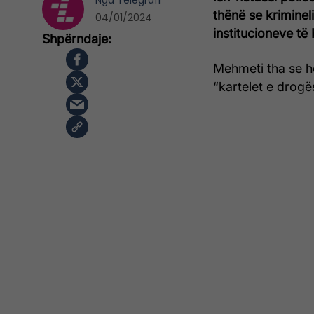
Nga
Telegrafi
thënë se krimineli
04/01/2024
institucioneve të
Mehmeti tha se heq
“kartelet e drogë