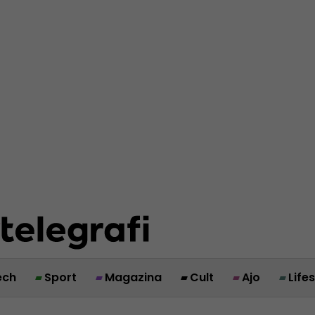
ech
Sport
Magazina
Cult
Ajo
Life