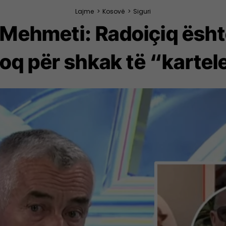
Lajme
>
Kosovë
>
Siguri
Mehmeti: Radoiçiq është 
 hoq për shkak të “karte