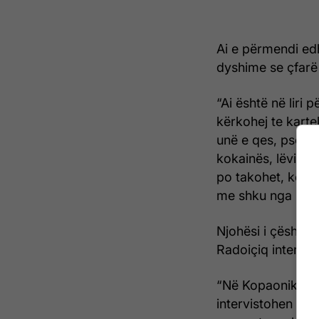
Ai e përmendi ed
dyshime se çfarë 
“Ai është në liri 
kërkohej te karte
unë e qes, pse ai
kokainës, lëvizj
po takohet, kem me
me shku nga Gjilan
Njohësi i çështje
Radoiçiq intervis
“Në Kopaonik ësht
intervistohen nje