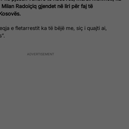
 Milan Radoiçiq gjendet në liri për faj të
 Kosovës.
ja e fletarrestit ka të bëjë me, siç i quajti ai,
s”.