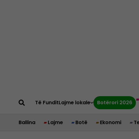
Të Fundit
Lajme lokale
Botërori 2026
Ballina
Lajme
Botë
Ekonomi
T