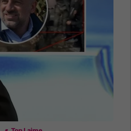
Top Lajme