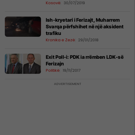
Kosovë
30/07/2019
Ish-kryetari i Ferizajt, Muharrem
Svarqa përfshihet në një aksident
trafiku
Kronika e Zezë
29/01/2018
Exit Poll-i: PDK ia rrëmben LDK-së
Ferizajn
Politikë
19/11/2017