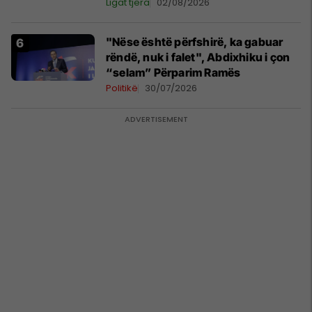
Ligat tjera
02/08/2026
"Nëse është përfshirë, ka gabuar
rëndë, nuk i falet", Abdixhiku i çon
“selam” Përparim Ramës
Politikë
30/07/2026