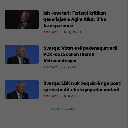
Ish-kryetari i Ferizajt kritikon
qeverisjen e Agim Aliut: S’ka
transparencë
Kosovë
09/10/2020
Svarqa: Votat e të pakënaqurve të
PDK-së ia sollën fitoren
Vetëvendosjes
Kosovë
21/11/2019
Svarqa: LDK nuk heq dorë nga posti
i presidentit dhe kryeparlamentarit
Kosovë
20/11/2019