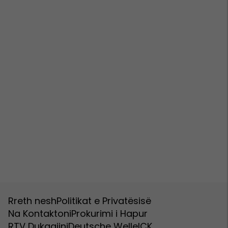
Rreth nesh
Politikat e Privatësisë
Na Kontaktoni
Prokurimi i Hapur
RTV Dukagjini
Deutsche Welle
ICK