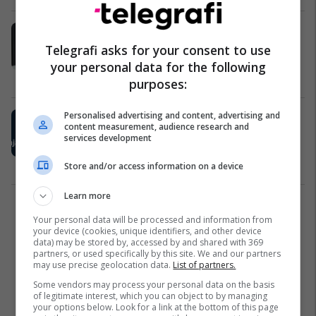
Svarqa: Gjatë kohës që ne e
drejtuam Ferizajn, u hapën 4 mijë
Telegrafi asks for your consent to use
biznese të reja (Video)
your personal data for the following
Parlamentare
19/10/2017
purposes:
Personalised advertising and content, advertising and
Svarqa tregon projektet që i ka
content measurement, audience research and
realizuar në Ferizaj dhe ato që
services development
planifikon t’i realizojë
Parlamentare
11/10/2017
Store and/or access information on a device
Learn more
1
Your personal data will be processed and information from
your device (cookies, unique identifiers, and other device
data) may be stored by, accessed by and shared with 369
partners, or used specifically by this site. We and our partners
may use precise geolocation data.
List of partners.
Some vendors may process your personal data on the basis
of legitimate interest, which you can object to by managing
your options below. Look for a link at the bottom of this page