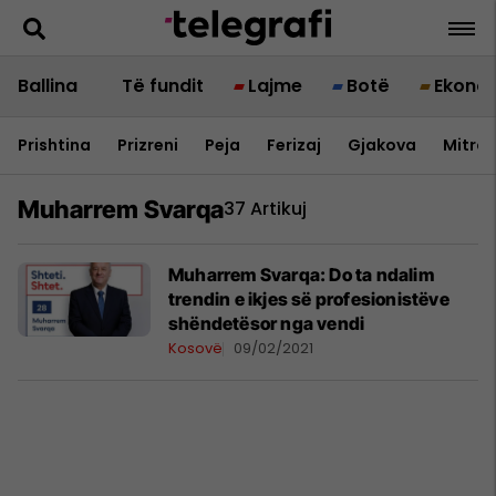
Ballina
Të fundit
Lajme
Botë
Ekono
Prishtina
Prizreni
Peja
Ferizaj
Gjakova
Mitrov
Muharrem Svarqa
37 Artikuj
Muharrem Svarqa: Do ta ndalim
trendin e ikjes së profesionistëve
shëndetësor nga vendi
Kosovë
09/02/2021