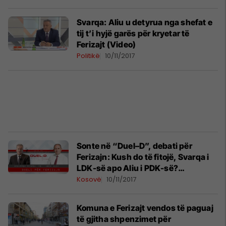
Svarqa: Aliu u detyrua nga shefat e
tij t’i hyjë garës për kryetar të
Ferizajt (Video)
Politikë
10/11/2017
Sonte në “Duel–D”, debati për
Ferizajn: Kush do të fitojë, Svarqa i
LDK-së apo Aliu i PDK-së?
(Sondazhi)
Kosovë
10/11/2017
Komuna e Ferizajt vendos të paguaj
të gjitha shpenzimet për