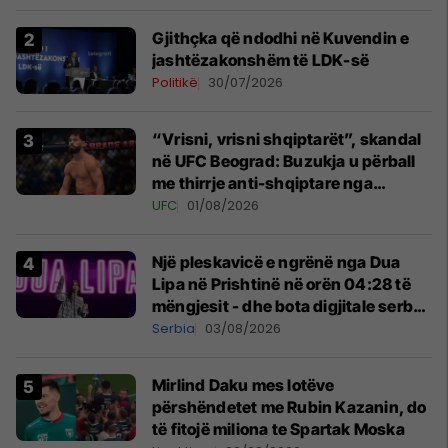
Gjithçka që ndodhi në Kuvendin e
jashtëzakonshëm të LDK-së
Politikë
30/07/2026
“Vrisni, vrisni shqiptarët”, skandal
në UFC Beograd: Buzukja u përball
me thirrje anti-shqiptare nga
tribunat
UFC
01/08/2026
Një pleskavicë e ngrënë nga Dua
Lipa në Prishtinë në orën 04:28 të
mëngjesit - dhe bota digjitale serbe
shpall gjendjen e luftës
Serbia
03/08/2026
Mirlind Daku mes lotëve
përshëndetet me Rubin Kazanin, do
të fitojë miliona te Spartak Moska