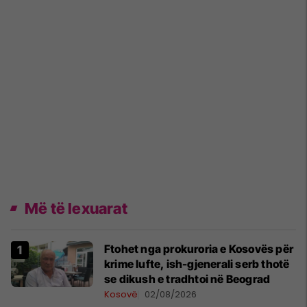
Më të lexuarat
Ftohet nga prokuroria e Kosovës për
krime lufte, ish-gjenerali serb thotë
se dikush e tradhtoi në Beograd
Kosovë
02/08/2026