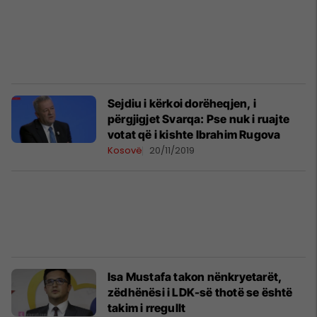
Sejdiu i kërkoi dorëheqjen, i
përgjigjet Svarqa: Pse nuk i ruajte
votat që i kishte Ibrahim Rugova
Kosovë
20/11/2019
Isa Mustafa takon nënkryetarët,
zëdhënësi i LDK-së thotë se është
takim i rregullt