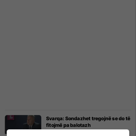
Svarqa: Sondazhet tregojnë se do të
fitojmë pa balotazh
Parlamentare
19/10/2017