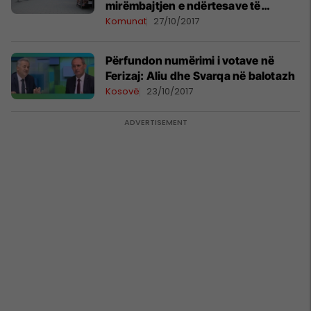
mirëmbajtjen e ndërtesave të
banimit kolektiv
Komunat
27/10/2017
Përfundon numërimi i votave në
Ferizaj: Aliu dhe Svarqa në balotazh
Kosovë
23/10/2017