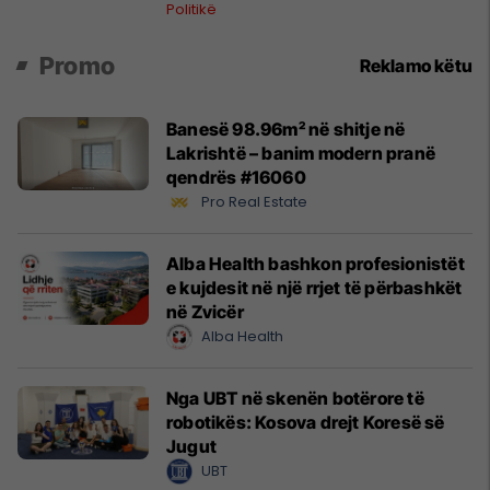
Politikë
Promo
Reklamo këtu
Banesë 98.96m² në shitje në
Lakrishtë – banim modern pranë
qendrës #16060
Pro Real Estate
Alba Health bashkon profesionistët
e kujdesit në një rrjet të përbashkët
në Zvicër
Alba Health
Nga UBT në skenën botërore të
robotikës: Kosova drejt Koresë së
Jugut
UBT