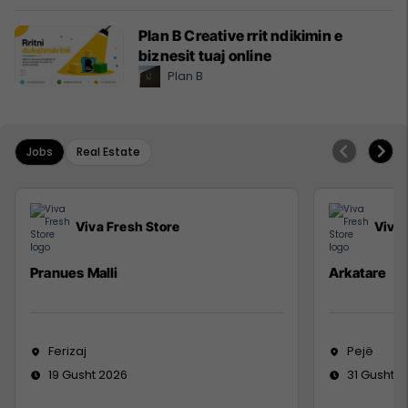
Plan B Creative rrit ndikimin e
biznesit tuaj online
Plan B
Jobs
Real Estate
Viva Fresh Store
Viva 
Pranues Malli
Arkatare
Ferizaj
Pejë
19 Gusht 2026
31 Gusht 2