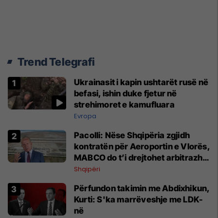
Trend Telegrafi
Ukrainasit i kapin ushtarët rusë në
befasi, ishin duke fjetur në
strehimoret e kamufluara
Evropa
Pacolli: Nëse Shqipëria zgjidh
kontratën për Aeroportin e Vlorës,
MABCO do t’i drejtohet arbitrazhit
ndërkombëtar
Shqipëri
Përfundon takimin me Abdixhikun,
Kurti: S'ka marrëveshje me LDK-
në