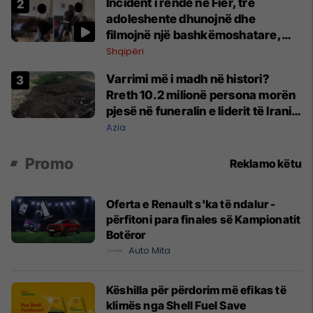
Incident i rëndë në Fier, tre
adoleshente dhunojnë dhe
filmojnë një bashkëmoshatare,
policia nis hetimet
Shqipëri
Varrimi më i madh në histori?
Rreth 10.2 milionë persona morën
pjesë në funeralin e liderit të Iranit
në 1989
Azia
Promo
Reklamo këtu
Oferta e Renault s'ka të ndalur -
përfitoni para finales së Kampionatit
Botëror
Auto Mita
Këshilla për përdorim më efikas të
klimës nga Shell Fuel Save