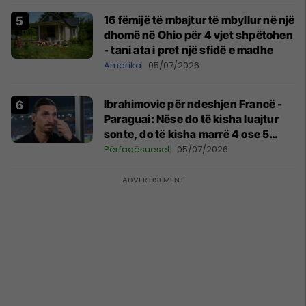
16 fëmijë të mbajtur të mbyllur në një
dhomë në Ohio për 4 vjet shpëtohen
- tani ata i pret një sfidë e madhe
Amerika
05/07/2026
Ibrahimovic për ndeshjen Francë -
Paraguai: Nëse do të kisha luajtur
sonte, do të kisha marrë 4 ose 5
kartonë të kuq
Përfaqësueset
05/07/2026