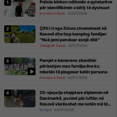
Policia kërkon ndihmën e qytetarëve
për identifikimin e këtij të dyshuari
Kronika e Zezë
02/07/2026
Çifti i ri nga Zvicra zhvendoset në
Kosovë dhe hap kamping familjar:
"Nuk jemi penduar asnjë ditë"
Telegrafi Zvicer
01/07/2026
Pamjet e kamerave zbardhin
përleshjen mes familjarëve ku
mbetën të plagosur katër persona
Kronika e Zezë
02/07/2026
25-vjeçarja shqiptare diplomon në
Danimarkë, punimi për luftën në
Kosovë vlerësohet me notën më të
lartë
Evropa
04/07/2026