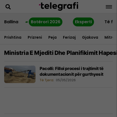
Ballina
Botërori 2026
Eksperti
Të fu
Prishtina
Prizreni
Peja
Ferizaj
Gjakova
Mitrov
Ministria E Mjediti Dhe Planifikimit Hapes
Pacolli: Filloi procesi i trajtimit të
dokumentacionit për gurthyesit
Të Tjera
05/05/2026