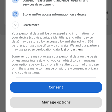
content measurement, audience research and
services development
Media
Tjera
Prishtinë
Suharekë
Store and/or access information on a device
20 Korrik 2026
31 Korrik 
Learn more
Your personal data will be processed and information from
your device (cookies, unique identifiers, and other device
data) may be stored by, accessed by and shared with 369
partners, or used specifically by this site. We and our partners
may use precise geolocation data.
List of partners.
Some vendors may process your personal data on the basis
of legitimate interest, which you can object to by managing
your options below. Look for a link at the bottom of this page
or in the site menu to manage or withdraw consent in privacy
and cookie settings.
Consent
Manage options