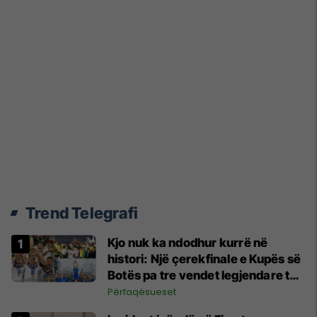
Trend Telegrafi
Kjo nuk ka ndodhur kurrë në
histori: Një çerekfinale e Kupës së
Botës pa tre vendet legjendare të
futbollit
Përfaqësueset