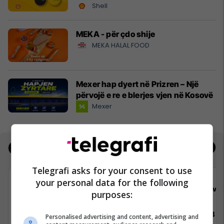
Shell
MEKA - për çdo shije
MEKA HALAL FOOD
Mexer hap dyert në Prizren – Një
përvojë e re e blerjes vjen në Kosovë
Mexer
Jobs
Real Estate
Telegrafi asks for your consent to use
your personal data for the following
Telegrafi
Viva 
purposes:
Video Editor (3 pozita)
Vozitës B
Personalised advertising and content, advertising and