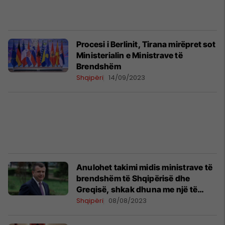
Procesi i Berlinit, Tirana mirëpret sot
Ministerialin e Ministrave të
Brendshëm
Shqipëri
14/09/2023
Anulohet takimi midis ministrave të
brendshëm të Shqipërisë dhe
Greqisë, shkak dhuna me një të
vdekur në Athinë
Shqipëri
08/08/2023