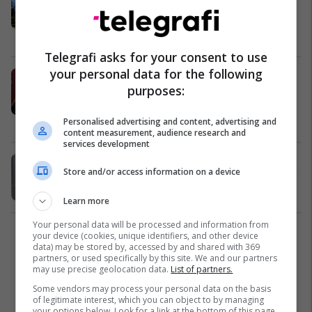
në Kuçovë, Rama: Janë krijuar 400
vende pune
Shqipëri
19/12/2022
Telegrafi asks for your consent to use
your personal data for the following
Shkarkohet nga detyra drejtori i
purposes:
policisë në Shqipëri, Çuçi: Nuk
realizoi objektivat
Personalised advertising and content, advertising and
Shqipëri
31/08/2022
content measurement, audience research and
services development
Ish-ministri Saimir Tahiri kërkon
Store and/or access information on a device
lirimin: “Më rrezikohet jeta në burg”
Shqipëri
22/04/2022
Learn more
Your personal data will be processed and information from
your device (cookies, unique identifiers, and other device
1
data) may be stored by, accessed by and shared with 369
partners, or used specifically by this site. We and our partners
may use precise geolocation data.
List of partners.
Some vendors may process your personal data on the basis
of legitimate interest, which you can object to by managing
your options below. Look for a link at the bottom of this page