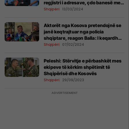
regjistri i adresave, çdo banesë me
numër unik
Shqipëri
13/03/2024
Aktorët nga Kosova pretendojnë se
janë keqtrajtuar nga policia
shqiptare, reagon Balla: I keqardhur
për publikimet në media
Shqipëri
07/02/2024
Peleshi: Stërvitje e përbashkët mes
ekipeve të kërkim shpëtimit të
Shqipërisë dhe Kosovës
Shqipëri
29/09/2023