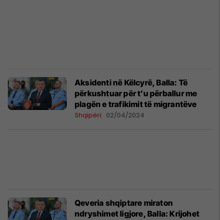
Aksidenti në Këlcyrë, Balla: Të
përkushtuar për t’u përballur me
plagën e trafikimit të migrantëve
Shqipëri
02/04/2024
Qeveria shqiptare miraton
ndryshimet ligjore, Balla: Krijohet