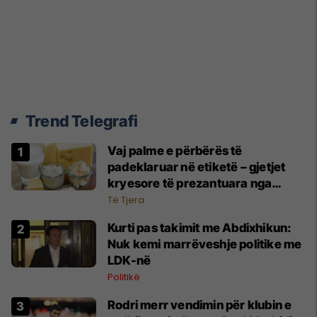
Trend Telegrafi
Vaj palme e përbërës të
padeklaruar në etiketë – gjetjet
kryesore të prezantuara nga
AUV-i pas kontrollit në sektorin e
Të Tjera
qumështit
Kurti pas takimit me Abdixhikun:
Nuk kemi marrëveshje politike me
LDK-në
Politikë
Rodri merr vendimin për klubin e