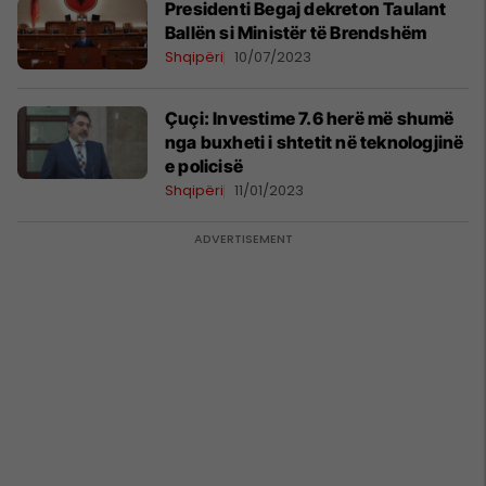
Presidenti Begaj dekreton Taulant
Ballën si Ministër të Brendshëm
Shqipëri
10/07/2023
Çuçi: Investime 7.6 herë më shumë
nga buxheti i shtetit në teknologjinë
e policisë
Shqipëri
11/01/2023