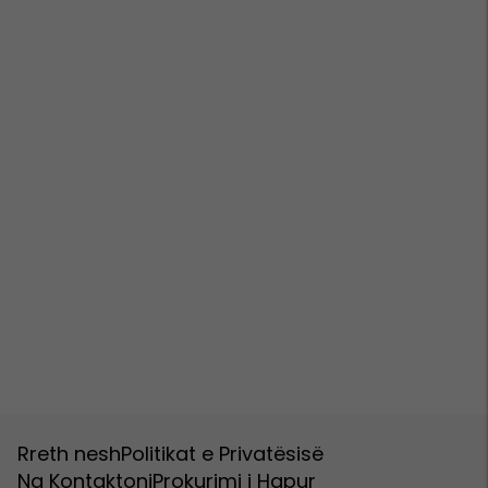
Rreth nesh
Politikat e Privatësisë
Na Kontaktoni
Prokurimi i Hapur