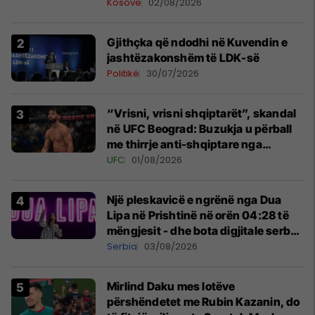
Kosovë
02/08/2026
Gjithçka që ndodhi në Kuvendin e
jashtëzakonshëm të LDK-së
Politikë
30/07/2026
“Vrisni, vrisni shqiptarët”, skandal
në UFC Beograd: Buzukja u përball
me thirrje anti-shqiptare nga
tribunat
UFC
01/08/2026
Një pleskavicë e ngrënë nga Dua
Lipa në Prishtinë në orën 04:28 të
mëngjesit - dhe bota digjitale serbe
shpall gjendjen e luftës
Serbia
03/08/2026
Mirlind Daku mes lotëve
përshëndetet me Rubin Kazanin, do