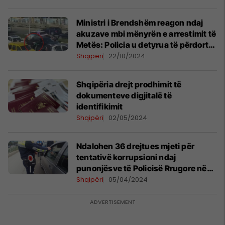
Ministri i Brendshëm reagon ndaj
akuzave mbi mënyrën e arrestimit të
Metës: Policia u detyrua të përdorte
forcën
Shqipëri
22/10/2024
Shqipëria drejt prodhimit të
dokumenteve digjitalë të
identifikimit
Shqipëri
02/05/2024
Ndalohen 36 drejtues mjeti për
tentativë korrupsioni ndaj
punonjësve të Policisë Rrugore në
Shqipëri
Shqipëri
05/04/2024