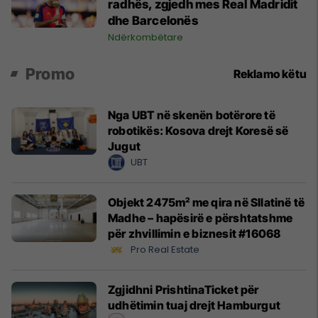
radhës, zgjedh mes Real Madridit
dhe Barcelonës
Ndërkombëtare
Promo
Reklamo këtu
Nga UBT në skenën botërore të
robotikës: Kosova drejt Koresë së
Jugut
UBT
Objekt 2475m² me qira në Sllatinë të
Madhe – hapësirë e përshtatshme
për zhvillimin e biznesit #16068
Pro Real Estate
Zgjidhni PrishtinaTicket për
udhëtimin tuaj drejt Hamburgut