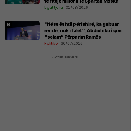
të fitojë miliona te Spartak Moska
Ligat tjera
02/08/2026
"Nëse është përfshirë, ka gabuar
rëndë, nuk i falet", Abdixhiku i çon
“selam” Përparim Ramës
Politikë
30/07/2026