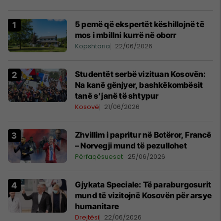
5 pemë që ekspertët këshillojnë të
mos i mbillni kurrë në oborr
Kopshtaria
22/06/2026
Studentët serbë vizituan Kosovën:
Na kanë gënjyer, bashkëkombësit
tanë s’janë të shtypur
Kosovë
21/06/2026
Zhvillim i papritur në Botëror, Francë
– Norvegji mund të pezullohet
Përfaqësueset
25/06/2026
​Gjykata Speciale: Të paraburgosurit
mund të vizitojnë Kosovën për arsye
humanitare
Drejtësi
22/06/2026