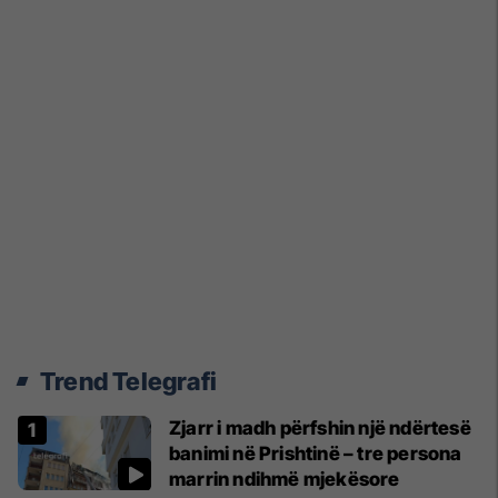
Trend Telegrafi
Zjarr i madh përfshin një ndërtesë
banimi në Prishtinë – tre persona
marrin ndihmë mjekësore