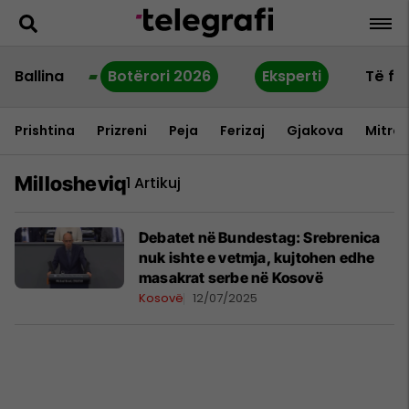
Ballina
Botërori 2026
Eksperti
Të fu
Prishtina
Prizreni
Peja
Ferizaj
Gjakova
Mitrov
Millosheviq
1 Artikuj
Debatet në Bundestag: Srebrenica
nuk ishte e vetmja, kujtohen edhe
masakrat serbe në Kosovë
Kosovë
12/07/2025