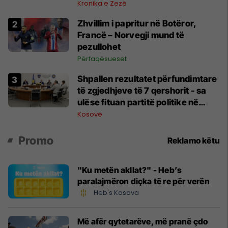
Kronika e Zezë
Zhvillim i papritur në Botëror,
Francë – Norvegji mund të
pezullohet
Përfaqësueset
Shpallen rezultatet përfundimtare
të zgjedhjeve të 7 qershorit - sa
ulëse fituan partitë politike në
Kuvend?
Kosovë
Promo
Reklamo këtu
"Ku metën akllat?" - Heb’s
paralajmëron diçka të re për verën
Heb's Kosova
Më afër qytetarëve, më pranë çdo