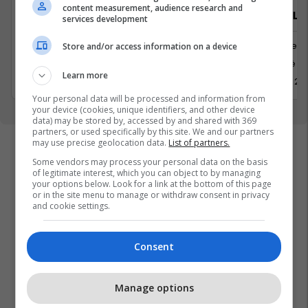
content measurement, audience research and
Udhëheqës për sektorin vegla pune
Zyrtar/e Lig
services development
dhe kopësht
Juridike
Store and/or access information on a device
Tjera
Kosovë
Learn more
12 Korrik 2026
1 Korrik 20
Your personal data will be processed and information from
your device (cookies, unique identifiers, and other device
data) may be stored by, accessed by and shared with 369
partners, or used specifically by this site. We and our partners
may use precise geolocation data.
List of partners.
Some vendors may process your personal data on the basis
of legitimate interest, which you can object to by managing
your options below. Look for a link at the bottom of this page
or in the site menu to manage or withdraw consent in privacy
and cookie settings.
Consent
Manage options