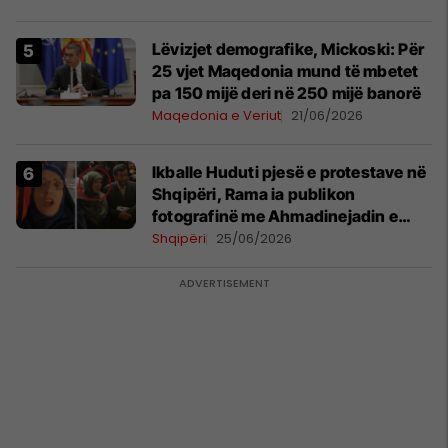
Lëvizjet demografike, Mickoski: Për
25 vjet Maqedonia mund të mbetet
pa 150 mijë deri në 250 mijë banorë
Maqedonia e Veriut
21/06/2026
Ikballe Huduti pjesë e protestave në
Shqipëri, Rama ia publikon
fotografinë me Ahmadinejadin e
Iranit
Shqipëri
25/06/2026