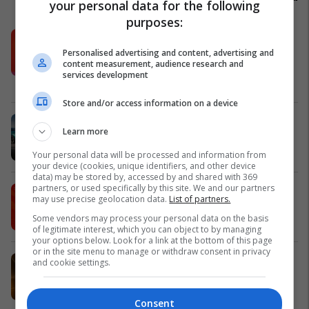
your personal data for the following
purposes:
Këtë herë me kartelë gërvishtëse
plotësisht digjitale dhe mbi 40 mijë
Personalised advertising and content, advertising and
content measurement, audience research and
shpërblime instant!
services development
Meridian
Store and/or access information on a device
Zgjidhni një nga katër modelet tuaja
Learn more
të preferuara Peugeot
Peugot Kosova
Your personal data will be processed and information from
your device (cookies, unique identifiers, and other device
data) may be stored by, accessed by and shared with 369
partners, or used specifically by this site. We and our partners
IPKO vazhdon partneritetin me
may use precise geolocation data.
List of partners.
Sunny Hill Festival 2026
Some vendors may process your personal data on the basis
IPKO
of legitimate interest, which you can object to by managing
your options below. Look for a link at the bottom of this page
or in the site menu to manage or withdraw consent in privacy
EXPO DIASPORA 2026 mbahet më
and cookie settings.
3, 4 dhe 5 gusht në Prishtinë
Expo Prishtina
Consent