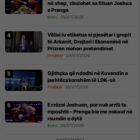
në xhep, zbulohet sa fituan Joshua
e Prenga
Boks
26/07/2026
Vëllai iu etiketua si pjesëtar i grupit
të Arkanit, Drejtori i Ekonomisë në
Prizren mohon pretendimet
Drejtësi
24/07/2026
Gjithçka që ndodhi në Kuvendin e
jashtëzakonshëm të LDK-së
Politikë
30/07/2026
E rrëzoi Joshuan, por nuk arriti ta
mposhtë – Prenga bie me nokaut në
raundin e dytë
Boks
26/07/2026