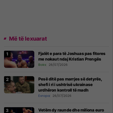
Më të lexuarat
Fjalët e para të Joshuas pas fitores
me nokaut ndaj Kristian Prengës
Boks
26/07/2026
Pesë ditë pas marrjes së detyrës,
shefi i ri i ushtrisë ukrainase
urdhëron kontroll të madh
Evropa
26/07/2026
Vetëm dy raunde dhe miliona euro