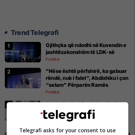
Trend Telegrafi
Gjithçka që ndodhi në Kuvendin e
jashtëzakonshëm të LDK-së
Politikë
"Nëse është përfshirë, ka gabuar
rëndë, nuk i falet", Abdixhiku i çon
“selam” Përparim Ramës
Politikë
Abdixhiku i mbijetoi nismës së
shkarkimit, flet Muhaxheri
Politikë
Telegrafi asks for your consent to use
Promo
Reklamo këtu