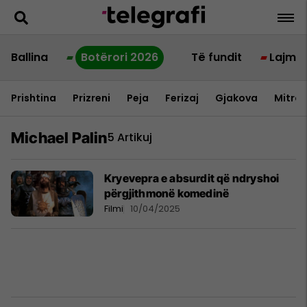
Ballina
Botërori 2026
Të fundit
Lajme
Prishtina
Prizreni
Peja
Ferizaj
Gjakova
Mitrov
Michael Palin
5 Artikuj
Kryevepra e absurdit që ndryshoi
përgjithmonë komedinë
Filmi
10/04/2025