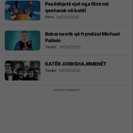
Pesëdhjetë vjet nga filmi më
qesharak në botë!
Filmi
24/03/2025
Babai nevrik që frymëzoi Michael
Palinin
Teatri
20/09/2021
KATËR JORKSHAJRMENËT
Teatri
09/01/2020