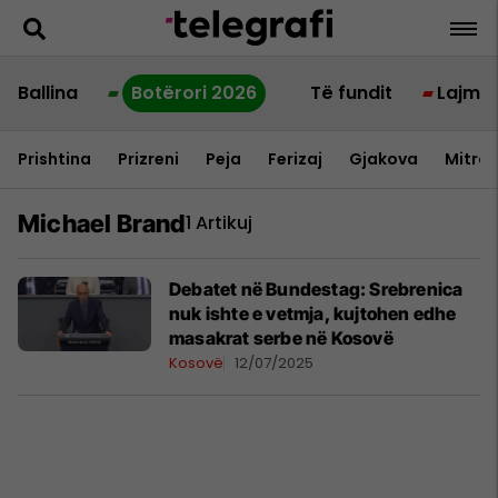
Ballina
Botërori 2026
Të fundit
Lajme
Prishtina
Prizreni
Peja
Ferizaj
Gjakova
Mitrov
Michael Brand
1 Artikuj
Debatet në Bundestag: Srebrenica
nuk ishte e vetmja, kujtohen edhe
masakrat serbe në Kosovë
Kosovë
12/07/2025