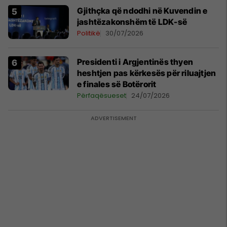
Gjithçka që ndodhi në Kuvendin e
jashtëzakonshëm të LDK-së
Politikë
30/07/2026
Presidenti i Argjentinës thyen
heshtjen pas kërkesës për riluajtjen
e finales së Botërorit
Përfaqësueset
24/07/2026