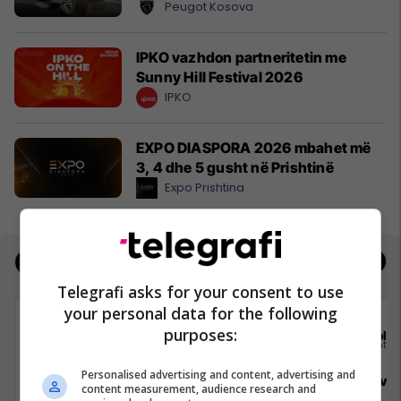
Peugot Kosova
IPKO vazhdon partneritetin me
Sunny Hill Festival 2026
IPKO
EXPO DIASPORA 2026 mbahet më
3, 4 dhe 5 gusht në Prishtinë
Expo Prishtina
Jobs
Real Estate
Telegrafi asks for your consent to use
your personal data for the following
purposes:
Elkos Group
Sola
Personalised advertising and content, advertising and
Specialist Mishi (Kasap)
Sales Deve
content measurement, audience research and
Manager