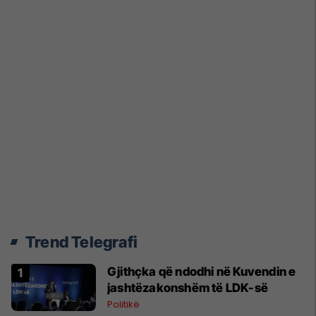
Trend Telegrafi
Gjithçka që ndodhi në Kuvendin e
jashtëzakonshëm të LDK-së
Politikë