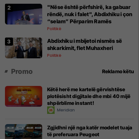
"Nëse është përfshirë, ka gabuar
rëndë, nuk i falet", Abdixhiku i çon
“selam” Përparim Ramës
Politikë
Abdixhiku i mbijetoi nismës së
shkarkimit, flet Muhaxheri
Politikë
Promo
Reklamo këtu
Këtë herë me kartelë gërvishtëse
plotësisht digjitale dhe mbi 40 mijë
shpërblime instant!
Meridian
Zgjidhni një nga katër modelet tuaja
të preferuara Peugeot