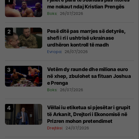
me nokaut ndaj Kristian Prengës
Boks
26/07/2026
Pesë ditë pas marrjes së detyrës,
shefi i ri i ushtrisë ukrainase
urdhëron kontroll të madh
Evropa
26/07/2026
Vetëm dy raunde dhe miliona euro
në xhep, zbulohet sa fituan Joshua
e Prenga
Boks
26/07/2026
Vëllai iu etiketua si pjesëtar i grupit
të Arkanit, Drejtori i Ekonomisë në
Prizren mohon pretendimet
Drejtësi
24/07/2026