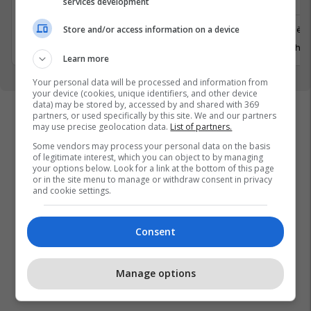
services development
Ferizaj
Prishtinë
Store and/or access information on a device
3 Gusht 2026
29 Gusht 
Learn more
Your personal data will be processed and information from
your device (cookies, unique identifiers, and other device
data) may be stored by, accessed by and shared with 369
partners, or used specifically by this site. We and our partners
may use precise geolocation data.
List of partners.
Some vendors may process your personal data on the basis
of legitimate interest, which you can object to by managing
your options below. Look for a link at the bottom of this page
or in the site menu to manage or withdraw consent in privacy
and cookie settings.
Consent
Manage options