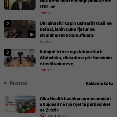
Nuk kemi marrëveshje politike me
LDK-në
Politikë
Ukrainasit i kapin ushtarët rusë në
befasi, ishin duke fjetur në
strehimoret e kamufluara
Evropa
Kalojnë tri orë nga takimi Kurti-
Abdixhiku, diskutime për formimin
e institucioneve
Politikë
Promo
Reklamo këtu
Alba Health bashkon profesionistët
e kujdesit në një rrjet të përbashkët
në Zvicër
Alba Health