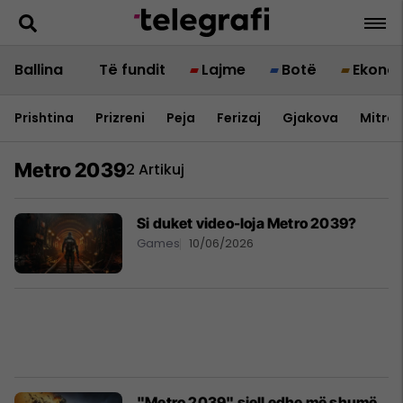
Ballina
Të fundit
Lajme
Botë
Ekono
Prishtina
Prizreni
Peja
Ferizaj
Gjakova
Mitrov
Metro 2039
2 Artikuj
Si duket video-loja Metro 2039?
Games
10/06/2026
"Metro 2039" sjell edhe më shumë