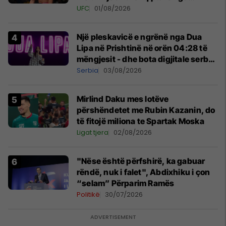
tribunat
UFC
01/08/2026
Një pleskavicë e ngrënë nga Dua
Lipa në Prishtinë në orën 04:28 të
mëngjesit - dhe bota digjitale serbe
shpall gjendjen e luftës
Serbia
03/08/2026
Mirlind Daku mes lotëve
përshëndetet me Rubin Kazanin, do
të fitojë miliona te Spartak Moska
Ligat tjera
02/08/2026
"Nëse është përfshirë, ka gabuar
rëndë, nuk i falet", Abdixhiku i çon
“selam” Përparim Ramës
Politikë
30/07/2026