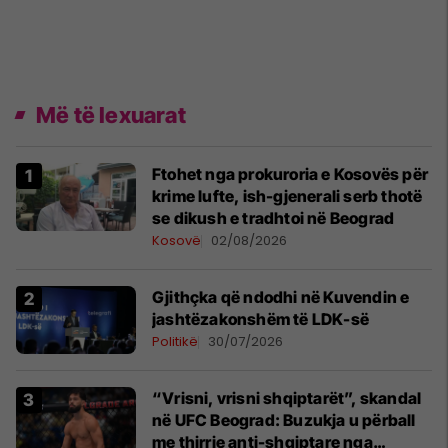
Më të lexuarat
Ftohet nga prokuroria e Kosovës për
krime lufte, ish-gjenerali serb thotë
se dikush e tradhtoi në Beograd
Kosovë
02/08/2026
Gjithçka që ndodhi në Kuvendin e
jashtëzakonshëm të LDK-së
Politikë
30/07/2026
“Vrisni, vrisni shqiptarët”, skandal
në UFC Beograd: Buzukja u përball
me thirrje anti-shqiptare nga