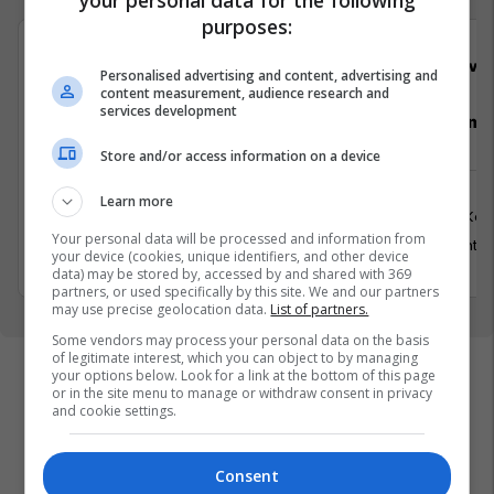
your personal data for the following
purposes:
Viva Fresh Store
Viva 
Personalised advertising and content, advertising and
content measurement, audience research and
services development
Pranues Malli
Pranues mal
Store and/or access information on a device
Learn more
Ferizaj
Fushë Ko
Your personal data will be processed and information from
19 Gusht 2026
31 Gusht 2
your device (cookies, unique identifiers, and other device
data) may be stored by, accessed by and shared with 369
partners, or used specifically by this site. We and our partners
may use precise geolocation data.
List of partners.
Some vendors may process your personal data on the basis
of legitimate interest, which you can object to by managing
your options below. Look for a link at the bottom of this page
or in the site menu to manage or withdraw consent in privacy
and cookie settings.
Consent