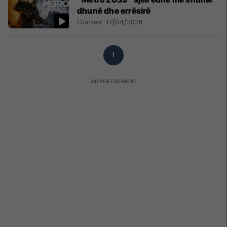
dhunë dhe errësirë ​​
Games
17/04/2026
1