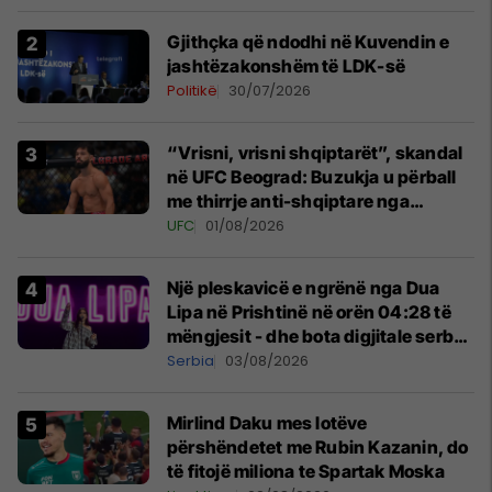
Gjithçka që ndodhi në Kuvendin e
jashtëzakonshëm të LDK-së
Politikë
30/07/2026
“Vrisni, vrisni shqiptarët”, skandal
në UFC Beograd: Buzukja u përball
me thirrje anti-shqiptare nga
tribunat
UFC
01/08/2026
Një pleskavicë e ngrënë nga Dua
Lipa në Prishtinë në orën 04:28 të
mëngjesit - dhe bota digjitale serbe
shpall gjendjen e luftës
Serbia
03/08/2026
Mirlind Daku mes lotëve
përshëndetet me Rubin Kazanin, do
të fitojë miliona te Spartak Moska