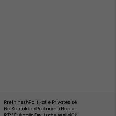
Rreth nesh
Politikat e Privatësisë
Na Kontaktoni
Prokurimi i Hapur
RTV Dukagjini
Deutsche Welle
ICK