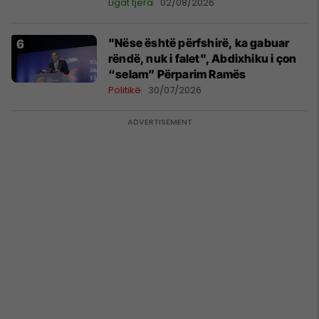
Ligat tjera
02/08/2026
"Nëse është përfshirë, ka gabuar
rëndë, nuk i falet", Abdixhiku i çon
“selam” Përparim Ramës
Politikë
30/07/2026