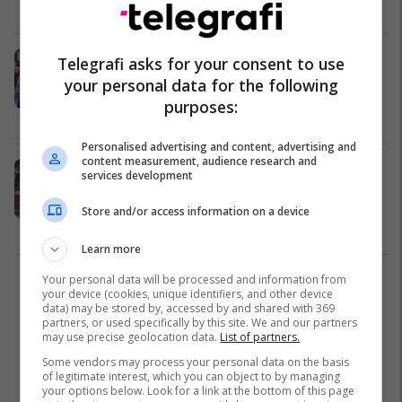
të jetë fyer nga veprimi im i pamatur
Yjet
24/04/2023
Rozana Radi për videon e Megit në
Telegrafi asks for your consent to use
varreza: Më ka shokuar, mendoj që
your personal data for the following
nuk është mirë mendërisht
purposes:
Yjet
24/04/2023
Personalised advertising and content, advertising and
content measurement, audience research and
Noizy i reagon ashpër Megi Pojanit
services development
pas videos ku shfaqej duke u tallur
pranë varrit të një familjari
Store and/or access information on a device
Yjet
24/04/2023
Learn more
Your personal data will be processed and information from
1
your device (cookies, unique identifiers, and other device
data) may be stored by, accessed by and shared with 369
partners, or used specifically by this site. We and our partners
may use precise geolocation data.
List of partners.
Some vendors may process your personal data on the basis
of legitimate interest, which you can object to by managing
your options below. Look for a link at the bottom of this page