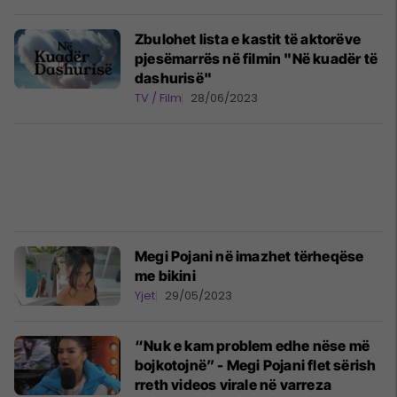
Zbulohet lista e kastit të aktorëve
pjesëmarrës në filmin "Në kuadër të
dashurisë"
TV / Film
28/06/2023
Megi Pojani në imazhet tërheqëse
me bikini
Yjet
29/05/2023
“Nuk e kam problem edhe nëse më
bojkotojnë” - Megi Pojani flet sërish
rreth videos virale në varreza