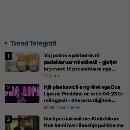
Trend Telegrafi
Vaj palme e përbërës të
padeklaruar në etiketë – gjetjet
kryesore të prezantuara nga
AUV-i pas kontrollit në sektorin e
Të Tjera
qumështit
Një pleskavicë e ngrënë nga Dua
Lipa në Prishtinë në orën 04:28 të
mëngjesit - dhe bota digjitale
serbe shpall gjendjen e luftës
Enver Robelli
Serbia
Kurti pas takimit me Abdixhikun:
Nuk kemi marrëveshje politike me