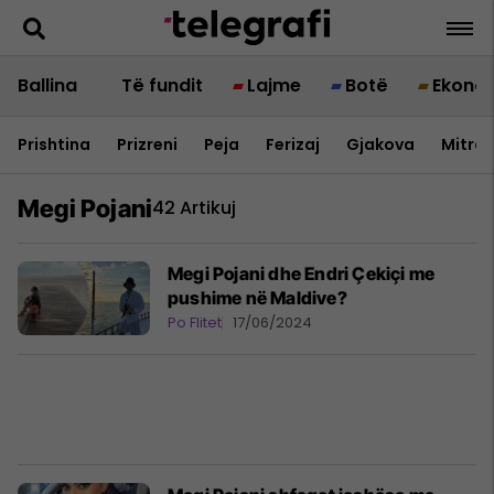
Ballina
Të fundit
Lajme
Botë
Ekono
Prishtina
Prizreni
Peja
Ferizaj
Gjakova
Mitrov
Megi Pojani
42 Artikuj
Megi Pojani dhe Endri Çekiçi me
pushime në Maldive?
Po Flitet
17/06/2024