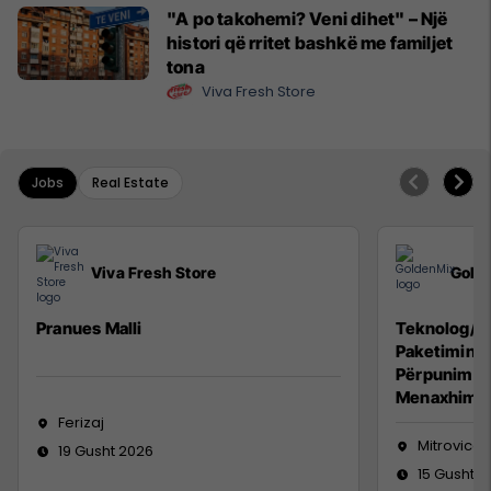
"A po takohemi? Veni dihet" – Një
histori që rritet bashkë me familjet
tona
Viva Fresh Store
Jobs
Real Estate
Viva Fresh Store
Gold
Pranues Malli
Teknolog/e 
Paketimin e
Përpunimin 
Menaxhimin 
Ferizaj
Mitrovicë
19 Gusht 2026
15 Gusht 2