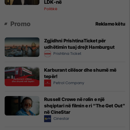
LDK-në
Politikë
Promo
Reklamo këtu
Zgjidhni PrishtinaTicket për
udhëtimin tuaj drejt Hamburgut
Prishtina Ticket
Karburant cilësor dhe shumë më
tepër!
Petrol Company
Russell Crowe në rolin e një
shqiptari në filmin e ri “The Get Out”
në CineStar
Cinestar