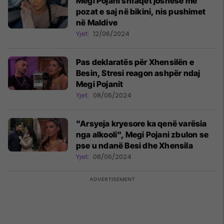
Megi Pojani shfaqet joshëse me
pozat e saj në bikini, nis pushimet
në Maldive
Yjet
12/06/2024
Pas deklaratës për Xhensilën e
Besin, Stresi reagon ashpër ndaj
Megi Pojanit
Yjet
08/06/2024
"Arsyeja kryesore ka qenë varësia
nga alkooli", Megi Pojani zbulon se
pse u ndanë Besi dhe Xhensila
Yjet
08/06/2024