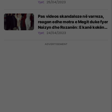
Yjet
25/04/2023
Pas videos skandaloze në varreza,
reagon edhe motra e Megit duke fyer
Noizyn dhe Rozanën: E kanë kokën
më të madhe se trupin
Yjet
24/04/2023