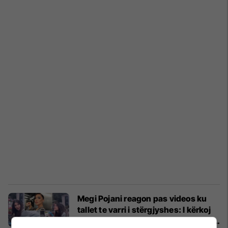
Megi Pojani reagon pas videos ku
tallet te varri i stërgjyshes: I kërkoj
ndjesë përulësisht kujtdo që mund