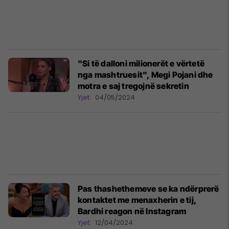
"Si të dalloni milionerët e vërtetë
nga mashtruesit", Megi Pojani dhe
motra e saj tregojnë sekretin
Yjet
04/05/2024
Pas thashethemeve se ka ndërprerë
kontaktet me menaxherin e tij,
Bardhi reagon në Instagram
Yjet
12/04/2024