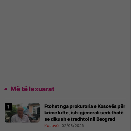
Më të lexuarat
Ftohet nga prokuroria e Kosovës për
krime lufte, ish-gjenerali serb thotë
se dikush e tradhtoi në Beograd
Kosovë
02/08/2026