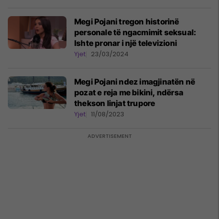
Megi Pojani tregon historinë
personale të ngacmimit seksual:
Ishte pronar i një televizioni
Yjet
23/03/2024
Megi Pojani ndez imagjinatën në
pozat e reja me bikini, ndërsa
thekson linjat trupore
Yjet
11/08/2023