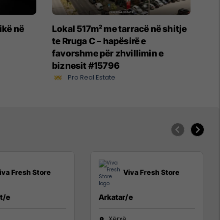
ikë në
Lokal 517m² me tarracë në shitje
te Rruga C – hapësirë e
favorshme për zhvillimin e
biznesit #15796
Pro Real Estate
iva Fresh Store
Viva Fresh Store
t/e
Arkatar/e
Xërxë