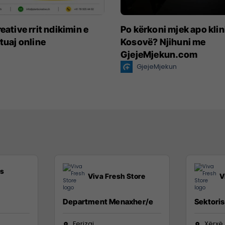
eative rrit ndikimin e
Po kërkoni mjek apo klin
 tuaj online
Kosovë? Njihuni me
GjejeMjekun.com
GjejeMjekun
ss
Viva Fresh Store
V
Department Menaxher/e
Sektoris
Ferizaj
Xërxë