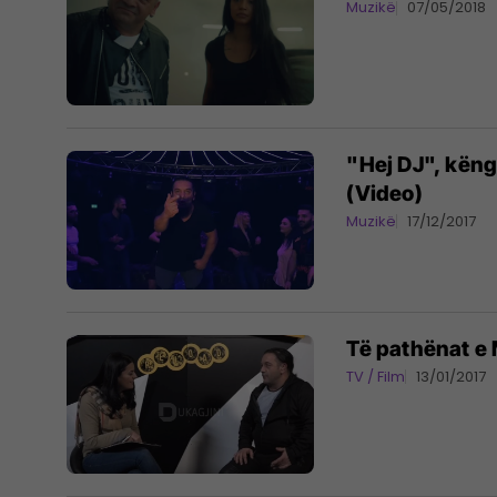
Muzikë
07/05/2018
"Hej DJ", kën
(Video)
Muzikë
17/12/2017
Të pathënat e
TV / Film
13/01/2017