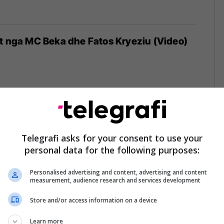
t nga MC Beka dhe Fatos Kryeziu (Video)
lëzon me MC Bekën me ritme latine (Video)
Telegrafi asks for your consent to use your
personal data for the following purposes:
Personalised advertising and content, advertising and content
measurement, audience research and services development
Store and/or access information on a device
eoja e shkurtër e "S'ma dha" të McBekës
ziut (Video)
Learn more