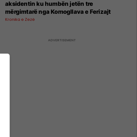
aksidentin ku humbën jetën tre
mërgimtarë nga Komogllava e Ferizajt
Kronika e Zezë