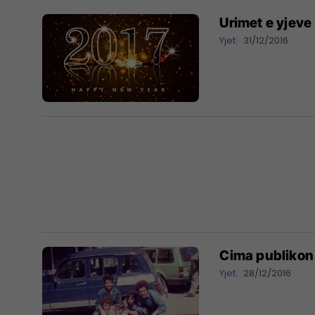
Urimet e yjeve
Yjet
31/12/2016
Cima publikon 
Yjet
28/12/2016