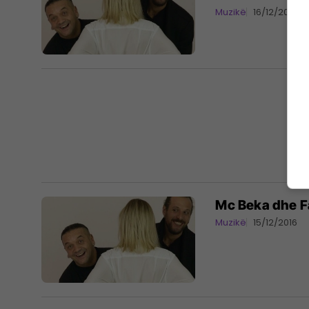
Muzikë
16/12/2016
Mc Beka dhe Fa
Muzikë
15/12/2016