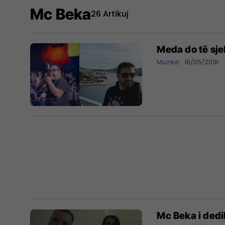
Mc Beka
26 Artikuj
Meda do të sj
Muzikë
16/05/2018
Mc Beka i dedi