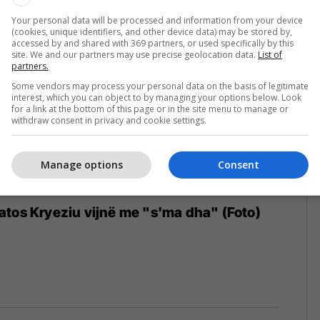
Your personal data will be processed and information from your device
(cookies, unique identifiers, and other device data) may be stored by,
accessed by and shared with 369 partners, or used specifically by this
site. We and our partners may use precise geolocation data.
List of
partners.
Some vendors may process your personal data on the basis of legitimate
interest, which you can object to by managing your options below. Look
for a link at the bottom of this page or in the site menu to manage or
withdraw consent in privacy and cookie settings.
Manage options
Consent
tos Kryeziu vijnë me "s'ma dha" (Foto)