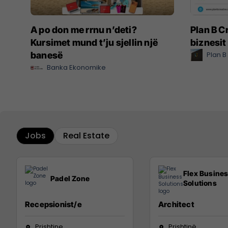
A po don me rrnu n’deti?
Plan B Cr
Kursimet mund t’ju sjellin një
biznesit
banesë
Plan B
Banka Ekonomike
Jobs
Real Estate
Flex Busine
Padel Zone
Solutions
Recepsionist/e
Architect
Prishtine
Prishtinë