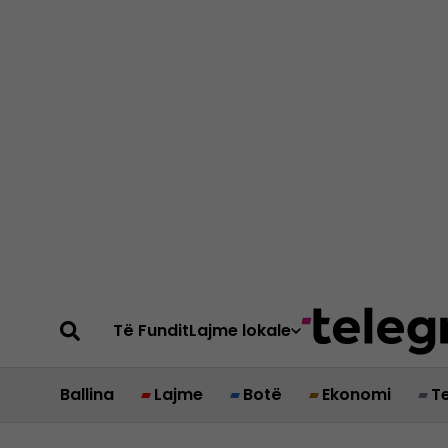
Të Fundit
Lajme lokale
Ballina
Lajme
Botë
Ekonomi
T