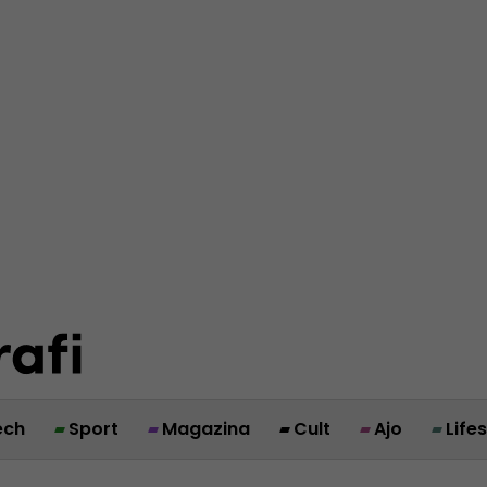
ech
Sport
Magazina
Cult
Ajo
Life