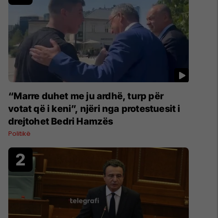
“Marre duhet me ju ardhë, turp për
votat që i keni”, njëri nga protestuesit i
drejtohet Bedri Hamzës
Politikë