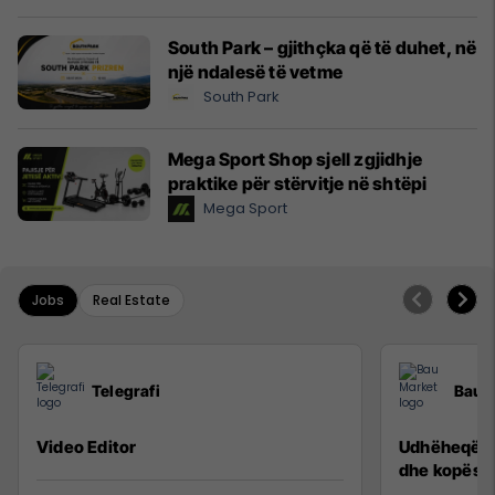
South Park – gjithçka që të duhet, në
një ndalesë të vetme
South Park
Mega Sport Shop sjell zgjidhje
praktike për stërvitje në shtëpi
Mega Sport
Jobs
Real Estate
Telegrafi
Bau 
Video Editor
Udhëheqës p
dhe kopësh