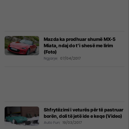
Mazda ka prodhuar shumë MX-5
Miata, ndaj do t’i shesë me lirim
(Foto)
Ngjarje
07/04/2017
Shfrytëzimi i veturës për të pastruar
borën, doli të jetë ide e keqe (Video)
Auto Fun
19/03/2017