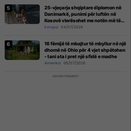
25-vjeçarja shqiptare diplomon në
Danimarkë, punimi për luftën në
Kosovë vlerësohet me notën më të
lartë
Evropa
04/07/2026
16 fëmijë të mbajtur të mbyllur në një
dhomë në Ohio për 4 vjet shpëtohen
- tani ata i pret një sfidë e madhe
Amerika
05/07/2026