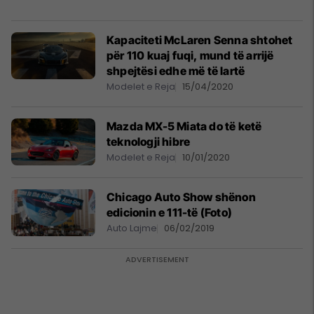
Kapaciteti McLaren Senna shtohet
për 110 kuaj fuqi, mund të arrijë
shpejtësi edhe më të lartë
Modelet e Reja
15/04/2020
Mazda MX-5 Miata do të ketë
teknologji hibre
Modelet e Reja
10/01/2020
Chicago Auto Show shënon
edicionin e 111-të (Foto)
Auto Lajme
06/02/2019