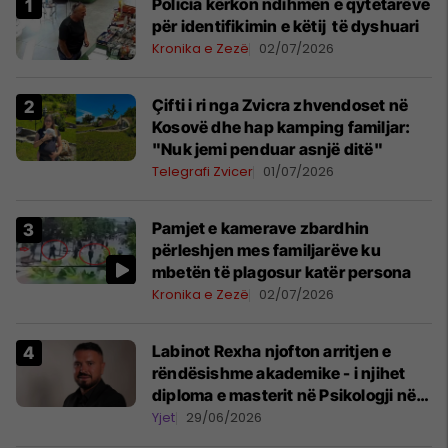
Policia kërkon ndihmën e qytetarëve
për identifikimin e këtij të dyshuari
Kronika e Zezë
02/07/2026
Çifti i ri nga Zvicra zhvendoset në
Kosovë dhe hap kamping familjar:
"Nuk jemi penduar asnjë ditë"
Telegrafi Zvicer
01/07/2026
Pamjet e kamerave zbardhin
përleshjen mes familjarëve ku
mbetën të plagosur katër persona
Kronika e Zezë
02/07/2026
Labinot Rexha njofton arritjen e
rëndësishme akademike - i njihet
diploma e masterit në Psikologji në
Zvicër
Yjet
29/06/2026