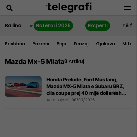
Ballina
Botërori 2026
Eksperti
Të fu
Prishtina
Prizreni
Peja
Ferizaj
Gjakova
Mitrov
Mazda Mx-5 Miata
8 Artikuj
Honda Prelude, Ford Mustang,
Mazda MX-5 Miata e Subaru BRZ,
cila coupe prej 40 mijë dollarësh
është më e mira?
Auto Lajme
08/03/2026