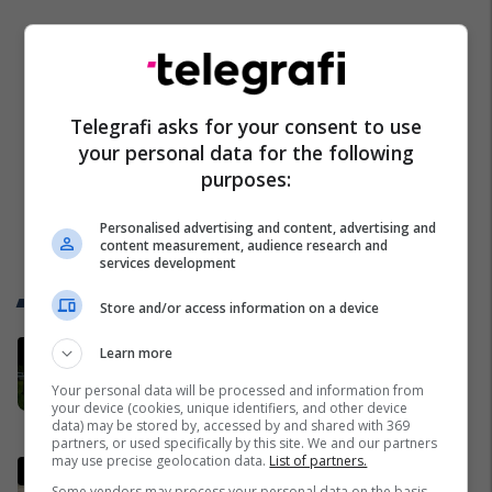
Telegrafi asks for your consent to use
your personal data for the following
purposes:
Personalised advertising and content, advertising and
content measurement, audience research and
services development
Trend Telegrafi
Store and/or access information on a device
16 fëmijë të mbajtur të mbyllur në
Learn more
një dhomë në Ohio për 4 vjet
Your personal data will be processed and information from
shpëtohen - tani ata i pret një sfidë
your device (cookies, unique identifiers, and other device
e madhe
Amerika
data) may be stored by, accessed by and shared with 369
partners, or used specifically by this site. We and our partners
may use precise geolocation data.
List of partners.
Varrimi më i madh në histori?
Some vendors may process your personal data on the basis