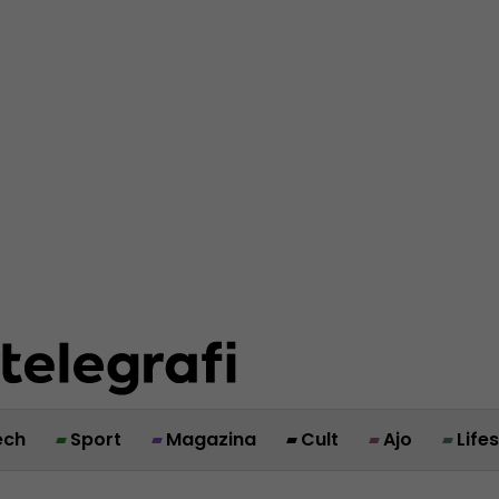
ech
Sport
Magazina
Cult
Ajo
Life