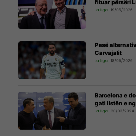
fituar përsëri
La Liga
19/05/2026
Pesë alternativ
Carvajalit
La Liga
18/05/2026
Barcelona e do
gati listën e n
La Liga
20/03/2024