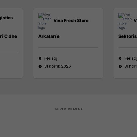
istics
Viva Fresh Store
V
ri C dhe
Arkatar/e
Sektoris
Ferizaj
Feriza
31 Korrik 2026
31 Kor