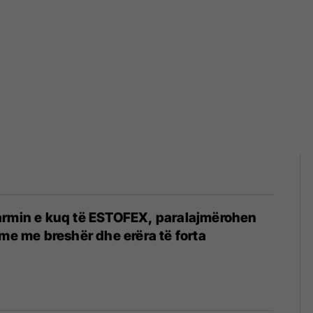
armin e kuq të ESTOFEX, paralajmërohen
hme me breshër dhe erëra të forta