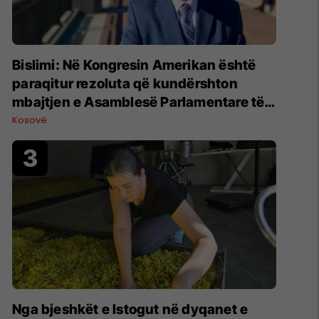
Bislimi: Në Kongresin Amerikan është
paraqitur rezoluta që kundërshton
mbajtjen e Asamblesë Parlamentare të
OSBE-së në Beograd
Kosovë
Nga bjeshkët e Istogut në dyqanet e