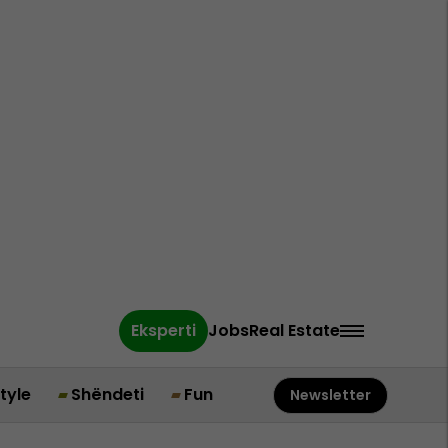
Eksperti
Jobs
Real Estate
style
Shëndeti
Fun
Newsletter