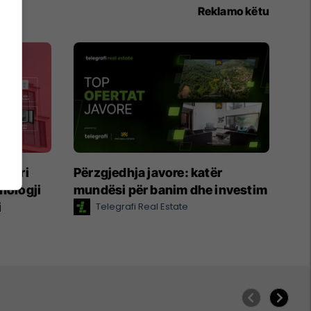
Reklamo këtu
tneri
Përzgjedhja javore: katër
nologji
mundësi për banim dhe investim
i
Telegrafi Real Estate