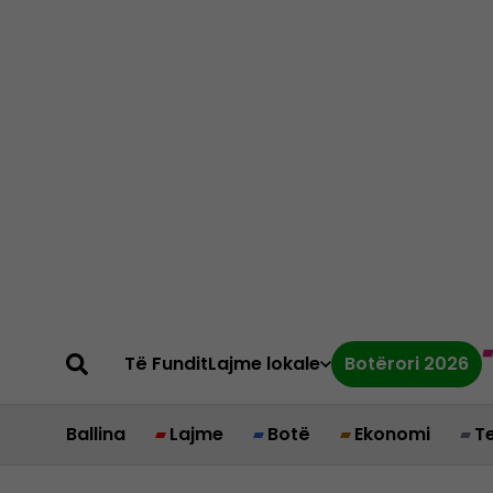
Të Fundit
Lajme lokale
Botërori 2026
Ballina
Lajme
Botë
Ekonomi
T