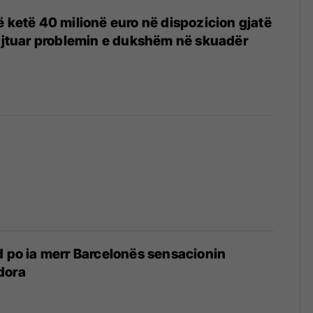
ë ketë 40 milionë euro në dispozicion gjatë
rajtuar problemin e dukshëm në skuadër
d po ia merr Barcelonës sensacionin
dora