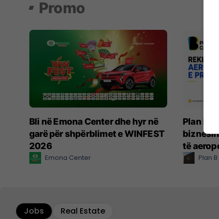
Promo
Bli në Emona Center dhe hyr në
Plan B C
garë për shpërblimet e WINFEST
biznesin
2026
të aerop
Emona Center
Plan B
Jobs
Real Estate