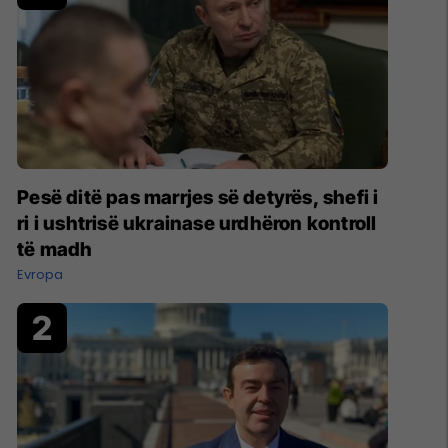
Pesë ditë pas marrjes së detyrës, shefi i
ri i ushtrisë ukrainase urdhëron kontroll
të madh
Evropa