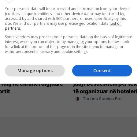
Your personal data will be processed and information from your device
(cookies, unique identifiers, and other device data) may be stored by,
accessed by and shared with 369 partners, or used specifically by this
site. We and our partners may use precise geolocation data.
List of
partners.
Some vendors may process your personal data on the basis of legitimate
interest, which you can object to by managing your options below. Look
for a link at the bottom of this page or in the site menu to manage or
withdraw consent in privacy and cookie settings.
Manage options
Consent
reative e vendos
Techno Service Pro – par
 tuaj në ekranet digjitale
juaj i besueshëm për tek
ortit
të organizuar në hoteler
Techno Service Pro