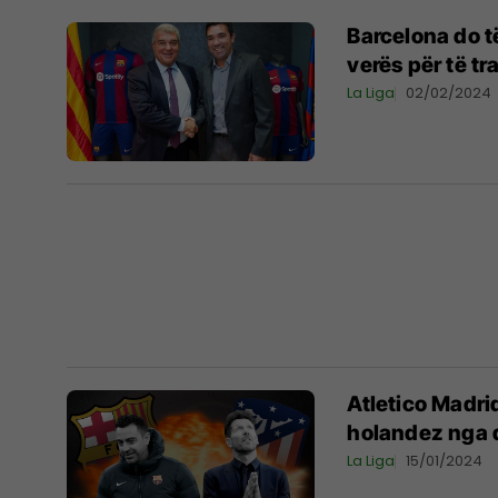
Barcelona do t
verës për të t
La Liga
02/02/2024
Atletico Madri
holandez nga 
La Liga
15/01/2024