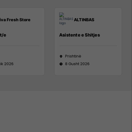
iva Fresh Store
ALTINBAS
t/e
Asistente e Shitjes
j
Prishtinë
rik 2026
8 Gusht 2026