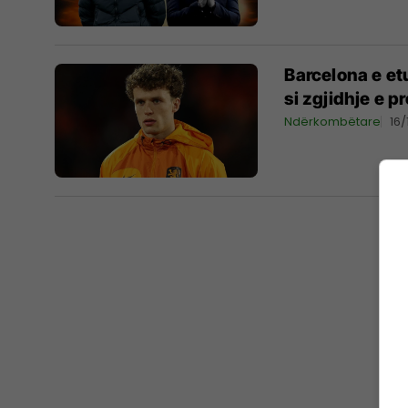
Barcelona e et
si zgjidhje e 
Ndërkombëtare
16/