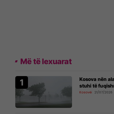
Më të lexuarat
Kosova nën al
stuhi të fuqis
Kosovë
21/07/2026