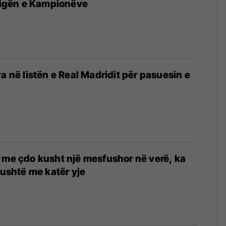
 Ligën e Kampionëve
a në listën e Real Madridit për pasuesin e
 me çdo kusht një mesfushor në verë, ka
gushtë me katër yje