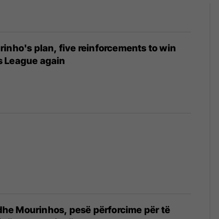
inho's plan, five reinforcements to win
 League again
t dhe Mourinhos, pesë përforcime për të