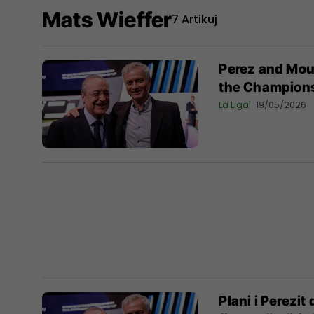
Mats Wieffer
7 Artikuj
Perez and Mour
the Champions
La Liga
19/05/2026
Plani i Perezi