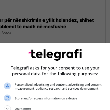
ur për nënshkrimin e yllit holandez, shihet
problemit të madh në mesfushë
11/2023
1
Telegrafi asks for your consent to use your
personal data for the following purposes:
Personalised advertising and content, advertising and content
measurement, audience research and services development
Store and/or access information on a device
Learn more