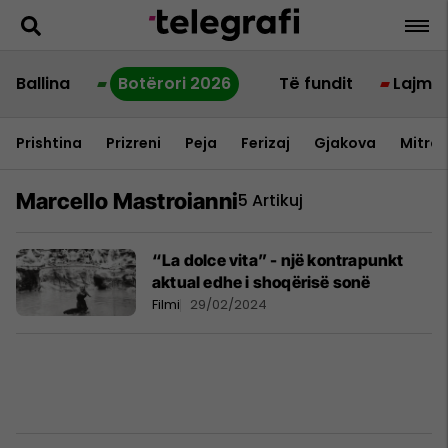
Ballina
Botërori 2026
Të fundit
Lajme
Prishtina
Prizreni
Peja
Ferizaj
Gjakova
Mitrov
Marcello Mastroianni
5 Artikuj
“La dolce vita” - një kontrapunkt
aktual edhe i shoqërisë sonë
Filmi
29/02/2024