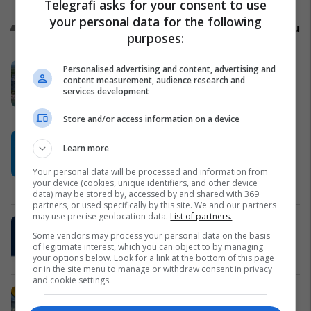
Telegrafi asks for your consent to use
your personal data for the following
Promo
Reklamo këtu
purposes:
Holiday In 2 – banesa juaj për
Personalised advertising and content, advertising and
content measurement, audience research and
pushime pranë detit
services development
Edil Project
Store and/or access information on a device
Plan B – reklamoni biznesin tuaj aty
Learn more
ku është audienca shqiptare në
Zvicër
Your personal data will be processed and information from
your device (cookies, unique identifiers, and other device
Plan B
data) may be stored by, accessed by and shared with 369
partners, or used specifically by this site. We and our partners
may use precise geolocation data.
List of partners.
Sigurimi i biznesit me NOVATRA
Some vendors may process your personal data on the basis
Vermögensberatung AG
of legitimate interest, which you can object to by managing
NOVATRA
your options below. Look for a link at the bottom of this page
or in the site menu to manage or withdraw consent in privacy
and cookie settings.
IMAX/ Cineplexx në Albi Mall, thyen
rekorde rajonale me "Odisea"