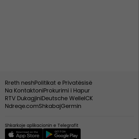
Rreth nesh
Politikat e Privatësisë
Na Kontaktoni
Prokurimi i Hapur
RTV Dukagjini
Deutsche Welle
ICK
Ndreqe.com
Shkabaj
Germin
Shkarkoje aplikacionin e Telegrafit