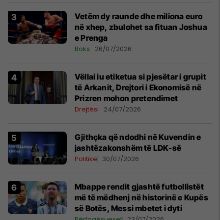
Vetëm dy raunde dhe miliona euro
në xhep, zbulohet sa fituan Joshua
e Prenga
Boks
26/07/2026
Vëllai iu etiketua si pjesëtar i grupit
të Arkanit, Drejtori i Ekonomisë në
Prizren mohon pretendimet
Drejtësi
24/07/2026
Gjithçka që ndodhi në Kuvendin e
jashtëzakonshëm të LDK-së
Politikë
30/07/2026
Mbappe rendit gjashtë futbollistët
më të mëdhenj në historinë e Kupës
së Botës, Messi mbetet i dyti
Përfaqësueset
23/07/2026