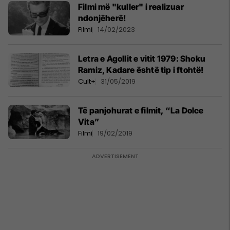
Filmi më "kuller" i realizuar
ndonjëherë!
Filmi
14/02/2023
Letra e Agollit e vitit 1979: Shoku
Ramiz, Kadare është tip i ftohtë!
Cult+
31/05/2019
Të panjohurat e filmit, “La Dolce
Vita”
Filmi
19/02/2019