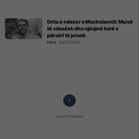
Drita e ndezur e Mastroiannit: Mund
të vdesësh dhe njëqind herë e
përsëri të jetosh
Filmi
15/07/2018
1