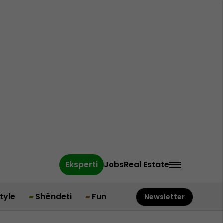
Eksperti
Jobs
Real Estate
style
Shëndeti
Fun
Newsletter