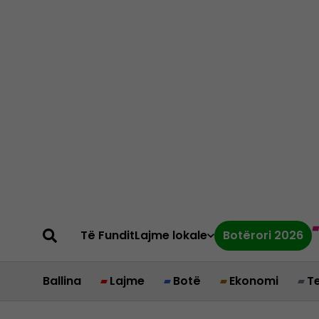
Të Fundit
Lajme lokale
Botërori 2026
Ballina
Lajme
Botë
Ekonomi
T