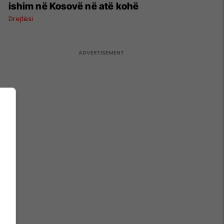
ishim në Kosovë në atë kohë
Drejtësi