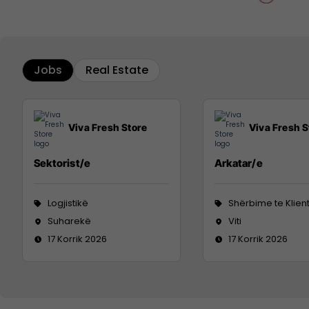
Jobs
Real Estate
Viva Fresh Store
Viva Fresh S
Sektorist/e
Arkatar/e
Logjistikë
Shërbime te Klien
Suharekë
Viti
17 Korrik 2026
17 Korrik 2026