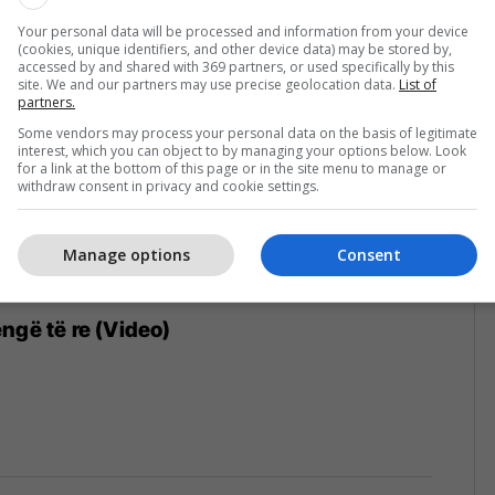
Your personal data will be processed and information from your device
(cookies, unique identifiers, and other device data) may be stored by,
accessed by and shared with 369 partners, or used specifically by this
site. We and our partners may use precise geolocation data.
List of
partners.
Some vendors may process your personal data on the basis of legitimate
interest, which you can object to by managing your options below. Look
for a link at the bottom of this page or in the site menu to manage or
withdraw consent in privacy and cookie settings.
Manage options
Consent
ngë të re (Video)