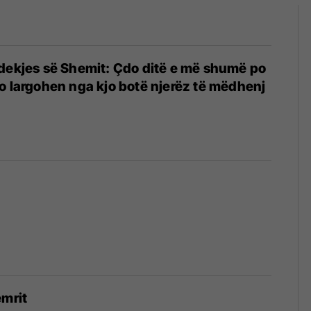
dekjes së Shemit: Çdo ditë e më shumë po
o largohen nga kjo botë njerëz të mëdhenj
emrit