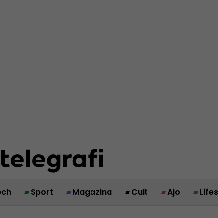
ech
Sport
Magazina
Cult
Ajo
Life