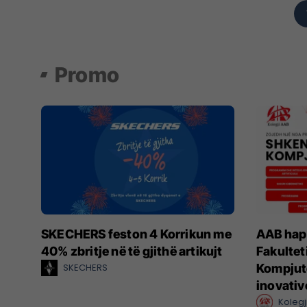
Promo
SKECHERS feston 4 Korrikun me
AAB hap 
40% zbritje në të gjithë artikujt
Fakultet
SKECHERS
Kompjut
inovativ
Kolegj