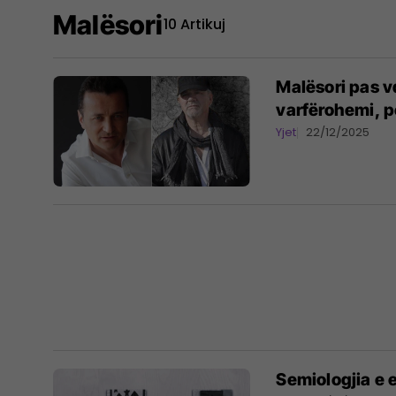
Malësori
10 Artikuj
Malësori pas v
varfërohemi, p
Yjet
22/12/2025
Semiologjia e 