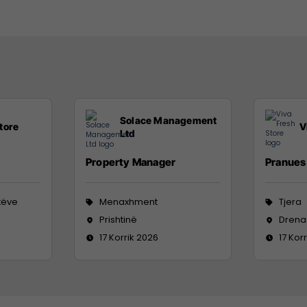
Solace Management
tore
V
Ltd
Property Manager
Pranues 
tëve
Menaxhment
Tjera
Prishtinë
Drena
17 Korrik 2026
17 Kor