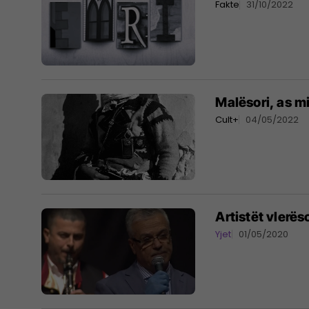
Fakte
31/10/2022
Malësori, as mi
Cult+
04/05/2022
Artistët vlerë
Yjet
01/05/2020