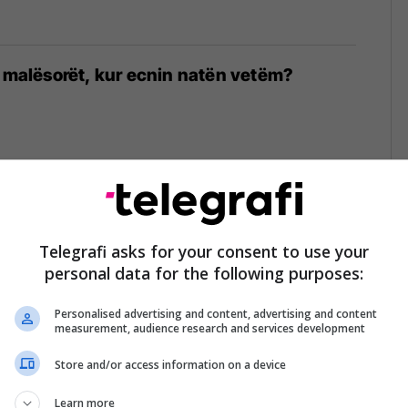
n malësorët, kur ecnin natën vetëm?
ukura që iu kënduan heroit Gjergj Kastrioti
(Video)
Telegrafi asks for your consent to use your
personal data for the following purposes:
Personalised advertising and content, advertising and content
measurement, audience research and services development
Store and/or access information on a device
kon "Plaga e gurbetqarit" (Video)
Learn more