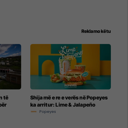
Reklamo këtu
n të
Shija më e re e verës në Popeyes
për
ka arritur: Lime & Jalapeño
Popeyes