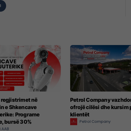
1
regjistrimet në
Petrol Company vazhdo
in e Shkencave
ofrojë cilësi dhe kursim 
erike: Programe
klientët
e, bursë 30%
Petrol Company
i AAB