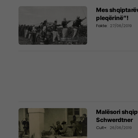
Mes shqiptarëv
pleqërinë”!
Fakte
27/06/2019
Malësori shqipt
Schwerdtner
Cult+
26/06/2019