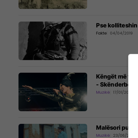
Pse kolliteshi
Fakte
04/04/2019
Këngët më të b
- Skënderbeu 
Muzikë
17/01/2018
Malësori publi
Muzikë
23/06/2017