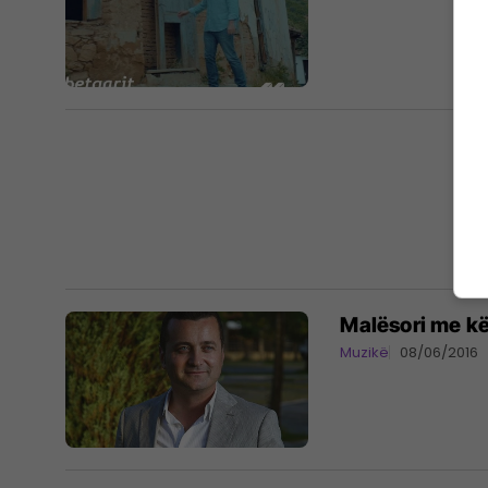
Malësori me kë
Muzikë
08/06/2016