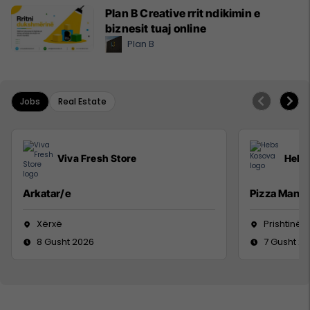
Plan B Creative rrit ndikimin e
biznesit tuaj online
Plan B
Jobs
Real Estate
Viva Fresh Store
Hebs
Arkatar/e
Pizza Man
Xërxë
Prishtinë
8 Gusht 2026
7 Gusht 2