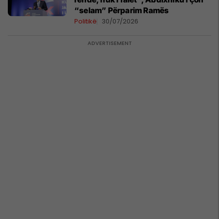
“selam” Përparim Ramës
Politikë
30/07/2026