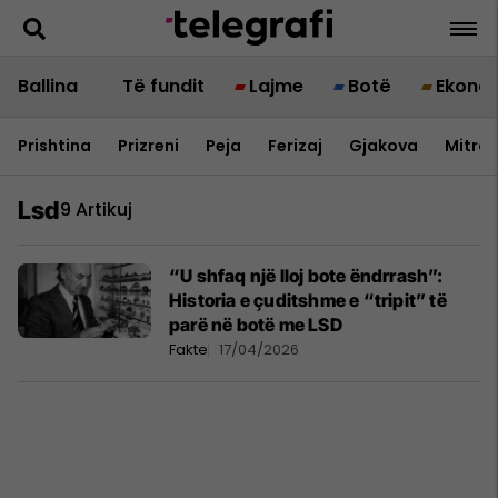
Ballina
Të fundit
Lajme
Botë
Ekono
Prishtina
Prizreni
Peja
Ferizaj
Gjakova
Mitrov
Lsd
9 Artikuj
“U shfaq një lloj bote ëndrrash”:
Historia e çuditshme e “tripit” të
parë në botë me LSD
Fakte
17/04/2026