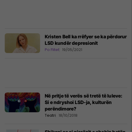
Kristen Bell ka rrëfyer se ka përdorur
LSD kundër depresionit
Po Flitet
19/05/2021
Në pritje të verës së tretë të luleve:
Si e ndryshoi LSD-ja, kulturën
perëndimore?
Teatri
18/10/2018