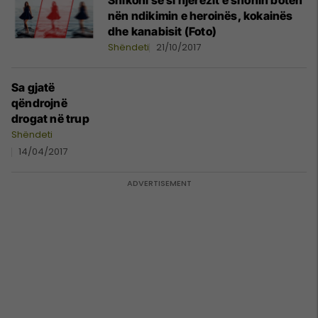
Shikoni se si njerëzit e shohin botën
nën ndikimin e heroinës, kokainës
dhe kanabisit (Foto)
Shëndeti
21/10/2017
Sa gjatë
qëndrojnë
drogat në trup
Shëndeti
14/04/2017