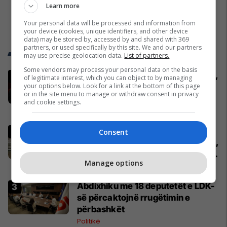
Learn more
Your personal data will be processed and information from
your device (cookies, unique identifiers, and other device
data) may be stored by, accessed by and shared with 369
partners, or used specifically by this site. We and our partners
Trend Telegrafi
may use precise geolocation data.
List of partners.
Some vendors may process your personal data on the basis
Përfundon takimin me Abdixhikun,
of legitimate interest, which you can object to by managing
your options below. Look for a link at the bottom of this page
Kurti: S'ka marrëveshje me LDK-
or in the site menu to manage or withdraw consent in privacy
në
and cookie settings.
Politikë
Pacolli: Nëse Shqipëria zgjidh
Consent
kontratën për Aeroportin e Vlorës,
MABCO do t’i drejtohet arbitrazhit
Manage options
ndërkombëtar
Shqipëri
Abdixhiku me 18 deputetët e LDK-
së përcaktojnë rrugëtimin e
përbashkët
Politikë