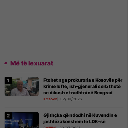
Më të lexuarat
Ftohet nga prokuroria e Kosovës për
krime lufte, ish-gjenerali serb thotë
se dikush e tradhtoi në Beograd
Kosovë
02/08/2026
Gjithçka që ndodhi në Kuvendin e
jashtëzakonshëm të LDK-së
Politikë
30/07/2026