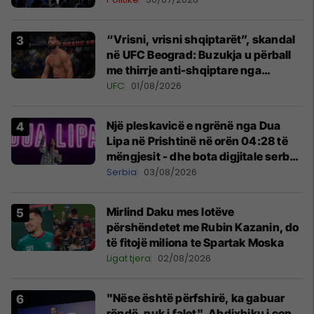
“Vrisni, vrisni shqiptarët”, skandal
në UFC Beograd: Buzukja u përball
me thirrje anti-shqiptare nga
tribunat
UFC
01/08/2026
Një pleskavicë e ngrënë nga Dua
Lipa në Prishtinë në orën 04:28 të
mëngjesit - dhe bota digjitale serbe
shpall gjendjen e luftës
Serbia
03/08/2026
Mirlind Daku mes lotëve
përshëndetet me Rubin Kazanin, do
të fitojë miliona te Spartak Moska
Ligat tjera
02/08/2026
"Nëse është përfshirë, ka gabuar
rëndë, nuk i falet", Abdixhiku i çon