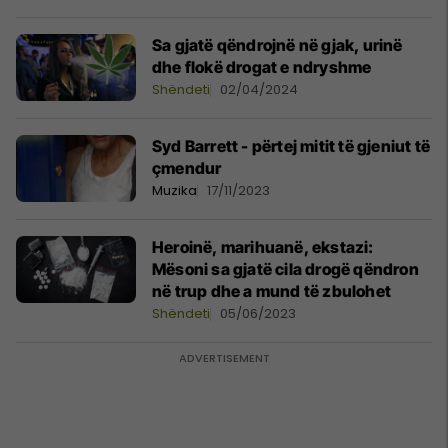
Sa gjatë qëndrojnë në gjak, urinë
dhe flokë drogat e ndryshme
Shëndeti
02/04/2024
Syd Barrett - përtej mitit të gjeniut të
çmendur
Muzika
17/11/2023
Heroinë, marihuanë, ekstazi:
Mësoni sa gjatë cila drogë qëndron
në trup dhe a mund të zbulohet
Shëndeti
05/06/2023