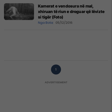
Kamerat e vendosura në mal,
xhiruan të riun e droguar që lëvizte
si tigër (Foto)
Nga Bota
05/12/2016
1