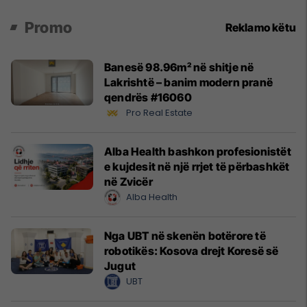
Promo
Reklamo këtu
Banesë 98.96m² në shitje në
Lakrishtë – banim modern pranë
qendrës #16060
Pro Real Estate
Alba Health bashkon profesionistët
e kujdesit në një rrjet të përbashkët
në Zvicër
Alba Health
Nga UBT në skenën botërore të
robotikës: Kosova drejt Koresë së
Jugut
UBT