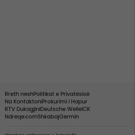
Rreth nesh
Politikat e Privatësisë
Na Kontaktoni
Prokurimi i Hapur
RTV Dukagjini
Deutsche Welle
ICK
Ndreqe.com
Shkabaj
Germin